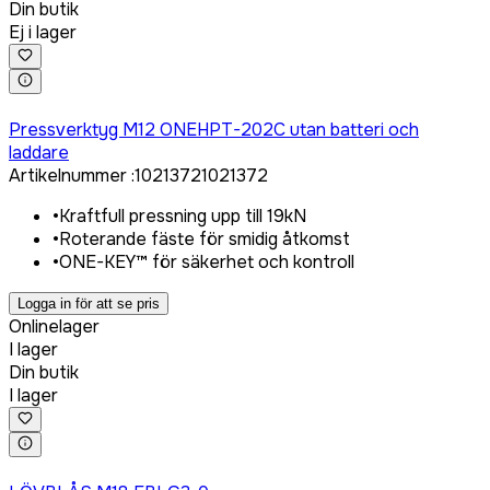
Din butik
Ej i lager
Logga in för att köpa
Pressverktyg M12 ONEHPT-202C utan batteri och
laddare
Artikelnummer
:
1021372
1021372
•
Kraftfull pressning upp till 19kN
•
Roterande fäste för smidig åtkomst
•
ONE-KEY™ för säkerhet och kontroll
Logga in för att se pris
Onlinelager
I lager
Din butik
I lager
Logga in för att köpa