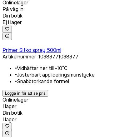
Onlinelager
På väg in
Din butik
Ej i lager
Logga in för att köpa
Primer Sitko spray 500ml
Artikelnummer
:
1038377
1038377
•
Vidhäftar ner till -10°C
•
Justerbart appliceringsmunstycke
•
Snabbtorkande formel
Logga in för att se pris
Onlinelager
I lager
Din butik
I lager