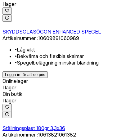
I lager
Logga in för att köpa
SKYDDSGLASÖGON ENHANCED SPEGEL
Artikelnummer
:
1060989
1060989
•
Låg vikt
•
Bekväma och flexibla skalmar
•
Spegelbeläggning minskar bländning
Logga in för att se pris
Onlinelager
I lager
Din butik
I lager
Logga in för att köpa
Ställningsplast 180gr 3,3x36
Artikelnummer
:
1061382
1061382