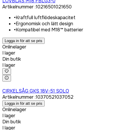
LÖVBLÅS M18 FBLG3-0
Artikelnummer
:
1021650
1021650
•
Kraftfull luftflödeskapacitet
•
Ergonomisk och lätt design
•
Kompatibel med M18™ batterier
Logga in för att se pris
Onlinelager
I lager
Din butik
I lager
Logga in för att köpa
CIRKELSÅG GKS 18V-51 SOLO
Artikelnummer
:
1037052
1037052
Logga in för att se pris
Onlinelager
I lager
Din butik
I lager