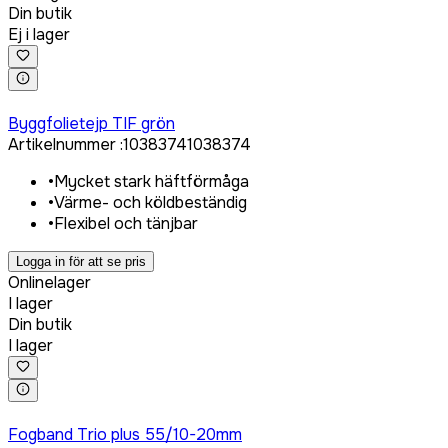
Din butik
Ej i lager
Logga in för att köpa
Byggfolietejp TIF grön
Artikelnummer
:
1038374
1038374
•
Mycket stark häftförmåga
•
Värme- och köldbeständig
•
Flexibel och tänjbar
Logga in för att se pris
Onlinelager
I lager
Din butik
I lager
Logga in för att köpa
Fogband Trio plus 55/10-20mm