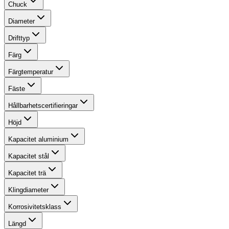
Chuck
Diameter
Drifttyp
Färg
Färgtemperatur
Fäste
Hållbarhetscertifieringar
Höjd
Kapacitet aluminium
Kapacitet stål
Kapacitet trä
Klingdiameter
Korrosivitetsklass
Längd