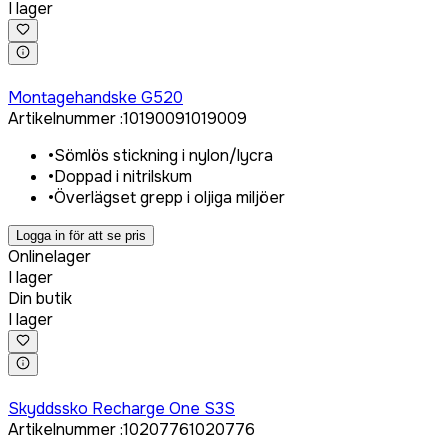
I lager
Logga in för att köpa
Montagehandske G520
Artikelnummer
:
1019009
1019009
•
Sömlös stickning i nylon/lycra
•
Doppad i nitrilskum
•
Överlägset grepp i oljiga miljöer
Logga in för att se pris
Onlinelager
I lager
Din butik
I lager
Logga in för att köpa
Skyddssko Recharge One S3S
Artikelnummer
:
1020776
1020776