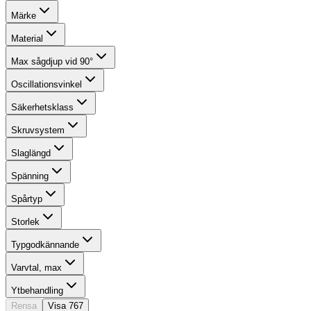
Märke
Material
Max sågdjup vid 90°
Oscillationsvinkel
Säkerhetsklass
Skruvsystem
Slaglängd
Spänning
Spårtyp
Storlek
Typgodkännande
Varvtal, max
Ytbehandling
Rensa
Visa
767