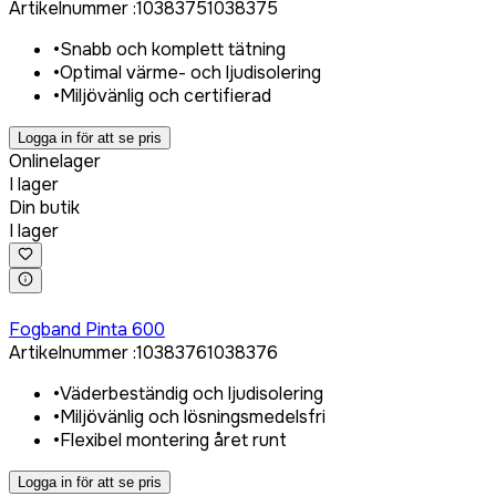
Artikelnummer
:
1038375
1038375
•
Snabb och komplett tätning
•
Optimal värme- och ljudisolering
•
Miljövänlig och certifierad
Logga in för att se pris
Onlinelager
I lager
Din butik
I lager
Logga in för att köpa
Fogband Pinta 600
Artikelnummer
:
1038376
1038376
•
Väderbeständig och ljudisolering
•
Miljövänlig och lösningsmedelsfri
•
Flexibel montering året runt
Logga in för att se pris