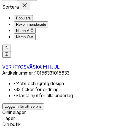
Sortera
Populära
Rekommenderade
Namn A-Ö
Namn Ö-A
Logga in för att köpa
VERKTYGSVÄSKA M HJUL
Artikelnummer
:
1015633
1015633
•
Mobil och rymlig design
•
33 fickor för ordning
•
Starka hjul för alla underlag
Logga in för att se pris
Onlinelager
I lager
Din butik