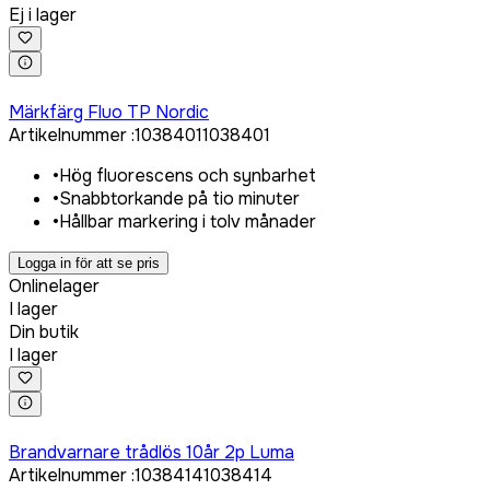
Ej i lager
Logga in för att köpa
Märkfärg Fluo TP Nordic
Artikelnummer
:
1038401
1038401
•
Hög fluorescens och synbarhet
•
Snabbtorkande på tio minuter
•
Hållbar markering i tolv månader
Logga in för att se pris
Onlinelager
I lager
Din butik
I lager
Logga in för att köpa
Brandvarnare trådlös 10år 2p Luma
Artikelnummer
:
1038414
1038414