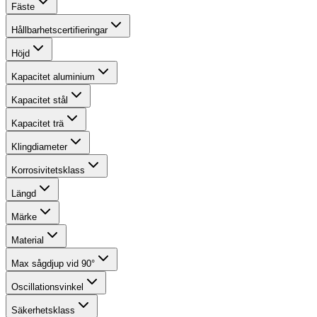
Fäste
Hållbarhetscertifieringar
Höjd
Kapacitet aluminium
Kapacitet stål
Kapacitet trä
Klingdiameter
Korrosivitetsklass
Längd
Märke
Material
Max sågdjup vid 90°
Oscillationsvinkel
Säkerhetsklass