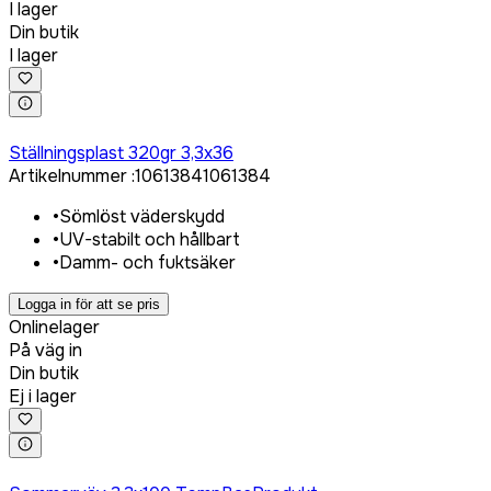
I lager
Din butik
I lager
Logga in för att köpa
Ställningsplast 320gr 3,3x36
Artikelnummer
:
1061384
1061384
•
Sömlöst väderskydd
•
UV-stabilt och hållbart
•
Damm- och fuktsäker
Logga in för att se pris
Onlinelager
På väg in
Din butik
Ej i lager
Logga in för att köpa