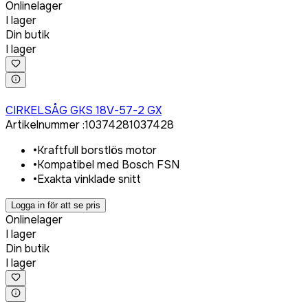
Onlinelager
I lager
Din butik
I lager
Logga in för att köpa
CIRKELSÅG GKS 18V-57-2 GX
Artikelnummer
:
1037428
1037428
•
Kraftfull borstlös motor
•
Kompatibel med Bosch FSN
•
Exakta vinklade snitt
Logga in för att se pris
Onlinelager
I lager
Din butik
I lager