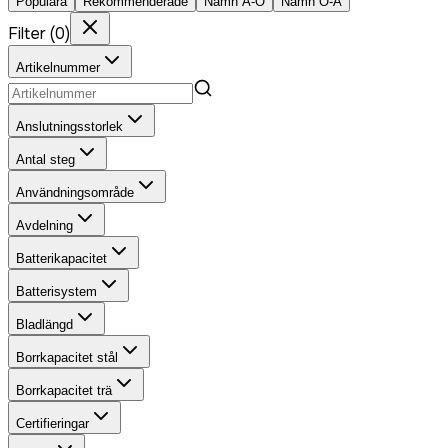
Populära
Rekommenderade
Namn A-Ö
Namn Ö-A
Filter
(
0
)
Artikelnummer
Anslutningsstorlek
Antal steg
Användningsområde
Avdelning
Batterikapacitet
Batterisystem
Bladlängd
Borrkapacitet stål
Borrkapacitet trä
Certifieringar