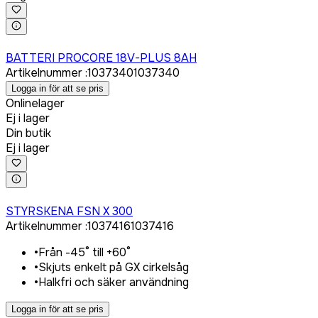
Logga in för att köpa
BATTERI PROCORE 18V-PLUS 8AH
Artikelnummer
:
1037340
1037340
Logga in för att se pris
Onlinelager
Ej i lager
Din butik
Ej i lager
Logga in för att köpa
STYRSKENA FSN X 300
Artikelnummer
:
1037416
1037416
•
Från -45° till +60°
•
Skjuts enkelt på GX cirkelsåg
•
Halkfri och säker användning
Logga in för att se pris