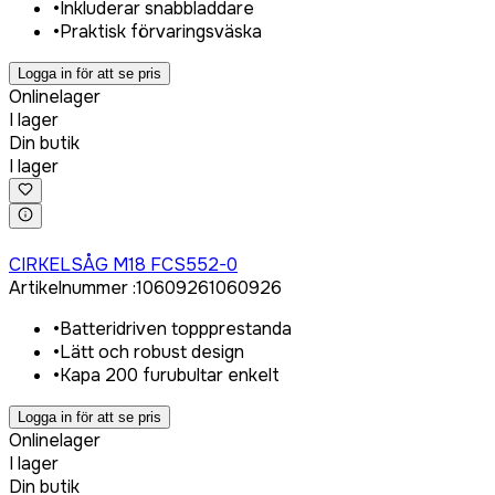
•
Inkluderar snabbladdare
•
Praktisk förvaringsväska
Logga in för att se pris
Onlinelager
I lager
Din butik
I lager
Logga in för att köpa
CIRKELSÅG M18 FCS552-0
Artikelnummer
:
1060926
1060926
•
Batteridriven toppprestanda
•
Lätt och robust design
•
Kapa 200 furubultar enkelt
Logga in för att se pris
Onlinelager
I lager
Din butik