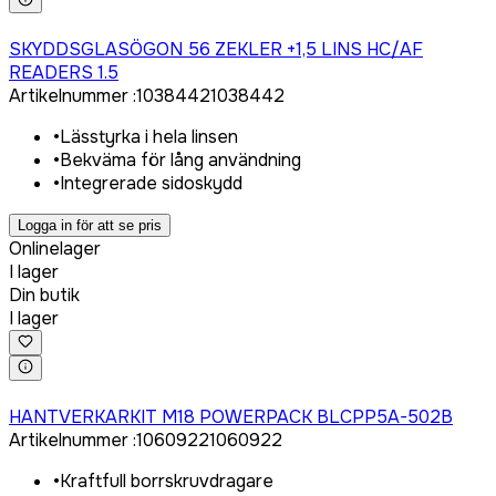
Logga in för att köpa
SKYDDSGLASÖGON 56 ZEKLER +1,5 LINS HC/AF
READERS 1.5
Artikelnummer
:
1038442
1038442
•
Lässtyrka i hela linsen
•
Bekväma för lång användning
•
Integrerade sidoskydd
Logga in för att se pris
Onlinelager
I lager
Din butik
I lager
Logga in för att köpa
HANTVERKARKIT M18 POWERPACK BLCPP5A-502B
Artikelnummer
:
1060922
1060922
•
Kraftfull borrskruvdragare