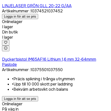
Logga in för att köpa
LINJELASER GRÖN GLL 20-22 G/AA
Artikelnummer
:
1037452
1037452
Logga in för att se pris
Onlinelager
I lager
Din butik
I lager
Logga in för att köpa
Dyckertpistol IM65AF16 Lithium 1,6 mm 32-64mmm
Paslode
Artikelnummer
:
1037550
1037550
•
Präcis spikning i trånga utrymmen
•
Upp till 10 000 skott per laddning
•
Bekväm arbetsvikt och balans
Logga in för att se pris
Onlinelager
På väg in