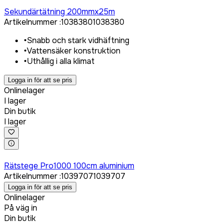
Logga in för att köpa
Sekundärtätning 200mmx25m
Artikelnummer
:
1038380
1038380
•
Snabb och stark vidhäftning
•
Vattensäker konstruktion
•
Uthållig i alla klimat
Logga in för att se pris
Onlinelager
I lager
Din butik
I lager
Logga in för att köpa
Rätstege Pro1000 100cm aluminium
Artikelnummer
:
1039707
1039707
Logga in för att se pris
Onlinelager
På väg in
Din butik