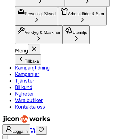
Personligt Skydd
Arbetskläder & Skor
Verktyg & Maskiner
Utemiljö
Meny
Tillbaka
Kampanjtidning
Kampanjer
Tjänster
Bli kund
Nyheter
Våra butiker
Kontakta oss
Logga in