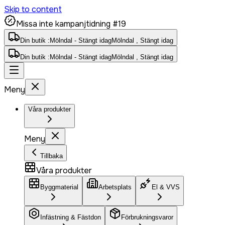
Skip to content
Missa inte kampanjtidning #19
Din butik :
Mölndal - Stängt idag
Mölndal , Stängt idag
Din butik :
Mölndal - Stängt idag
Mölndal , Stängt idag
Meny
Våra produkter
Meny
Tillbaka
Våra produkter
Byggmaterial
Arbetsplats
El & VVS
Infästning & Fästdon
Förbrukningsvaror