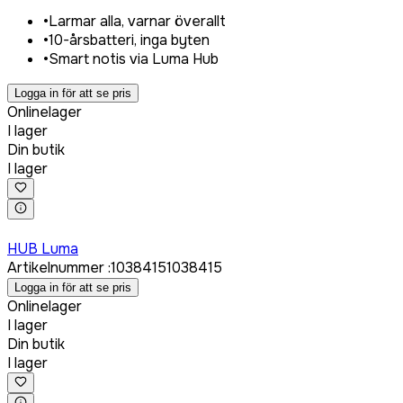
•
Larmar alla, varnar överallt
•
10-årsbatteri, inga byten
•
Smart notis via Luma Hub
Logga in för att se pris
Onlinelager
I lager
Din butik
I lager
Logga in för att köpa
HUB Luma
Artikelnummer
:
1038415
1038415
Logga in för att se pris
Onlinelager
I lager
Din butik
I lager