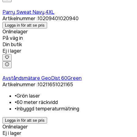
Logga in för att köpa
Parry Sweat Navy,4XL
Artikelnummer
:
1020940
1020940
Logga in för att se pris
Onlinelager
På väg in
Din butik
Ej i lager
Logga in för att köpa
Avståndsmätare GeoDist 60Green
Artikelnummer
:
1021165
1021165
•
Grön laser
•
60 meter räckvidd
•
Inbyggd temperaturmätning
Logga in för att se pris
Onlinelager
Ej i lager