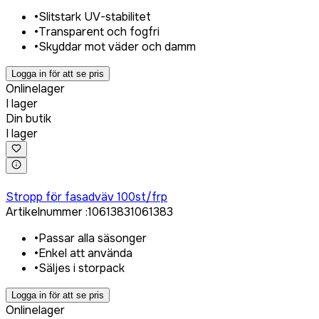
•
Slitstark UV-stabilitet
•
Transparent och fogfri
•
Skyddar mot väder och damm
Logga in för att se pris
Onlinelager
I lager
Din butik
I lager
Logga in för att köpa
Stropp för fasadväv 100st/frp
Artikelnummer
:
1061383
1061383
•
Passar alla säsonger
•
Enkel att använda
•
Säljes i storpack
Logga in för att se pris
Onlinelager