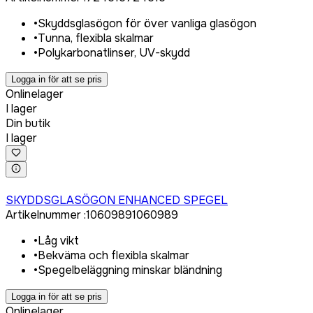
•
Skyddsglasögon för över vanliga glasögon
•
Tunna, flexibla skalmar
•
Polykarbonatlinser, UV-skydd
Logga in för att se pris
Onlinelager
I lager
Din butik
I lager
Logga in för att köpa
SKYDDSGLASÖGON ENHANCED SPEGEL
Artikelnummer
:
1060989
1060989
•
Låg vikt
•
Bekväma och flexibla skalmar
•
Spegelbeläggning minskar bländning
Logga in för att se pris
Onlinelager