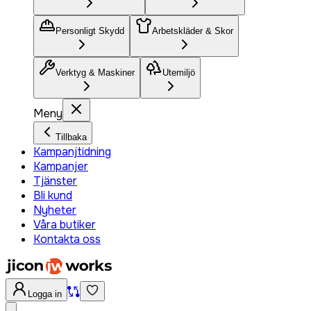
Personligt Skydd
Arbetskläder & Skor
Verktyg & Maskiner
Utemiljö
Meny
Tillbaka
Kampanjtidning
Kampanjer
Tjänster
Bli kund
Nyheter
Våra butiker
Kontakta oss
Logga in