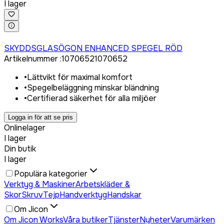
I lager
Logga in för att köpa
SKYDDSGLASÖGON ENHANCED SPEGEL RÖD
Artikelnummer
:
1070652
1070652
•
Lättvikt för maximal komfort
•
Spegelbeläggning minskar bländning
•
Certifierad säkerhet för alla miljöer
Logga in för att se pris
Onlinelager
I lager
Din butik
I lager
Populära kategorier
Verktyg & Maskiner
Arbetskläder &
Skor
Skruv
Tejp
Handverktyg
Handskar
Om Jicon
Om Jicon Works
Våra butiker
Tjänster
Nyheter
Varumärken