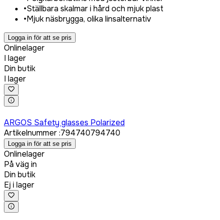
•
Ställbara skalmar i hård och mjuk plast
•
Mjuk näsbrygga, olika linsalternativ
Logga in för att se pris
Onlinelager
I lager
Din butik
I lager
Logga in för att köpa
ARGOS Safety glasses Polarized
Artikelnummer
:
794740
794740
Logga in för att se pris
Onlinelager
På väg in
Din butik
Ej i lager
Logga in för att köpa