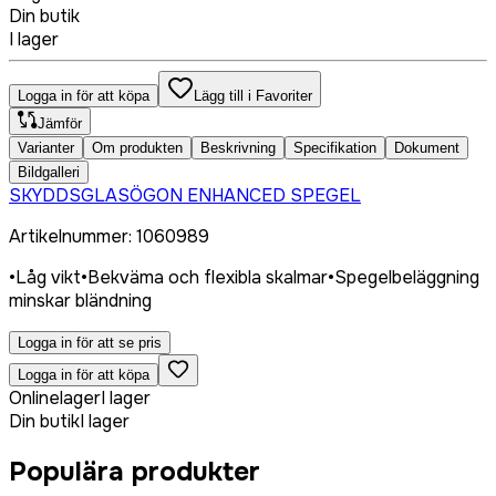
Din butik
I lager
Logga in för att köpa
Lägg till i Favoriter
Jämför
Varianter
Om produkten
Beskrivning
Specifikation
Dokument
Bildgalleri
SKYDDSGLASÖGON ENHANCED SPEGEL
Artikelnummer
:
1060989
•
Låg vikt
•
Bekväma och flexibla skalmar
•
Spegelbeläggning
minskar bländning
Logga in för att se pris
Logga in för att köpa
Onlinelager
I lager
Din butik
I lager
Populära produkter