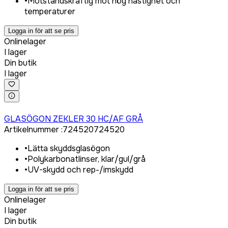
•
Motståndskraftig mot hög hastighet och
temperaturer
Logga in för att se pris
Onlinelager
I lager
Din butik
I lager
Logga in för att köpa
GLASÖGON ZEKLER 30 HC/AF GRÅ
Artikelnummer
:
724520
724520
•
Lätta skyddsglasögon
•
Polykarbonatlinser, klar/gul/grå
•
UV-skydd och rep-/imskydd
Logga in för att se pris
Onlinelager
I lager
Din butik