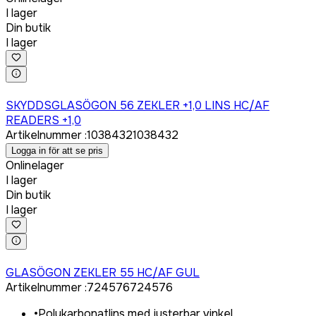
I lager
Din butik
I lager
Logga in för att köpa
SKYDDSGLASÖGON 56 ZEKLER +1,0 LINS HC/AF
READERS +1,0
Artikelnummer
:
1038432
1038432
Logga in för att se pris
Onlinelager
I lager
Din butik
I lager
Logga in för att köpa
GLASÖGON ZEKLER 55 HC/AF GUL
Artikelnummer
:
724576
724576
•
Polykarbonatlins med justerbar vinkel