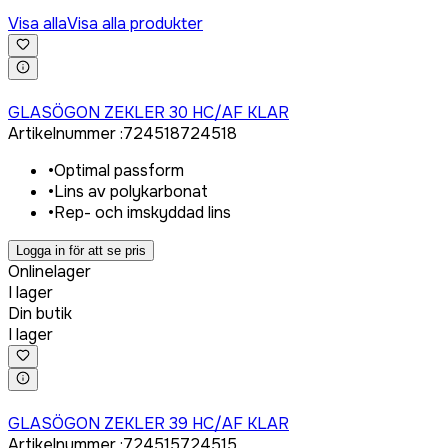
Visa alla
Visa alla produkter
Logga in för att köpa
GLASÖGON ZEKLER 30 HC/AF KLAR
Artikelnummer
:
724518
724518
•
Optimal passform
•
Lins av polykarbonat
•
Rep- och imskyddad lins
Logga in för att se pris
Onlinelager
I lager
Din butik
I lager
Logga in för att köpa
GLASÖGON ZEKLER 39 HC/AF KLAR
Artikelnummer
:
724515
724515