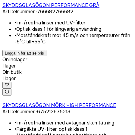
SKYDDSGLASÖGON PERFORMANCE GRÅ
Artikelnummer
:
766682
766682
•
Im-/repfria linser med UV-filter
•
Optisk klass 1 för långvarig användning
•
Motståndskraft mot 45 m/s och temperaturer från
-5°C till +55°C
Logga in för att se pris
Onlinelager
I lager
Din butik
I lager
Logga in för att köpa
SKYDDSGLASÖGON MÖRK HIGH PERFORMANCE
Artikelnummer
:
675213
675213
•
Im-/repfria linser med avtagbar skumtätning
•
Färgäkta UV-filter, optisk klass 1