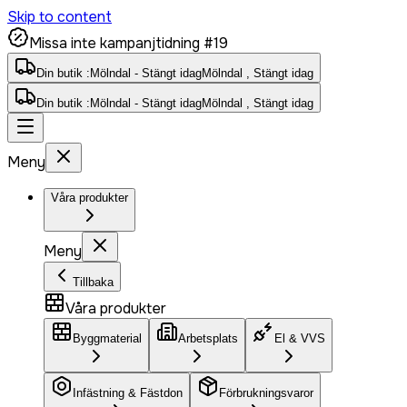
Skip to content
Missa inte kampanjtidning #19
Din butik :
Mölndal - Stängt idag
Mölndal , Stängt idag
Din butik :
Mölndal - Stängt idag
Mölndal , Stängt idag
Meny
Våra produkter
Meny
Tillbaka
Våra produkter
Byggmaterial
Arbetsplats
El & VVS
Infästning & Fästdon
Förbrukningsvaror