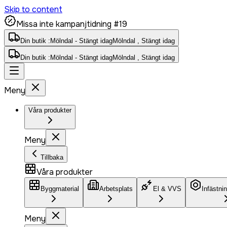
Skip to content
Missa inte kampanjtidning #19
Din butik :
Mölndal - Stängt idag
Mölndal , Stängt idag
Din butik :
Mölndal - Stängt idag
Mölndal , Stängt idag
Meny
Våra produkter
Meny
Tillbaka
Våra produkter
Byggmaterial
Arbetsplats
El & VVS
Infästni
Meny