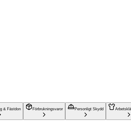
ng & Fästdon
Förbrukningsvaror
Personligt Skydd
Arbetskl