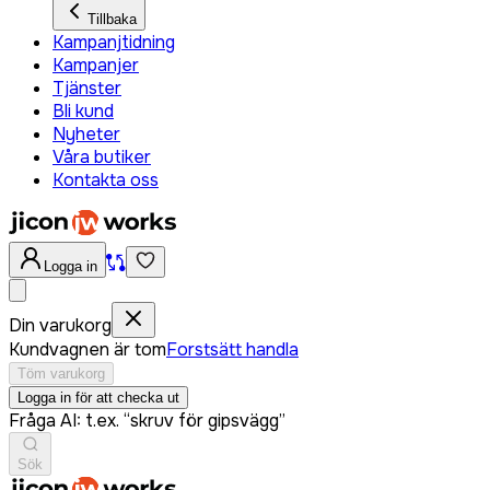
Tillbaka
Kampanjtidning
Kampanjer
Tjänster
Bli kund
Nyheter
Våra butiker
Kontakta oss
Logga in
Din varukorg
Kundvagnen är tom
Forstsätt handla
Töm varukorg
Logga in för att checka ut
Fråga AI: t.ex. “skruv för gipsvägg”
Sök