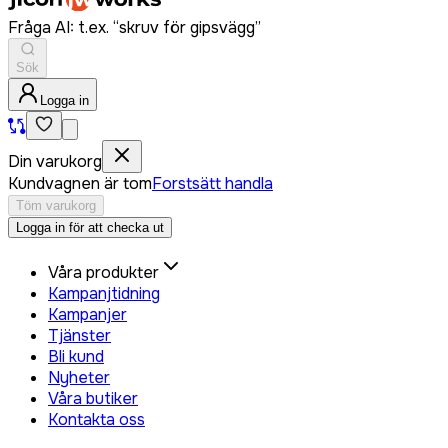
Fråga AI: t.ex. “skruv för gipsvägg”
Sök
Logga in
Din varukorg
Kundvagnen är tom
Forstsätt handla
Töm varukorg
Logga in för att checka ut
Våra produkter
Kampanjtidning
Kampanjer
Tjänster
Bli kund
Nyheter
Våra butiker
Kontakta oss