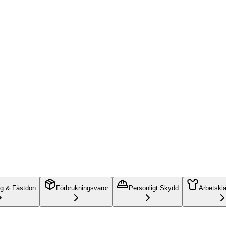
ng & Fästdon
Förbrukningsvaror
Personligt Skydd
Arbetskl