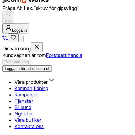
Fråga AI: t.ex. “skruv för gipsvägg”
Sök
Logga in
Din varukorg
Kundvagnen är tom
Forstsätt handla
Töm varukorg
Logga in för att checka ut
Våra produkter
Kampanjtidning
Kampanjer
Tjänster
Bli kund
Nyheter
Våra butiker
Kontakta oss