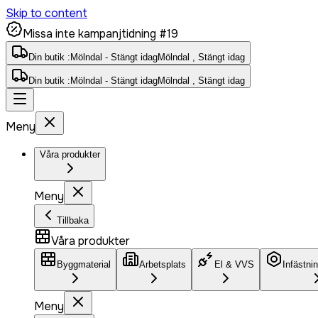
Skip to content
Missa inte kampanjtidning #19
Din butik :
Mölndal - Stängt idag
Mölndal , Stängt idag
Din butik :
Mölndal - Stängt idag
Mölndal , Stängt idag
Meny
Våra produkter
Meny
Tillbaka
Våra produkter
Byggmaterial
Arbetsplats
El & VVS
Infästni
Meny