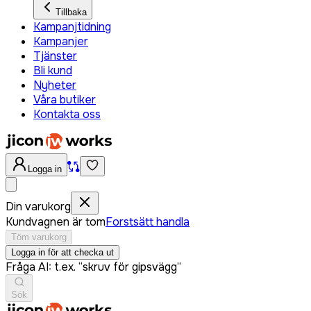
Tillbaka
Kampanjtidning
Kampanjer
Tjänster
Bli kund
Nyheter
Våra butiker
Kontakta oss
Logga in
Din varukorg
Kundvagnen är tom
Forstsätt handla
Töm varukorg
Logga in för att checka ut
Fråga AI: t.ex. “skruv för gipsvägg”
Sök