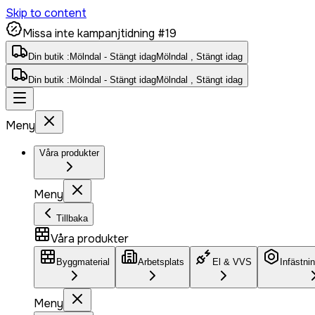
Skip to content
Missa inte kampanjtidning #19
Din butik :
Mölndal - Stängt idag
Mölndal , Stängt idag
Din butik :
Mölndal - Stängt idag
Mölndal , Stängt idag
Meny
Våra produkter
Meny
Tillbaka
Våra produkter
Byggmaterial
Arbetsplats
El & VVS
Infästni
Meny