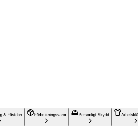
ng & Fästdon
Förbrukningsvaror
Personligt Skydd
Arbetskl