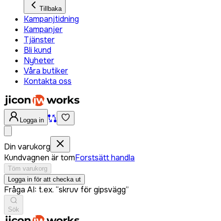
Tillbaka
Kampanjtidning
Kampanjer
Tjänster
Bli kund
Nyheter
Våra butiker
Kontakta oss
Logga in
Din varukorg
Kundvagnen är tom
Forstsätt handla
Töm varukorg
Logga in för att checka ut
Fråga AI: t.ex. “skruv för gipsvägg”
Sök