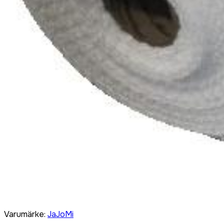
Varumärke
:
JaJoMi