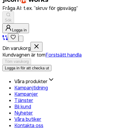
Fråga AI: t.ex. “skruv för gipsvägg”
Sök
Logga in
Din varukorg
Kundvagnen är tom
Forstsätt handla
Töm varukorg
Logga in för att checka ut
Våra produkter
Kampanjtidning
Kampanjer
Tjänster
Bli kund
Nyheter
Våra butiker
Kontakta oss