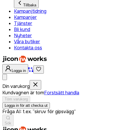
Tillbaka
Kampanjtidning
Kampanjer
Tjänster
Bli kund
Nyheter
Våra butiker
Kontakta oss
Logga in
Din varukorg
Kundvagnen är tom
Forstsätt handla
Töm varukorg
Logga in för att checka ut
Fråga AI: t.ex. “skruv för gipsvägg”
Sök