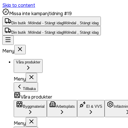
Skip to content
Missa inte kampanjtidning #19
Din butik :
Mölndal - Stängt idag
Mölndal , Stängt idag
Din butik :
Mölndal - Stängt idag
Mölndal , Stängt idag
Meny
Våra produkter
Meny
Tillbaka
Våra produkter
Byggmaterial
Arbetsplats
El & VVS
Infästni
Meny