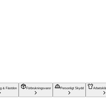
ng & Fästdon
Förbrukningsvaror
Personligt Skydd
Arbetskl