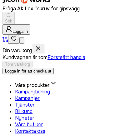
Fråga AI: t.ex. “skruv för gipsvägg”
Sök
Logga in
Din varukorg
Kundvagnen är tom
Forstsätt handla
Töm varukorg
Logga in för att checka ut
Våra produkter
Kampanjtidning
Kampanjer
Tjänster
Bli kund
Nyheter
Våra butiker
Kontakta oss