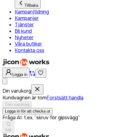
Tillbaka
Kampanjtidning
Kampanjer
Tjänster
Bli kund
Nyheter
Våra butiker
Kontakta oss
Logga in
Din varukorg
Kundvagnen är tom
Forstsätt handla
Töm varukorg
Logga in för att checka ut
Fråga AI: t.ex. “skruv för gipsvägg”
Sök