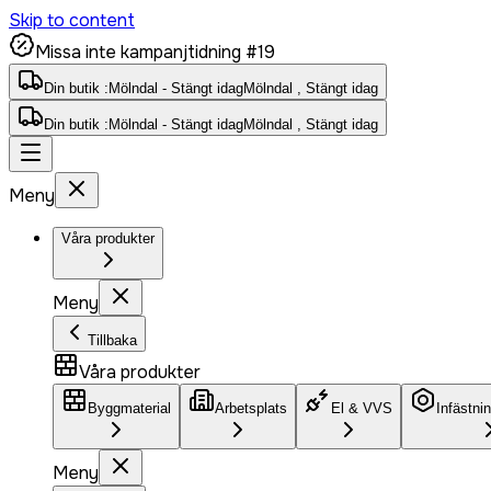
Skip to content
Missa inte kampanjtidning #19
Din butik :
Mölndal - Stängt idag
Mölndal , Stängt idag
Din butik :
Mölndal - Stängt idag
Mölndal , Stängt idag
Meny
Våra produkter
Meny
Tillbaka
Våra produkter
Byggmaterial
Arbetsplats
El & VVS
Infästni
Meny