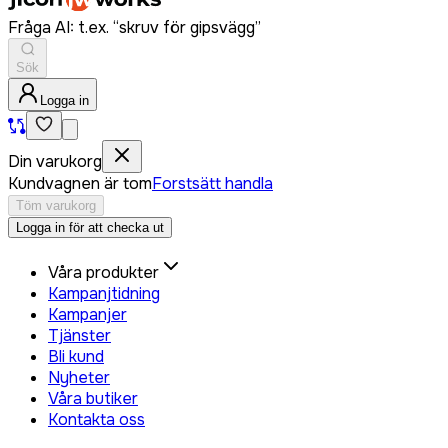
Fråga AI: t.ex. “skruv för gipsvägg”
Sök
Logga in
Din varukorg
Kundvagnen är tom
Forstsätt handla
Töm varukorg
Logga in för att checka ut
Våra produkter
Kampanjtidning
Kampanjer
Tjänster
Bli kund
Nyheter
Våra butiker
Kontakta oss