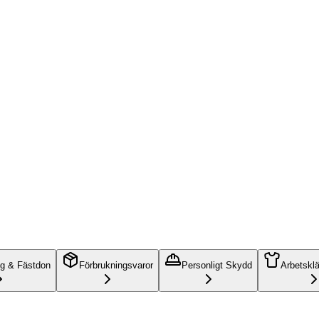
ng & Fästdon
Förbrukningsvaror
Personligt Skydd
Arbetskl