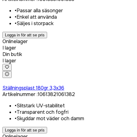
•
Passar alla säsonger
•
Enkel att använda
•
Säljes i storpack
Logga in för att se pris
Onlinelager
I lager
Din butik
I lager
Logga in för att köpa
Ställningsplast 180gr 3,3x36
Artikelnummer
:
1061382
1061382
•
Slitstark UV-stabilitet
•
Transparent och fogfri
•
Skyddar mot väder och damm
Logga in för att se pris
Onlinelager