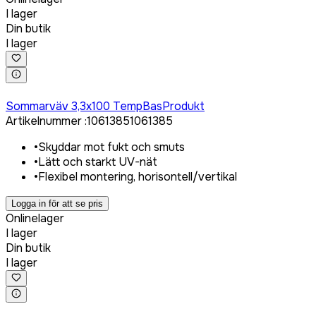
I lager
Din butik
I lager
Logga in för att köpa
Sommarväv 3,3x100 TempBasProdukt
Artikelnummer
:
1061385
1061385
•
Skyddar mot fukt och smuts
•
Lätt och starkt UV-nät
•
Flexibel montering, horisontell/vertikal
Logga in för att se pris
Onlinelager
I lager
Din butik
I lager
Logga in för att köpa