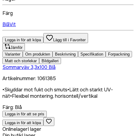
Färg
Blå
Vit
Logga in för att köpa
Lägg till i Favoriter
Jämför
Varianter
Om produkten
Beskrivning
Specifikation
Forpackning
Matt och storlekar
Bildgalleri
Sommarväv 3,3x100 Blå
Artikelnummer
:
1061385
•
Skyddar mot fukt och smuts
•
Lätt och starkt UV-
nät
•
Flexibel montering, horisontell/vertikal
Färg
:
Blå
Logga in för att se pris
Logga in för att köpa
Onlinelager
I lager
Din butik
I lager