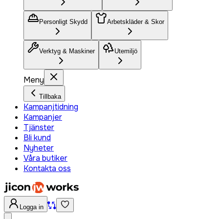
Personligt Skydd
Arbetskläder & Skor
Verktyg & Maskiner
Utemiljö
Meny
Tillbaka
Kampanjtidning
Kampanjer
Tjänster
Bli kund
Nyheter
Våra butiker
Kontakta oss
Logga in