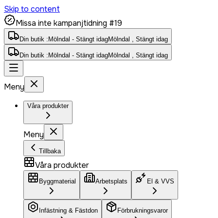
Skip to content
Missa inte kampanjtidning #19
Din butik :
Mölndal - Stängt idag
Mölndal , Stängt idag
Din butik :
Mölndal - Stängt idag
Mölndal , Stängt idag
Meny
Våra produkter
Meny
Tillbaka
Våra produkter
Byggmaterial
Arbetsplats
El & VVS
Infästning & Fästdon
Förbrukningsvaror