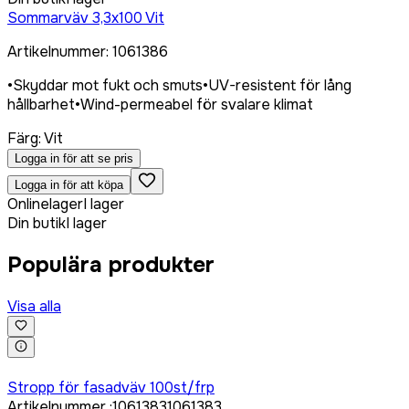
Sommarväv 3,3x100 Vit
Artikelnummer
:
1061386
•
Skyddar mot fukt och smuts
•
UV-resistent för lång
hållbarhet
•
Wind-permeabel för svalare klimat
Färg
:
Vit
Logga in för att se pris
Logga in för att köpa
Onlinelager
I lager
Din butik
I lager
Populära produkter
Visa alla
Logga in för att köpa
Stropp för fasadväv 100st/frp
Artikelnummer
:
1061383
1061383