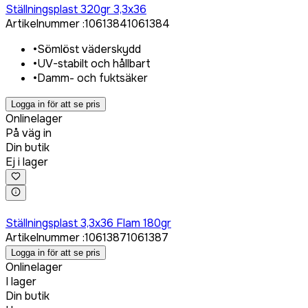
Ställningsplast 320gr 3,3x36
Artikelnummer
:
1061384
1061384
•
Sömlöst väderskydd
•
UV-stabilt och hållbart
•
Damm- och fuktsäker
Logga in för att se pris
Onlinelager
På väg in
Din butik
Ej i lager
Logga in för att köpa
Ställningsplast 3,3x36 Flam 180gr
Artikelnummer
:
1061387
1061387
Logga in för att se pris
Onlinelager
I lager
Din butik