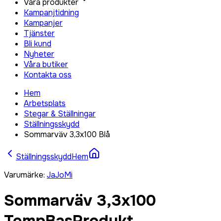
Våra produkter
Kampanjtidning
Kampanjer
Tjänster
Bli kund
Nyheter
Våra butiker
Kontakta oss
Hem
Arbetsplats
Stegar & Ställningar
Ställningsskydd
Sommarväv 3,3x100 Blå
Ställningsskydd
Hem
Varumärke
:
JaJoMi
Sommarväv 3,3x100
TempBasProdukt