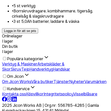
•
5 st verktyg
•
Borrskruvdragare, kombihammare, tigersåg,
cirkelsåg & slagskruvdragare
•
3 st 5,0Ah batterier, laddare & väska
Logga in för att se pris
Onlinelager
I lager
Din butik
I lager
Populära kategorier
Verktyg & Maskiner
Arbetskläder &
Skor
Skruv
Tejp
Handverktyg
Handskar
Om Jicon
Om Jicon Works
Våra butiker
Tjänster
Nyheter
Varumärken
Kundservice
Kontakta oss
Köpvillkor
Integritetspolicy
Visselblåsare
2025 Jicon Works AB | Org.nr: 556785-4285 | Gamla
Kungsbackavägen 15, 431 61 Mölndal