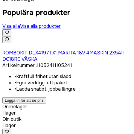
Populära produkter
Visa alla
Visa alla produkter
Logga in för att köpa
KOMBOKIT DLX4197TX1 MAKITA 18V 4MASKIN 2X5AH
DC18RC VÄSKA
Artikelnummer
:
1105241
1105241
•
Kraftfull frihet utan sladd
•
Fyra verktyg, ett paket
•
Ladda snabbt, jobba längre
Logga in för att se pris
Onlinelager
I lager
Din butik
I lager