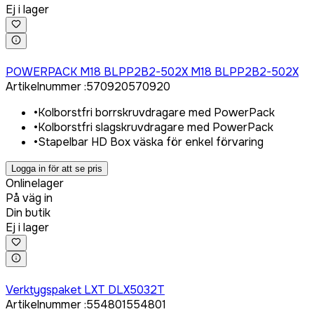
Ej i lager
Logga in för att köpa
POWERPACK M18 BLPP2B2-502X M18 BLPP2B2-502X
Artikelnummer
:
570920
570920
•
Kolborstfri borrskruvdragare med PowerPack
•
Kolborstfri slagskruvdragare med PowerPack
•
Stapelbar HD Box väska för enkel förvaring
Logga in för att se pris
Onlinelager
På väg in
Din butik
Ej i lager
Logga in för att köpa
Verktygspaket LXT DLX5032T
Artikelnummer
:
554801
554801