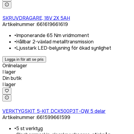
Logga in för att köpa
SKRUVDRAGARE, 18V 2X 5AH
Artikelnummer
:
661619
661619
•
Imponerande 65 Nm vridmoment
•
Hållbar 2-växlad metalltransmission
•
Ljusstark LED-belysning för ökad synlighet
Logga in för att se pris
Onlinelager
I lager
Din butik
I lager
Logga in för att köpa
VERKTYGSKIT 5-KIT DCK500P3T-QW 5 delar
Artikelnummer
:
661599
661599
•
5 st verktyg