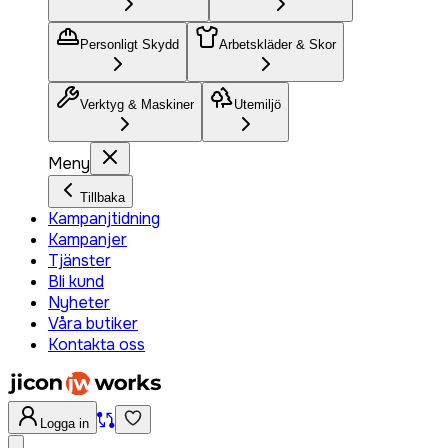
Personligt Skydd
Arbetskläder & Skor
Verktyg & Maskiner
Utemiljö
Meny
Tillbaka
Kampanjtidning
Kampanjer
Tjänster
Bli kund
Nyheter
Våra butiker
Kontakta oss
Logga in