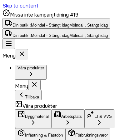
Skip to content
Missa inte kampanjtidning #19
Din butik :
Mölndal - Stängt idag
Mölndal , Stängt idag
Din butik :
Mölndal - Stängt idag
Mölndal , Stängt idag
Meny
Våra produkter
Meny
Tillbaka
Våra produkter
Byggmaterial
Arbetsplats
El & VVS
Infästning & Fästdon
Förbrukningsvaror