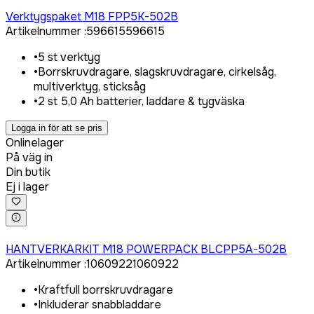
Logga in för att köpa
Verktygspaket M18 FPP5K-502B
Artikelnummer
:
596615
596615
•
5 st verktyg
•
Borrskruvdragare, slagskruvdragare, cirkelsåg,
multiverktyg, sticksåg
•
2 st 5,0 Ah batterier, laddare & tygväska
Logga in för att se pris
Onlinelager
På väg in
Din butik
Ej i lager
Logga in för att köpa
HANTVERKARKIT M18 POWERPACK BLCPP5A-502B
Artikelnummer
:
1060922
1060922
•
Kraftfull borrskruvdragare
•
Inkluderar snabbladdare