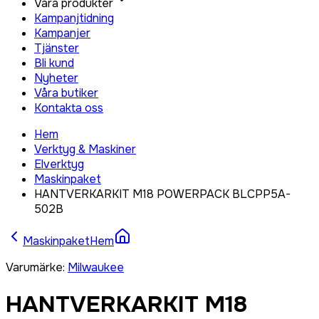
Våra produkter
Kampanjtidning
Kampanjer
Tjänster
Bli kund
Nyheter
Våra butiker
Kontakta oss
Hem
Verktyg & Maskiner
Elverktyg
Maskinpaket
HANTVERKARKIT M18 POWERPACK BLCPP5A-
502B
Maskinpaket
Hem
Varumärke
:
Milwaukee
HANTVERKARKIT M18