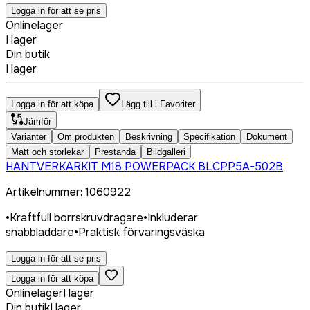
Logga in för att se pris
Onlinelager
I lager
Din butik
I lager
Logga in för att köpa
Lägg till i Favoriter
Jämför
Varianter
Om produkten
Beskrivning
Specifikation
Dokument
Matt och storlekar
Prestanda
Bildgalleri
HANTVERKARKIT M18 POWERPACK BLCPP5A-502B
Artikelnummer
:
1060922
•
Kraftfull borrskruvdragare
•
Inkluderar
snabbladdare
•
Praktisk förvaringsväska
Logga in för att se pris
Logga in för att köpa
Onlinelager
I lager
Din butik
I lager