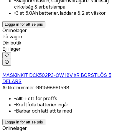
•
Slagborrmaskin, slagskruvdragare, sticksåg,
cirkelsåg & arbetslampa
•
3 st 5,0Ah batterier, laddare & 2 st väskor
Logga in för att se pris
Onlinelager
På väg in
Din butik
Ej i lager
Logga in för att köpa
MASKINKIT DCK502P3-QW 18V XR BORSTLÖS 5
DELARS
Artikelnummer
:
991598
991598
•
Allt-i-ett för proffs
•
Kraftfulla batterier ingår
•
Bärbar och lätt att ta med
Logga in för att se pris
Onlinelager