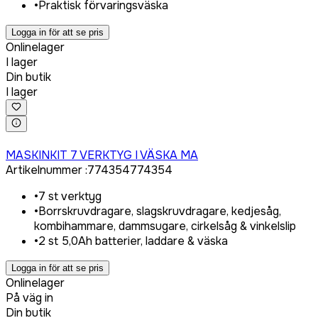
•
Praktisk förvaringsväska
Logga in för att se pris
Onlinelager
I lager
Din butik
I lager
Logga in för att köpa
MASKINKIT 7 VERKTYG I VÄSKA MA
Artikelnummer
:
774354
774354
•
7 st verktyg
•
Borrskruvdragare, slagskruvdragare, kedjesåg,
kombihammare, dammsugare, cirkelsåg & vinkelslip
•
2 st 5,0Ah batterier, laddare & väska
Logga in för att se pris
Onlinelager
På väg in
Din butik