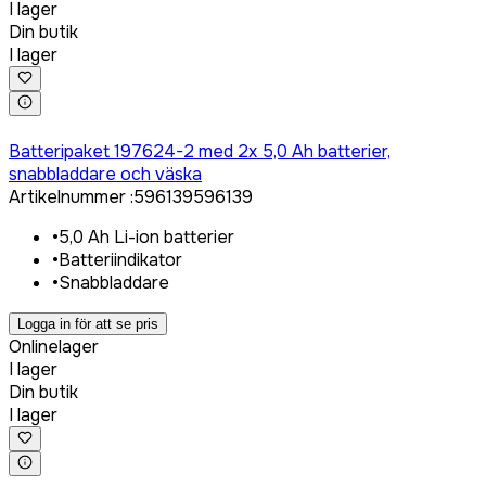
I lager
Din butik
I lager
Logga in för att köpa
Batteripaket 197624-2 med 2x 5,0 Ah batterier,
snabbladdare och väska
Artikelnummer
:
596139
596139
•
5,0 Ah Li-ion batterier
•
Batteriindikator
•
Snabbladdare
Logga in för att se pris
Onlinelager
I lager
Din butik
I lager