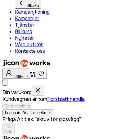
Tillbaka
Kampanjtidning
Kampanjer
Tjänster
Bli kund
Nyheter
Våra butiker
Kontakta oss
Logga in
Din varukorg
Kundvagnen är tom
Forstsätt handla
Töm varukorg
Logga in för att checka ut
Fråga AI: t.ex. “skruv för gipsvägg”
Sök