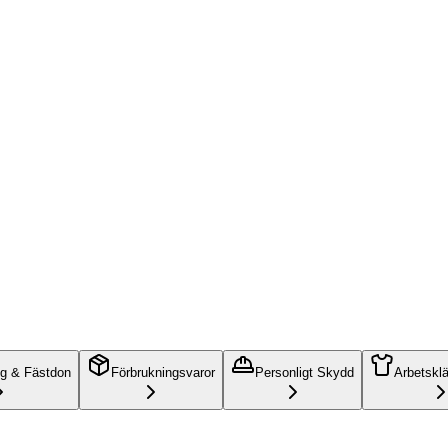
ng & Fästdon
Förbrukningsvaror
Personligt Skydd
Arbetskl