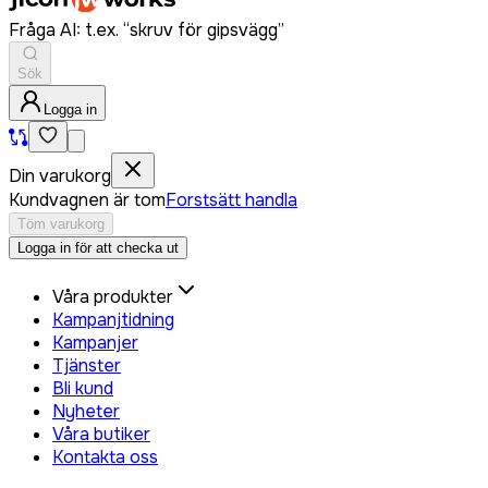
Fråga AI: t.ex. “skruv för gipsvägg”
Sök
Logga in
Din varukorg
Kundvagnen är tom
Forstsätt handla
Töm varukorg
Logga in för att checka ut
Våra produkter
Kampanjtidning
Kampanjer
Tjänster
Bli kund
Nyheter
Våra butiker
Kontakta oss