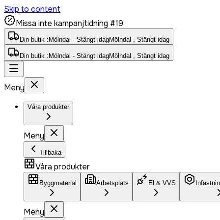
Skip to content
Missa inte kampanjtidning #19
Din butik :
Mölndal - Stängt idag
Mölndal , Stängt idag
Din butik :
Mölndal - Stängt idag
Mölndal , Stängt idag
Meny
Våra produkter
Meny
Tillbaka
Våra produkter
Byggmaterial
Arbetsplats
El & VVS
Infästni
Meny