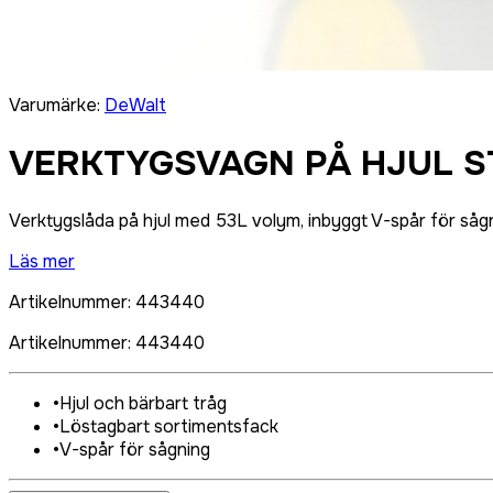
Varumärke
:
DeWalt
VERKTYGSVAGN PÅ HJUL ST
Verktygslåda på hjul med 53L volym, inbyggt V-spår för sågn
Läs mer
Artikelnummer
:
443440
Artikelnummer
:
443440
•
Hjul och bärbart tråg
•
Löstagbart sortimentsfack
•
V-spår för sågning