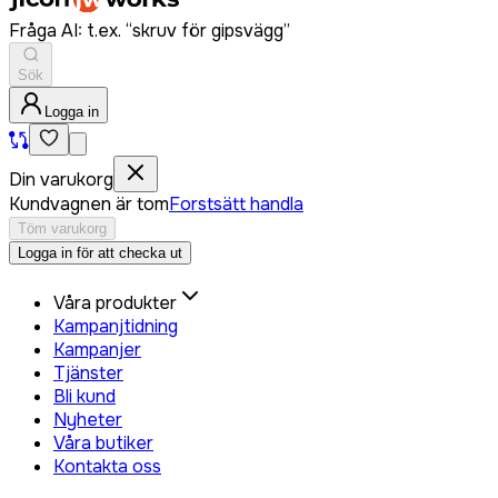
Fråga AI: t.ex. “skruv för gipsvägg”
Sök
Logga in
Din varukorg
Kundvagnen är tom
Forstsätt handla
Töm varukorg
Logga in för att checka ut
Våra produkter
Kampanjtidning
Kampanjer
Tjänster
Bli kund
Nyheter
Våra butiker
Kontakta oss