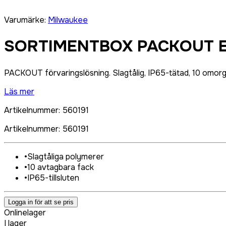
Varumärke
:
Milwaukee
SORTIMENTBOX PACKOUT En 
PACKOUT förvaringslösning. Slagtålig, IP65-tätad, 10 omo
Läs mer
Artikelnummer
:
560191
Artikelnummer
:
560191
•
Slagtåliga polymerer
•
10 avtagbara fack
•
IP65-tillsluten
Logga in för att se pris
Onlinelager
I lager