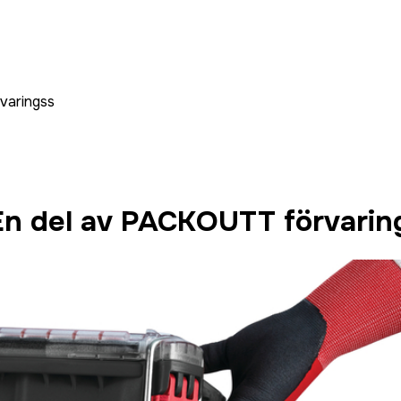
aringss
del av PACKOUTT förvarin