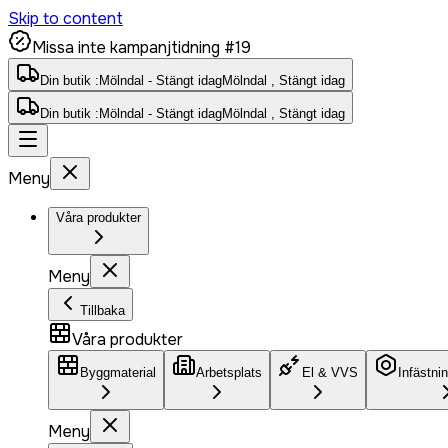
Skip to content
Missa inte kampanjtidning #19
Din butik :
Mölndal - Stängt idag
Mölndal , Stängt idag
Din butik :
Mölndal - Stängt idag
Mölndal , Stängt idag
Meny
Våra produkter
Meny
Tillbaka
Våra produkter
Byggmaterial
Arbetsplats
El & VVS
Infästni
Meny