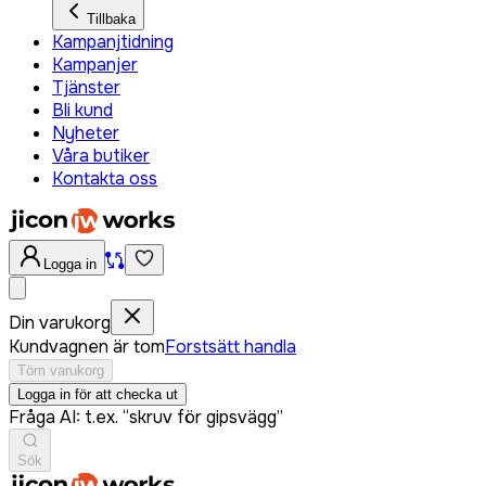
Tillbaka
Kampanjtidning
Kampanjer
Tjänster
Bli kund
Nyheter
Våra butiker
Kontakta oss
Logga in
Din varukorg
Kundvagnen är tom
Forstsätt handla
Töm varukorg
Logga in för att checka ut
Fråga AI: t.ex. “skruv för gipsvägg”
Sök