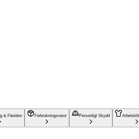
ng & Fästdon
Förbrukningsvaror
Personligt Skydd
Arbetskl