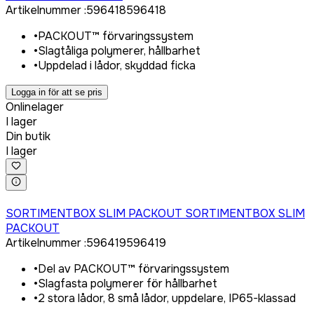
Artikelnummer
:
596418
596418
•
PACKOUT™ förvaringssystem
•
Slagtåliga polymerer, hållbarhet
•
Uppdelad i lådor, skyddad ficka
Logga in för att se pris
Onlinelager
I lager
Din butik
I lager
Logga in för att köpa
SORTIMENTBOX SLIM PACKOUT SORTIMENTBOX SLIM
PACKOUT
Artikelnummer
:
596419
596419
•
Del av PACKOUT™ förvaringssystem
•
Slagfasta polymerer för hållbarhet
•
2 stora lådor, 8 små lådor, uppdelare, IP65-klassad