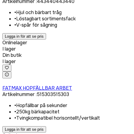
Artikelnummer
:
443440
443440
•
Hjul och bärbart tråg
•
Löstagbart sortimentsfack
•
V-spår för sågning
Logga in för att se pris
Onlinelager
I lager
Din butik
I lager
Logga in för att köpa
FATMAX HOPFÄLLBAR ARBET
Artikelnummer
:
515303
515303
•
Hopfällbar på sekunder
•
250kg bärkapacitet
•
Tvingkompatibel horisontellt/vertikalt
Logga in för att se pris