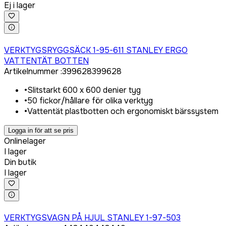
Ej i lager
Logga in för att köpa
VERKTYGSRYGGSÄCK 1-95-611 STANLEY ERGO
VATTENTÄT BOTTEN
Artikelnummer
:
399628
399628
•
Slitstarkt 600 x 600 denier tyg
•
50 fickor/hållare för olika verktyg
•
Vattentät plastbotten och ergonomiskt bärssystem
Logga in för att se pris
Onlinelager
I lager
Din butik
I lager
Logga in för att köpa
VERKTYGSVAGN PÅ HJUL STANLEY 1-97-503