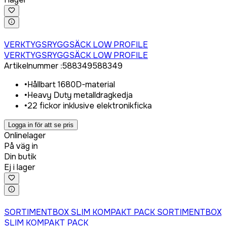
Logga in för att köpa
VERKTYGSRYGGSÄCK LOW PROFILE
VERKTYGSRYGGSÄCK LOW PROFILE
Artikelnummer
:
588349
588349
•
Hållbart 1680D-material
•
Heavy Duty metalldragkedja
•
22 fickor inklusive elektronikficka
Logga in för att se pris
Onlinelager
På väg in
Din butik
Ej i lager
Logga in för att köpa
SORTIMENTBOX SLIM KOMPAKT PACK SORTIMENTBOX
SLIM KOMPAKT PACK