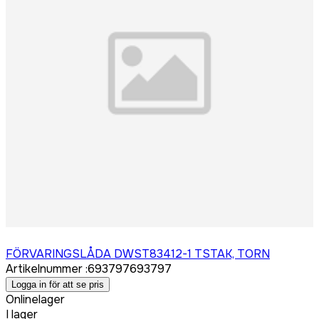
Logga in för att köpa
FÖRVARINGSLÅDA DWST83412-1 TSTAK, TORN
Artikelnummer
:
693797
693797
Logga in för att se pris
Onlinelager
I lager