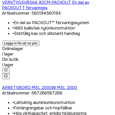
VERKTYGSVÄSKA 40CM PACKOUT En del av
PACKOUTT förvaringss
Artikelnummer
:
560194
560194
•
En del av PACKOUT™ förvaringssystem
•
1680 ballistisk nylonkonstruktion
•
Stöttålig bas och slitstarkt handtag
Logga in för att se pris
Onlinelager
I lager
Din butik
I lager
Logga in för att köpa
ARBETSBORD MSL 2000W MSL 2000
Artikelnummer
:
567266
567266
•
Lättviktig aluminiumkonstruktion
•
Förlängningsbar och hopfällbar
•
Hög viktkapacitet, smidig höjdjustering