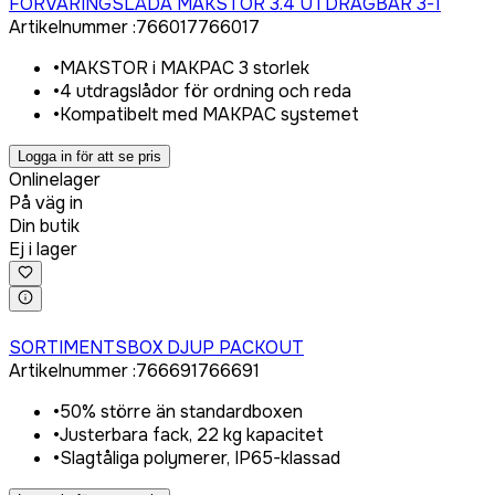
FÖRVARINGSLÅDA MAKSTOR 3.4 UTDRAGBAR 3-1
Artikelnummer
:
766017
766017
•
MAKSTOR i MAKPAC 3 storlek
•
4 utdragslådor för ordning och reda
•
Kompatibelt med MAKPAC systemet
Logga in för att se pris
Onlinelager
På väg in
Din butik
Ej i lager
Logga in för att köpa
SORTIMENTSBOX DJUP PACKOUT
Artikelnummer
:
766691
766691
•
50% större än standardboxen
•
Justerbara fack, 22 kg kapacitet
•
Slagtåliga polymerer, IP65-klassad