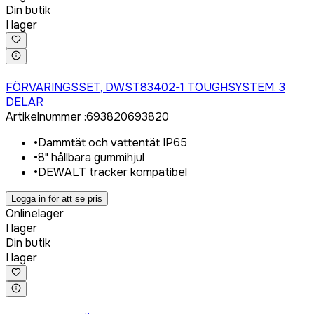
Din butik
I lager
Logga in för att köpa
FÖRVARINGSSET, DWST83402-1 TOUGHSYSTEM. 3
DELAR
Artikelnummer
:
693820
693820
•
Dammtät och vattentät IP65
•
8" hållbara gummihjul
•
DEWALT tracker kompatibel
Logga in för att se pris
Onlinelager
I lager
Din butik
I lager
Logga in för att köpa