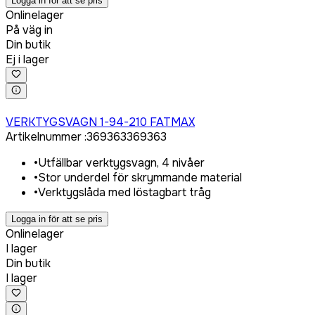
Logga in för att se pris
Onlinelager
På väg in
Din butik
Ej i lager
Logga in för att köpa
VERKTYGSVAGN 1-94-210 FATMAX
Artikelnummer
:
369363
369363
•
Utfällbar verktygsvagn, 4 nivåer
•
Stor underdel för skrymmande material
•
Verktygslåda med löstagbart tråg
Logga in för att se pris
Onlinelager
I lager
Din butik
I lager