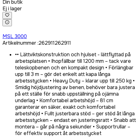
Din butik
Ej i lager
Logga in för att köpa
MSL 3000
Artikelnummer
:
262911
262911
•
• Lättviktskonstruktion och hjulset - lättflyttad på
arbetsplatsen • Ihopfällbar till 1200 mm – tack vare
teleskopbenen och en kompakt design • Förlängbar
upp till 3 m – gör det enkelt att kapa långa
arbetsstycken • Heavy Duty – klarar upp till 250 kg •
Smidig höjdjustering av benen, behöver bara justera
på ett ställe för snabb uppställning på ojämna
underlag • Komfortabel arbetshöjd – 81 cm
garanterar en säker, exakt och komfortabel
arbetshöjd • Fullt justerbara stöd – ger stöd åt långa
arbetsstycken – endast en justeringsratt • Snabb att
montera – går på några sekunder • Supportrullar –
för effektiv support åt arbetsstycket