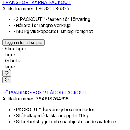
TRANSPORTKÄRRA PACKOUT
Artikelnummer
:
696335
696335
•
2 PACKOUT™-fästen för förvaring
•
Hållare för längre verktyg
•
180 kg viktkapacitet, smidig rörlighet
Logga in för att se pris
Onlinelager
I lager
Din butik
I lager
Logga in för att köpa
FÖRVARINGSBOX 2 LÅDOR PACKOUT
Artikelnummer
:
764618
764618
•
PACKOUT™ förvaringsbox med lådor
•
Stålkullagerlåda klarar upp till 11 kg
•
Säkerhetsbygel och snabbjusterande avdelare