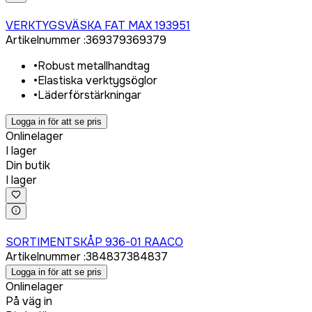
Logga in för att köpa
VERKTYGSVÄSKA FAT MAX 193951
Artikelnummer
:
369379
369379
•
Robust metallhandtag
•
Elastiska verktygsöglor
•
Läderförstärkningar
Logga in för att se pris
Onlinelager
I lager
Din butik
I lager
Logga in för att köpa
SORTIMENTSKÅP 936-01 RAACO
Artikelnummer
:
384837
384837
Logga in för att se pris
Onlinelager
På väg in