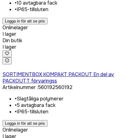
•
10 avtagbara fack
•
IP65-tillsluten
Logga in för att se pris
Onlinelager
I lager
Din butik
I lager
Logga in för att köpa
SORTIMENTBOX KOMPAKT PACKOUT En del av
PACKOUTT förvaringss
Artikelnummer
:
560192
560192
•
Slagtåliga polymerer
•
5 avtagbara fack
•
IP65-tillsluten
Logga in för att se pris
Onlinelager
I lager