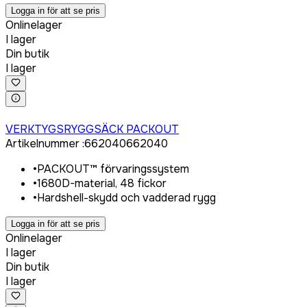
Logga in för att se pris
Onlinelager
I lager
Din butik
I lager
Logga in för att köpa
VERKTYGSRYGGSÄCK PACKOUT
Artikelnummer
:
662040
662040
•
PACKOUT™ förvaringssystem
•
1680D-material, 48 fickor
•
Hardshell-skydd och vadderad rygg
Logga in för att se pris
Onlinelager
I lager
Din butik
I lager