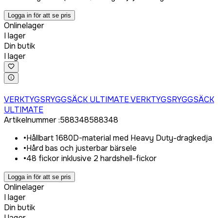
Logga in för att se pris
Onlinelager
I lager
Din butik
I lager
Logga in för att köpa
VERKTYGSRYGGSÄCK ULTIMATE VERKTYGSRYGGSÄCK
ULTIMATE
Artikelnummer
:
588348
588348
•
Hållbart 1680D-material med Heavy Duty-dragkedja
•
Hård bas och justerbar bärsele
•
48 fickor inklusive 2 hardshell-fickor
Logga in för att se pris
Onlinelager
I lager
Din butik
I lager