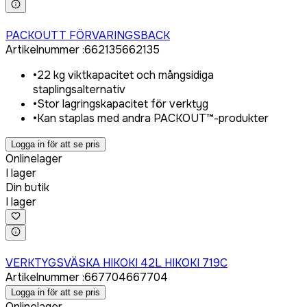
Logga in för att köpa
PACKOUTT FÖRVARINGSBACK
Artikelnummer
:
662135
662135
•
22 kg viktkapacitet och mångsidiga
staplingsalternativ
•
Stor lagringskapacitet för verktyg
•
Kan staplas med andra PACKOUT™-produkter
Logga in för att se pris
Onlinelager
I lager
Din butik
I lager
Logga in för att köpa
VERKTYGSVÄSKA HIKOKI 42L HIKOKI 719C
Artikelnummer
:
667704
667704
Logga in för att se pris
Onlinelager