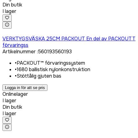
Din butik
I lager
Logga in för att köpa
VERKTYGSVÄSKA 25CM PACKOUT En del av PACKOUTT
förvaringss
Artikelnummer
:
560193
560193
•
PACKOUT™ förvaringssystem
•
1680 ballistisk nylonkonstruktion
•
Stöttålig gjuten bas
Logga in för att se pris
Onlinelager
I lager
Din butik
I lager
Logga in för att köpa