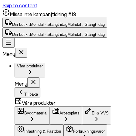
Skip to content
Missa inte kampanjtidning #19
Din butik :
Mölndal - Stängt idag
Mölndal , Stängt idag
Din butik :
Mölndal - Stängt idag
Mölndal , Stängt idag
Meny
Våra produkter
Meny
Tillbaka
Våra produkter
Byggmaterial
Arbetsplats
El & VVS
Infästning & Fästdon
Förbrukningsvaror