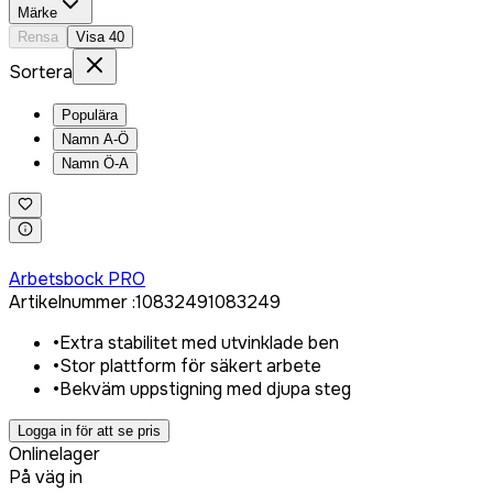
Märke
Rensa
Visa
40
Sortera
Populära
Namn A-Ö
Namn Ö-A
Logga in för att köpa
Arbetsbock PRO
Artikelnummer
:
1083249
1083249
•
Extra stabilitet med utvinklade ben
•
Stor plattform för säkert arbete
•
Bekväm uppstigning med djupa steg
Logga in för att se pris
Onlinelager
På väg in