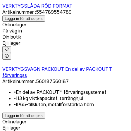
VERKTYGSLÅDA RÖD FORMAT
Artikelnummer
:
554789
554789
Logga in för att se pris
Onlinelager
På väg in
Din butik
Ej i lager
Logga in för att köpa
VERKTYGSVAGN PACKOUT En del av PACKOUTT
förvaringss
Artikelnummer
:
560187
560187
•
En del av PACKOUT™ förvaringssystemet
•
113 kg viktkapacitet, terränghjul
•
IP65-tillsluten, metallförstärkta hörn
Logga in för att se pris
Onlinelager
Ej i lager