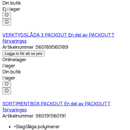
Din butik
Ej i lager
Logga in för att köpa
VERKTYGSLÅDA 3 PACKOUT En del av PACKOUTT
förvaringss
Artikelnummer
:
560189
560189
Logga in för att se pris
Onlinelager
I lager
Din butik
I lager
Logga in för att köpa
SORTIMENTBOX PACKOUT En del av PACKOUTT
förvaringss
Artikelnummer
:
560191
560191
•
Slagtåliga polymerer