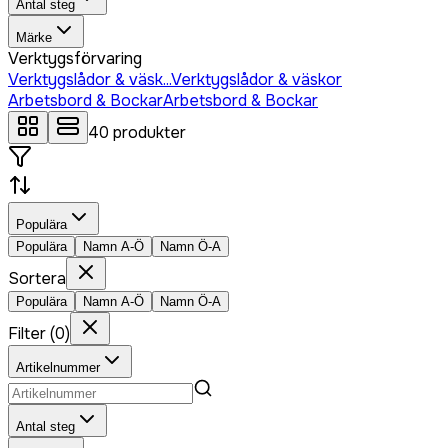
Antal steg
Märke
Verktygsförvaring
Verktygslådor & väsk...
Verktygslådor & väskor
Arbetsbord & Bockar
Arbetsbord & Bockar
40
produkter
Populära
Populära
Namn A-Ö
Namn Ö-A
Sortera
Populära
Namn A-Ö
Namn Ö-A
Filter
(
0
)
Artikelnummer
Antal steg