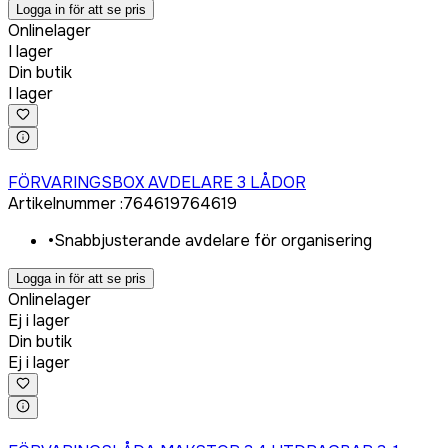
Logga in för att se pris
Onlinelager
I lager
Din butik
I lager
Logga in för att köpa
FÖRVARINGSBOX AVDELARE 3 LÅDOR
Artikelnummer
:
764619
764619
•
Snabbjusterande avdelare för organisering
Logga in för att se pris
Onlinelager
Ej i lager
Din butik
Ej i lager
Logga in för att köpa