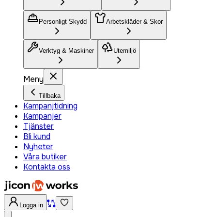
Personligt Skydd
Arbetskläder & Skor
Verktyg & Maskiner
Utemiljö
Meny
Tillbaka
Kampanjtidning
Kampanjer
Tjänster
Bli kund
Nyheter
Våra butiker
Kontakta oss
Logga in