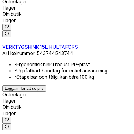
Onlinelager
I lager
Din butik
I lager
Logga in för att köpa
VERKTYGSHINK 15L HULTAFORS
Artikelnummer
:
543744
543744
•
Ergonomisk hink i robust PP-plast
•
Uppfällbart handtag för enkel användning
•
Stapelbar och tålig, kan bära 100 kg
Logga in för att se pris
Onlinelager
I lager
Din butik
I lager
Logga in för att köpa