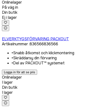
Onlinelager
På väg in
Din butik
Ej i lager
Logga in för att köpa
ELVERKTYGSFÖRVARING PACKOUT
Artikelnummer
:
836566
836566
•
Snabb åtkomst och klickmontering
•
Skräddarsy din förvaring
•
Del av PACKOUT™ systemet
Logga in för att se pris
Onlinelager
I lager
Din butik
I lager