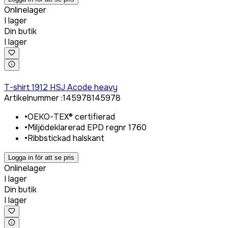
Onlinelager
I lager
Din butik
I lager
Logga in för att köpa
T-shirt 1912 HSJ Acode heavy
Artikelnummer
:
145978
145978
•
OEKO-TEX® certifierad
•
Miljödeklarerad EPD regnr 1760
•
Ribbstickad halskant
Logga in för att se pris
Onlinelager
I lager
Din butik
I lager