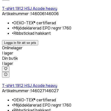
Logga in för att köpa
T-shirt 1912 HSJ Acode heavy
Artikelnummer
:
146006
146006
•
OEKO-TEX® certifierad
•
Miljödeklarerad EPD regnr 1760
•
Ribbstickad halskant
Logga in för att se pris
Onlinelager
I lager
Din butik
I lager
Logga in för att köpa
T-shirt 1912 HSJ Acode heavy
Artikelnummer
:
146027
146027
•
OEKO-TEX® certifierad
•
Miljödeklarerad EPD regnr 1760
•
Ribbstickad halskant