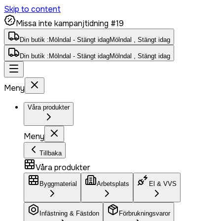
Skip to content
Missa inte kampanjtidning #19
Din butik :
Mölndal - Stängt idag
Mölndal , Stängt idag
Din butik :
Mölndal - Stängt idag
Mölndal , Stängt idag
Meny
Våra produkter
Meny
Tillbaka
Våra produkter
Byggmaterial
Arbetsplats
El & VVS
Infästning & Fästdon
Förbrukningsvaror