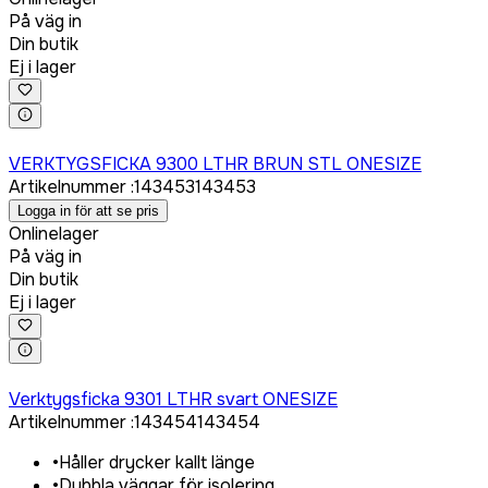
På väg in
Din butik
Ej i lager
Logga in för att köpa
VERKTYGSFICKA 9300 LTHR BRUN STL ONESIZE
Artikelnummer
:
143453
143453
Logga in för att se pris
Onlinelager
På väg in
Din butik
Ej i lager
Logga in för att köpa
Verktygsficka 9301 LTHR svart ONESIZE
Artikelnummer
:
143454
143454
•
Håller drycker kallt länge
•
Dubbla väggar för isolering