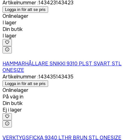
Artikelnummer
:
143423
143423
Logga in för att se pris
Onlinelager
I lager
Din butik
I lager
Logga in för att köpa
HAMMARHÅLLARE SNIKKI 9310 PLST SVART STL
ONESIZE
Artikelnummer
:
143435
143435
Logga in för att se pris
Onlinelager
På väg in
Din butik
Ej i lager
Logga in för att köpa
VERKTYGSFICKA 9340 LTHR BRUN STL ONESIZE