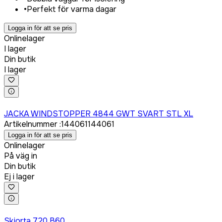
•
Perfekt för varma dagar
Logga in för att se pris
Onlinelager
I lager
Din butik
I lager
Logga in för att köpa
JACKA WINDSTOPPER 4844 GWT SVART STL XL
Artikelnummer
:
144061
144061
Logga in för att se pris
Onlinelager
På väg in
Din butik
Ej i lager
Logga in för att köpa
Skjorta 720 B60