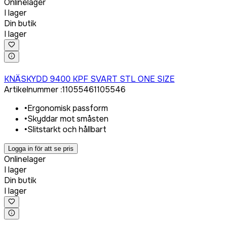
Onlinelager
I lager
Din butik
I lager
Logga in för att köpa
KNÄSKYDD 9400 KPF SVART STL ONE SIZE
Artikelnummer
:
1105546
1105546
•
Ergonomisk passform
•
Skyddar mot småsten
•
Slitstarkt och hållbart
Logga in för att se pris
Onlinelager
I lager
Din butik
I lager
Logga in för att köpa