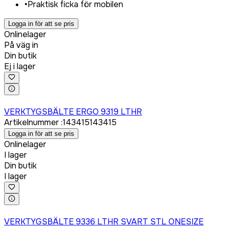
•
Praktisk ficka för mobilen
Logga in för att se pris
Onlinelager
På väg in
Din butik
Ej i lager
Logga in för att köpa
VERKTYGSBÄLTE ERGO 9319 LTHR
Artikelnummer
:
143415
143415
Logga in för att se pris
Onlinelager
I lager
Din butik
I lager
Logga in för att köpa
VERKTYGSBÄLTE 9336 LTHR SVART STL ONESIZE