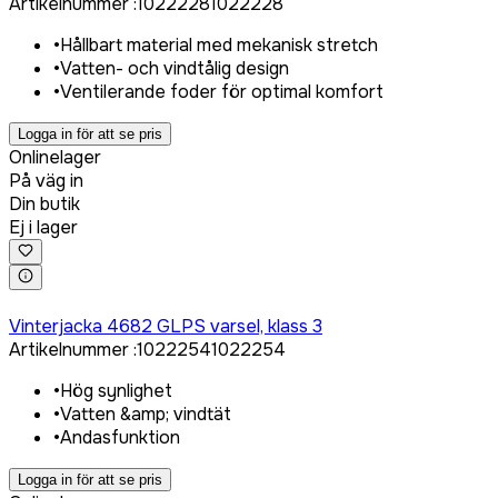
Artikelnummer
:
1022228
1022228
•
Hållbart material med mekanisk stretch
•
Vatten- och vindtålig design
•
Ventilerande foder för optimal komfort
Logga in för att se pris
Onlinelager
På väg in
Din butik
Ej i lager
Logga in för att köpa
Vinterjacka 4682 GLPS varsel, klass 3
Artikelnummer
:
1022254
1022254
•
Hög synlighet
•
Vatten &amp; vindtät
•
Andasfunktion
Logga in för att se pris