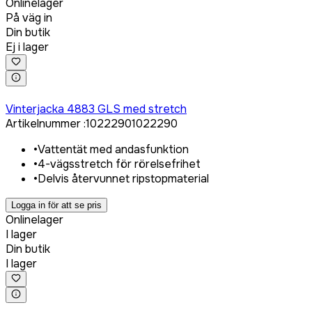
Onlinelager
På väg in
Din butik
Ej i lager
Logga in för att köpa
Vinterjacka 4883 GLS med stretch
Artikelnummer
:
1022290
1022290
•
Vattentät med andasfunktion
•
4-vägsstretch för rörelsefrihet
•
Delvis återvunnet ripstopmaterial
Logga in för att se pris
Onlinelager
I lager
Din butik
I lager
Logga in för att köpa