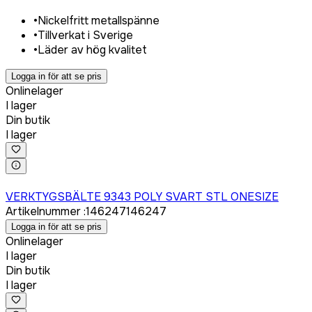
•
Nickelfritt metallspänne
•
Tillverkat i Sverige
•
Läder av hög kvalitet
Logga in för att se pris
Onlinelager
I lager
Din butik
I lager
Logga in för att köpa
VERKTYGSBÄLTE 9343 POLY SVART STL ONESIZE
Artikelnummer
:
146247
146247
Logga in för att se pris
Onlinelager
I lager
Din butik
I lager