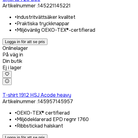
Artikelnummer
:
145221
145221
•
Industritvättsäker kvalitet
•
Praktiska tryckknappar
•
Miljövänlig OEKO-TEX®-certifierad
Logga in för att se pris
Onlinelager
På väg in
Din butik
Ej i lager
Logga in för att köpa
T-shirt 1912 HSJ Acode heavy
Artikelnummer
:
145957
145957
•
OEKO-TEX® certifierad
•
Miljödeklarerad EPD regnr 1760
•
Ribbstickad halskant
Logga in för att se pris