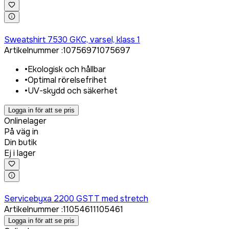
Logga in för att köpa
Sweatshirt 7530 GKC, varsel, klass 1
Artikelnummer
:
1075697
1075697
•
Ekologisk och hållbar
•
Optimal rörelsefrihet
•
UV-skydd och säkerhet
Logga in för att se pris
Onlinelager
På väg in
Din butik
Ej i lager
Logga in för att köpa
Servicebyxa 2200 GSTT med stretch
Artikelnummer
:
1105461
1105461
Logga in för att se pris