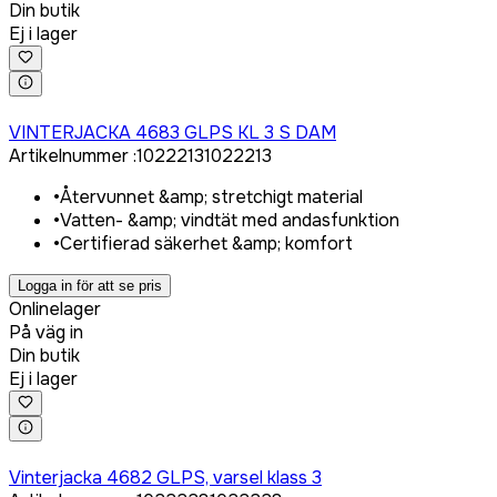
Din butik
Ej i lager
Logga in för att köpa
VINTERJACKA 4683 GLPS KL 3 S DAM
Artikelnummer
:
1022213
1022213
•
Återvunnet &amp; stretchigt material
•
Vatten- &amp; vindtät med andasfunktion
•
Certifierad säkerhet &amp; komfort
Logga in för att se pris
Onlinelager
På väg in
Din butik
Ej i lager
Logga in för att köpa
Vinterjacka 4682 GLPS, varsel klass 3