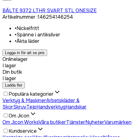
Logga in för att köpa
BÄLTE 9372 LTHR SVART STL ONESIZE
Artikelnummer
:
146254
146254
•
Nickelfritt
•
Spänne i antiksilver
•
Äkta läder
Logga in för att se pris
Onlinelager
I lager
Din butik
I lager
Ladda fler
Populära kategorier
Verktyg & Maskiner
Arbetskläder &
Skor
Skruv
Tejp
Handverktyg
Handskar
Om Jicon
Om Jicon Works
Våra butiker
Tjänster
Nyheter
Varumärken
Kundservice