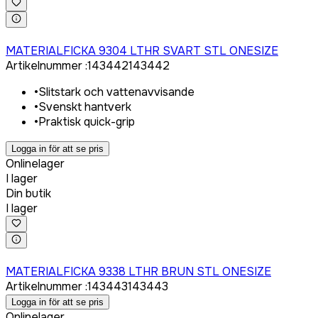
Logga in för att köpa
MATERIALFICKA 9304 LTHR SVART STL ONESIZE
Artikelnummer
:
143442
143442
•
Slitstark och vattenavvisande
•
Svenskt hantverk
•
Praktisk quick-grip
Logga in för att se pris
Onlinelager
I lager
Din butik
I lager
Logga in för att köpa
MATERIALFICKA 9338 LTHR BRUN STL ONESIZE
Artikelnummer
:
143443
143443
Logga in för att se pris
Onlinelager