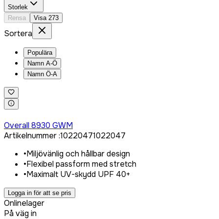
Storlek
Rensa
Visa
273
Sortera
Populära
Namn A-Ö
Namn Ö-A
Logga in för att köpa
Overall 8930 GWM
Artikelnummer
:
1022047
1022047
•
Miljövänlig och hållbar design
•
Flexibel passform med stretch
•
Maximalt UV-skydd UPF 40+
Logga in för att se pris
Onlinelager
På väg in