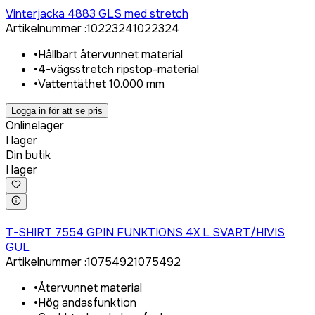
Vinterjacka 4883 GLS med stretch
Artikelnummer
:
1022324
1022324
•
Hållbart återvunnet material
•
4-vägsstretch ripstop-material
•
Vattentäthet 10.000 mm
Logga in för att se pris
Onlinelager
I lager
Din butik
I lager
Logga in för att köpa
T-SHIRT 7554 GPIN FUNKTIONS 4X L SVART/HIVIS
GUL
Artikelnummer
:
1075492
1075492
•
Återvunnet material
•
Hög andasfunktion