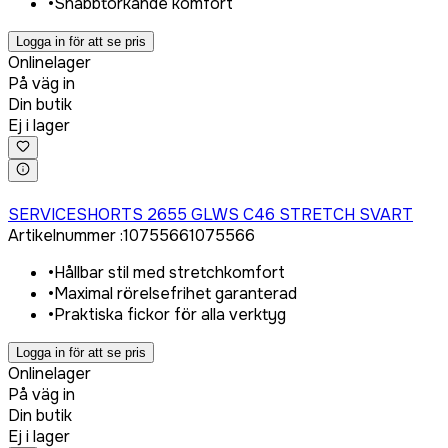
•
Snabbtorkande komfort
Logga in för att se pris
Onlinelager
På väg in
Din butik
Ej i lager
Logga in för att köpa
SERVICESHORTS 2655 GLWS C46 STRETCH SVART
Artikelnummer
:
1075566
1075566
•
Hållbar stil med stretchkomfort
•
Maximal rörelsefrihet garanterad
•
Praktiska fickor för alla verktyg
Logga in för att se pris
Onlinelager
På väg in
Din butik
Ej i lager