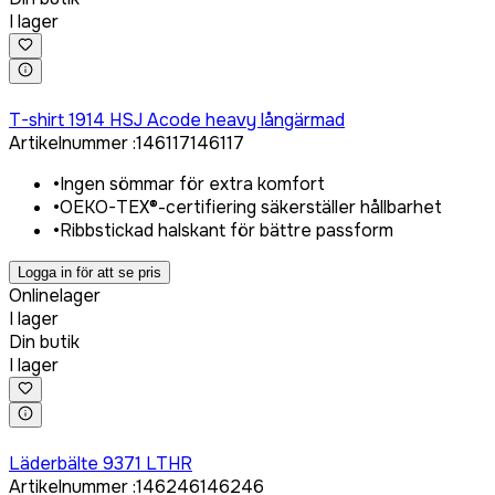
I lager
Logga in för att köpa
T-shirt 1914 HSJ Acode heavy långärmad
Artikelnummer
:
146117
146117
•
Ingen sömmar för extra komfort
•
OEKO-TEX®-certifiering säkerställer hållbarhet
•
Ribbstickad halskant för bättre passform
Logga in för att se pris
Onlinelager
I lager
Din butik
I lager
Logga in för att köpa
Läderbälte 9371 LTHR
Artikelnummer
:
146246
146246