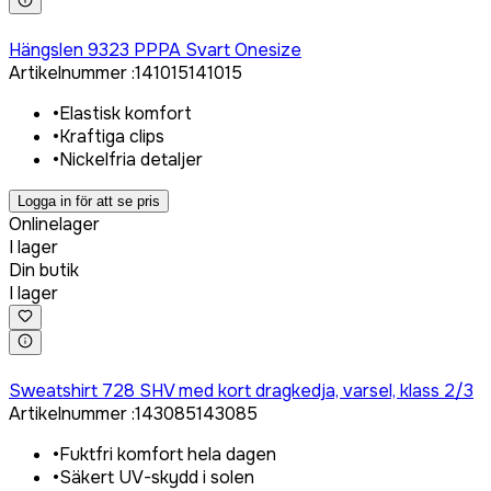
Logga in för att köpa
Hängslen 9323 PPPA Svart Onesize
Artikelnummer
:
141015
141015
•
Elastisk komfort
•
Kraftiga clips
•
Nickelfria detaljer
Logga in för att se pris
Onlinelager
I lager
Din butik
I lager
Logga in för att köpa
Sweatshirt 728 SHV med kort dragkedja, varsel, klass 2/3
Artikelnummer
:
143085
143085
•
Fuktfri komfort hela dagen
•
Säkert UV-skydd i solen