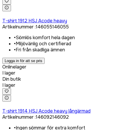
Logga in för att köpa
T-shirt 1912 HSJ Acode heavy
Artikelnummer
:
146055
146055
•
Sömlös komfort hela dagen
•
Miljövänlig och certifierad
•
Fri från skadliga ämnen
Logga in för att se pris
Onlinelager
I lager
Din butik
I lager
Logga in för att köpa
T-shirt 1914 HSJ Acode heavy långärmad
Artikelnummer
:
146092
146092
•
Ingen sömmar för extra komfort