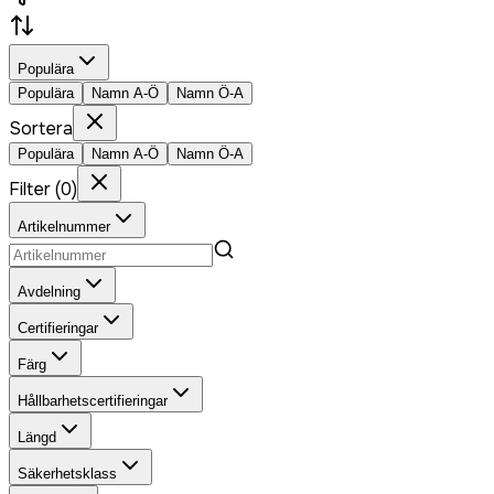
Populära
Populära
Namn A-Ö
Namn Ö-A
Sortera
Populära
Namn A-Ö
Namn Ö-A
Filter
(
0
)
Artikelnummer
Avdelning
Certifieringar
Färg
Hållbarhetscertifieringar
Längd
Säkerhetsklass