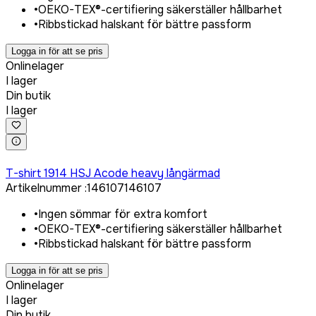
•
OEKO-TEX®-certifiering säkerställer hållbarhet
•
Ribbstickad halskant för bättre passform
Logga in för att se pris
Onlinelager
I lager
Din butik
I lager
Logga in för att köpa
T-shirt 1914 HSJ Acode heavy långärmad
Artikelnummer
:
146107
146107
•
Ingen sömmar för extra komfort
•
OEKO-TEX®-certifiering säkerställer hållbarhet
•
Ribbstickad halskant för bättre passform
Logga in för att se pris
Onlinelager
I lager
Din butik