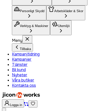
Personligt Skydd
Arbetskläder & Skor
Verktyg & Maskiner
Utemiljö
Meny
Tillbaka
Kampanjtidning
Kampanjer
Tjänster
Bli kund
Nyheter
Våra butiker
Kontakta oss
Logga in