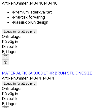
Artikelnummer
:
143440
143440
•
Premium läderkvalitet
•
Praktisk förvaring
•
Klassisk brun design
Logga in för att se pris
Onlinelager
På väg in
Din butik
Ej i lager
Logga in för att köpa
MATERIALFICKA 9303 LTHR BRUN STL ONESIZE
Artikelnummer
:
143441
143441
Logga in för att se pris
Onlinelager
På väg in
Din butik
Ej i lager