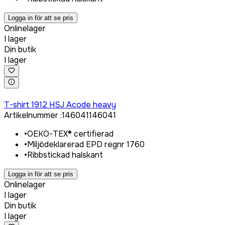
Logga in för att se pris
Onlinelager
I lager
Din butik
I lager
Logga in för att köpa
T-shirt 1912 HSJ Acode heavy
Artikelnummer
:
146041
146041
•
OEKO-TEX® certifierad
•
Miljödeklarerad EPD regnr 1760
•
Ribbstickad halskant
Logga in för att se pris
Onlinelager
I lager
Din butik
I lager