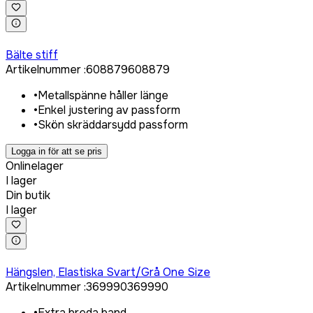
Logga in för att köpa
Bälte stiff
Artikelnummer
:
608879
608879
•
Metallspänne håller länge
•
Enkel justering av passform
•
Skön skräddarsydd passform
Logga in för att se pris
Onlinelager
I lager
Din butik
I lager
Logga in för att köpa
Hängslen, Elastiska Svart/Grå One Size
Artikelnummer
:
369990
369990
•
Extra breda band