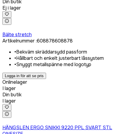
Din butik
Ej i lager
Logga in för att köpa
Bälte stretch
Artikelnummer
:
608878
608878
•
Bekväm skräddarsydd passform
•
Hållbart och enkelt justerbart låssystem
•
Snyggt metallspänne med logotyp
Logga in för att se pris
Onlinelager
I lager
Din butik
I lager
Logga in för att köpa
HÄNGSLEN ERGO SNIKKI 9220 PPL SVART STL
ONESIZE