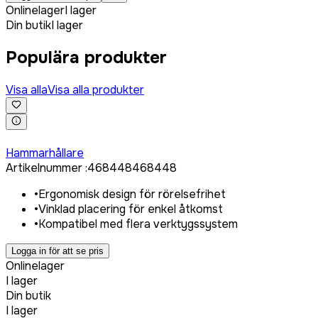
Onlinelager
I lager
Din butik
I lager
Populära produkter
Visa alla
Visa alla produkter
Logga in för att köpa
Hammarhållare
Artikelnummer
:
468448
468448
•
Ergonomisk design för rörelsefrihet
•
Vinklad placering för enkel åtkomst
•
Kompatibel med flera verktygssystem
Logga in för att se pris
Onlinelager
I lager
Din butik
I lager