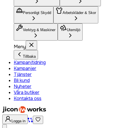
Personligt Skydd
Arbetskläder & Skor
Verktyg & Maskiner
Utemiljö
Meny
Tillbaka
Kampanjtidning
Kampanjer
Tjänster
Bli kund
Nyheter
Våra butiker
Kontakta oss
Logga in