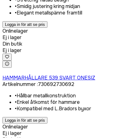
•
Smidig justering kring midjan
•
Elegant metallspänne framtill
Logga in för att se pris
Onlinelager
Ej i lager
Din butik
Ej i lager
Logga in för att köpa
HAMMARHÅLLARE 539 SVART ONESIZ
Artikelnummer
:
730692
730692
•
Hållbar metallkonstruktion
•
Enkel åtkomst för hammare
•
Kompatibel med L.Bradors byxor
Logga in för att se pris
Onlinelager
Ej i lager