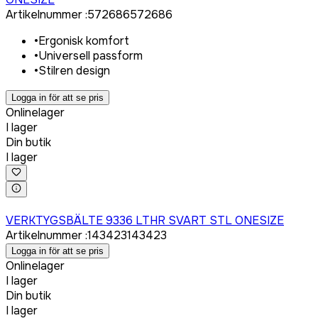
Artikelnummer
:
572686
572686
•
Ergonisk komfort
•
Universell passform
•
Stilren design
Logga in för att se pris
Onlinelager
I lager
Din butik
I lager
Logga in för att köpa
VERKTYGSBÄLTE 9336 LTHR SVART STL ONESIZE
Artikelnummer
:
143423
143423
Logga in för att se pris
Onlinelager
I lager
Din butik
I lager