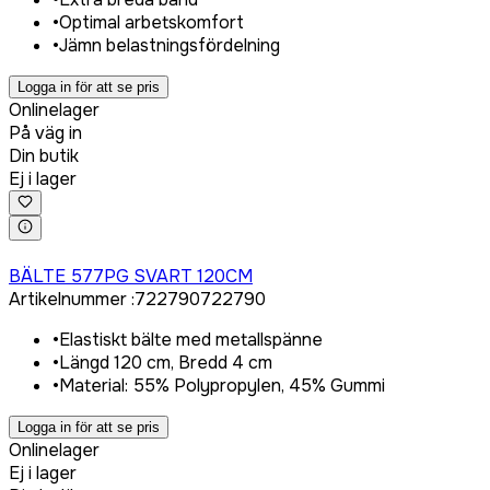
•
Optimal arbetskomfort
•
Jämn belastningsfördelning
Logga in för att se pris
Onlinelager
På väg in
Din butik
Ej i lager
Logga in för att köpa
BÄLTE 577PG SVART 120CM
Artikelnummer
:
722790
722790
•
Elastiskt bälte med metallspänne
•
Längd 120 cm, Bredd 4 cm
•
Material: 55% Polypropylen, 45% Gummi
Logga in för att se pris
Onlinelager
Ej i lager