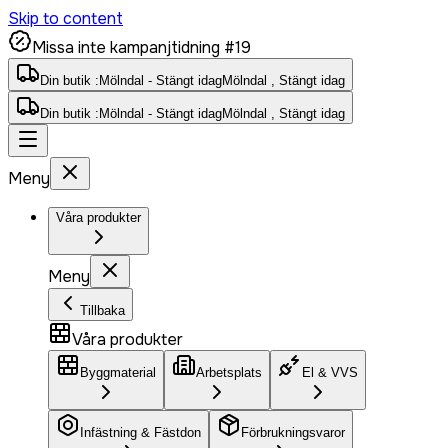
Skip to content
Missa inte kampanjtidning #19
Din butik :
Mölndal - Stängt idag
Mölndal , Stängt idag
Din butik :
Mölndal - Stängt idag
Mölndal , Stängt idag
Meny
Våra produkter
Meny
Tillbaka
Våra produkter
Byggmaterial
Arbetsplats
El & VVS
Infästning & Fästdon
Förbrukningsvaror