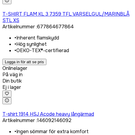
Logga in för att köpa
T-SHIRT FLAM KL 3 7359 TFL VARSELGUL/MARINBLÅ
STL XS
Artikelnummer
:
677864
677864
•
Inherent flamskydd
•
Hög synlighet
•
OEKO-TEX®-certifierad
Logga in för att se pris
Onlinelager
På väg in
Din butik
Ej i lager
Logga in för att köpa
T-shirt 1914 HSJ Acode heavy långärmad
Artikelnummer
:
146092
146092
•
Ingen sömmar för extra komfort