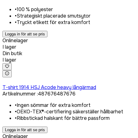
•
100 % polyester
•
Strategiskt placerade smutsytor
•
Tryckt etikett för extra komfort
Logga in för att se pris
Onlinelager
I lager
Din butik
I lager
Logga in för att köpa
T-shirt 1914 HSJ Acode heavy långärmad
Artikelnummer
:
487676
487676
•
Ingen sömmar för extra komfort
•
OEKO-TEX®-certifiering säkerställer hållbarhet
•
Ribbstickad halskant för bättre passform
Logga in för att se pris
Onlinelager