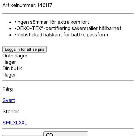
Artikelnummer
:
146117
•
Ingen sömmar för extra komfort
•
OEKO-TEX®-certifiering säkerställer hållbarhet
•
Ribbstickad halskant för bättre passform
Logga in för att se pris
Onlinelager
I lager
Din butik
I lager
Färg
Svart
Storlek
S
M
L
XL
XXL