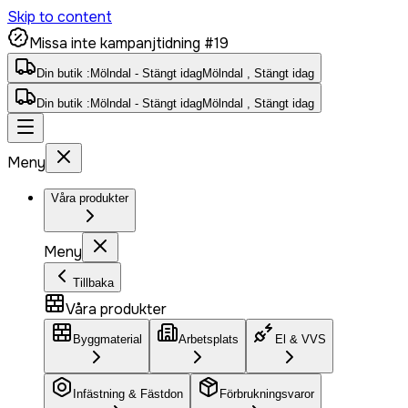
Skip to content
Missa inte kampanjtidning #19
Din butik :
Mölndal - Stängt idag
Mölndal , Stängt idag
Din butik :
Mölndal - Stängt idag
Mölndal , Stängt idag
Meny
Våra produkter
Meny
Tillbaka
Våra produkter
Byggmaterial
Arbetsplats
El & VVS
Infästning & Fästdon
Förbrukningsvaror