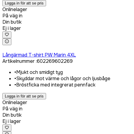
Logga in för att se pris
Onlinelager
På väg in
Din butik
Ej i lager
Logga in för att köpa
Långärmad T-shirt PW Marin 4XL
Artikelnummer
:
602269
602269
•
Mjukt och smidigt tyg
•
Skyddar mot värme och lågor och ljusbåge
•
Bröstficka med integrerat pennfack
Logga in för att se pris
Onlinelager
På väg in
Din butik
Ej i lager