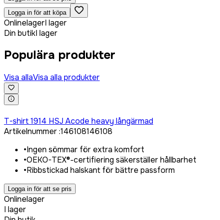
Logga in för att köpa
Onlinelager
I lager
Din butik
I lager
Populära produkter
Visa alla
Visa alla produkter
Logga in för att köpa
T-shirt 1914 HSJ Acode heavy långärmad
Artikelnummer
:
146108
146108
•
Ingen sömmar för extra komfort
•
OEKO-TEX®-certifiering säkerställer hållbarhet
•
Ribbstickad halskant för bättre passform
Logga in för att se pris
Onlinelager
I lager
Din butik