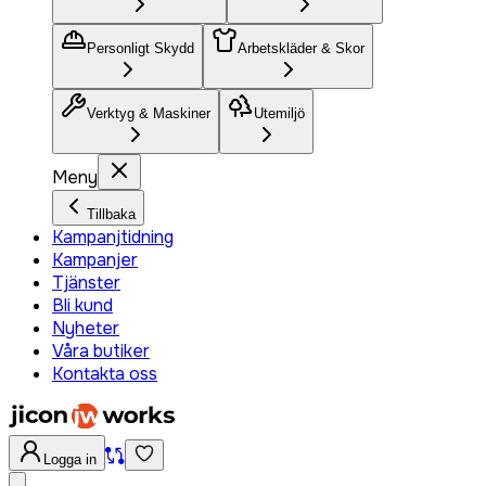
Personligt Skydd
Arbetskläder & Skor
Verktyg & Maskiner
Utemiljö
Meny
Tillbaka
Kampanjtidning
Kampanjer
Tjänster
Bli kund
Nyheter
Våra butiker
Kontakta oss
Logga in