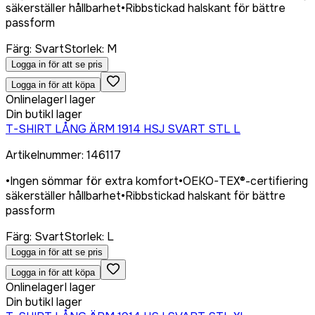
säkerställer hållbarhet
•
Ribbstickad halskant för bättre
passform
Färg
:
Svart
Storlek
:
M
Logga in för att se pris
Logga in för att köpa
Onlinelager
I lager
Din butik
I lager
T-SHIRT LÅNG ÄRM 1914 HSJ SVART STL L
Artikelnummer
:
146117
•
Ingen sömmar för extra komfort
•
OEKO-TEX®-certifiering
säkerställer hållbarhet
•
Ribbstickad halskant för bättre
passform
Färg
:
Svart
Storlek
:
L
Logga in för att se pris
Logga in för att köpa
Onlinelager
I lager
Din butik
I lager