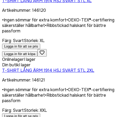
T-SHIRT LÅNG ÄRM 1914 HSJ SVART STL XL
Artikelnummer
:
146120
•
Ingen sömmar för extra komfort
•
OEKO-TEX®-certifiering
säkerställer hållbarhet
•
Ribbstickad halskant för bättre
passform
Färg
:
Svart
Storlek
:
XL
Logga in för att se pris
Logga in för att köpa
Onlinelager
I lager
Din butik
I lager
T-SHIRT LÅNG ÄRM 1914 HSJ SVART STL 2XL
Artikelnummer
:
146121
•
Ingen sömmar för extra komfort
•
OEKO-TEX®-certifiering
säkerställer hållbarhet
•
Ribbstickad halskant för bättre
passform
Färg
:
Svart
Storlek
:
XXL
Logga in för att se pris