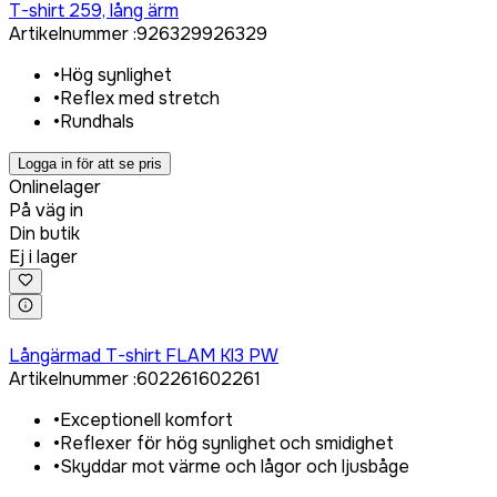
T-shirt 259, lång ärm
Artikelnummer
:
926329
926329
•
Hög synlighet
•
Reflex med stretch
•
Rundhals
Logga in för att se pris
Onlinelager
På väg in
Din butik
Ej i lager
Logga in för att köpa
Långärmad T-shirt FLAM Kl3 PW
Artikelnummer
:
602261
602261
•
Exceptionell komfort
•
Reflexer för hög synlighet och smidighet
•
Skyddar mot värme och lågor och ljusbåge