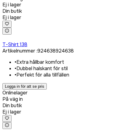
Ej i lager
Din butik
Ej i lager
Logga in för att köpa
T-Shirt 138
Artikelnummer
:
924638
924638
•
Extra hållbar komfort
•
Dubbel halskant för stil
•
Perfekt för alla tillfällen
Logga in för att se pris
Onlinelager
På väg in
Din butik
Ej i lager
Logga in för att köpa