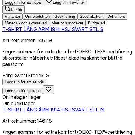
Logga in för att köpa
Lägg till i Favoriter
Jämför
Varianter
Om produkten
Beskrivning
Specifikation
Dokument
Material- och skötselråd
Matt och storlekar
Bildgalleri
T-SHIRT LÅNG ÄRM 1914 HSJ SVART STL S
Artikelnummer
:
146119
•
Ingen sömmar för extra komfort
•
OEKO-TEX®-certifiering
säkerställer hållbarhet
•
Ribbstickad halskant för bättre
passform
Färg
:
Svart
Storlek
:
S
Logga in för att se pris
Logga in för att köpa
Onlinelager
I lager
Din butik
I lager
T-SHIRT LÅNG ÄRM 1914 HSJ SVART STL M
Artikelnummer
:
146118
•
Ingen sömmar för extra komfort
•
OEKO-TEX®-certifiering