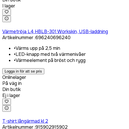
I lager
Logga in för att köpa
Värmetröja L4 HBLB-301 Workskin, USB-laddning
Artikelnummer
:
696240
696240
•
Värms upp på 2,5 min
•
LED-knapp med två värmenivåer
•
Värmeelement på bröst och rygg
Logga in för att se pris
Onlinelager
På väg in
Din butik
Ej i lager
Logga in för att köpa
T-shirt långärmad kl 2
Artikelnummer
:
915902
915902