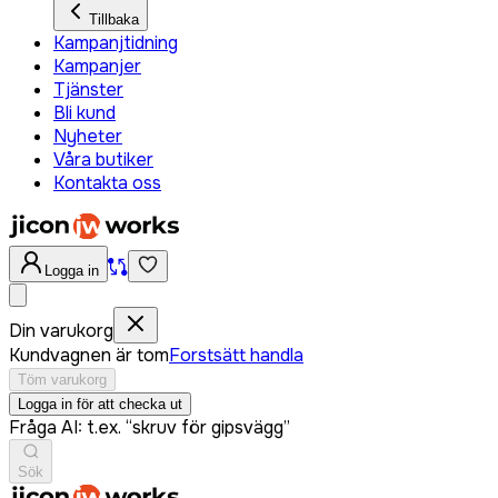
Tillbaka
Kampanjtidning
Kampanjer
Tjänster
Bli kund
Nyheter
Våra butiker
Kontakta oss
Logga in
Din varukorg
Kundvagnen är tom
Forstsätt handla
Töm varukorg
Logga in för att checka ut
Fråga AI: t.ex. “skruv för gipsvägg”
Sök