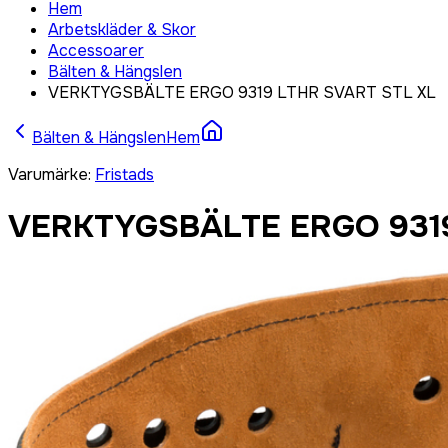
Hem
Arbetskläder & Skor
Accessoarer
Bälten & Hängslen
VERKTYGSBÄLTE ERGO 9319 LTHR SVART STL XL
Bälten & Hängslen
Hem
Varumärke
:
Fristads
VERKTYGSBÄLTE ERGO 931