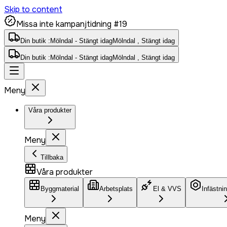
Skip to content
Missa inte kampanjtidning #19
Din butik :
Mölndal - Stängt idag
Mölndal , Stängt idag
Din butik :
Mölndal - Stängt idag
Mölndal , Stängt idag
Meny
Våra produkter
Meny
Tillbaka
Våra produkter
Byggmaterial
Arbetsplats
El & VVS
Infästni
Meny