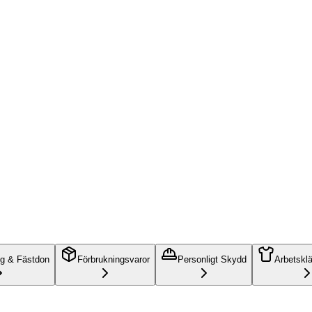
ng & Fästdon
Förbrukningsvaror
Personligt Skydd
Arbetskl