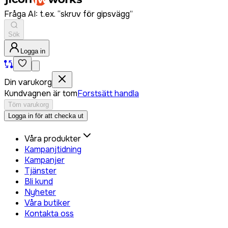
Fråga AI: t.ex. “skruv för gipsvägg”
Sök
Logga in
Din varukorg
Kundvagnen är tom
Forstsätt handla
Töm varukorg
Logga in för att checka ut
Våra produkter
Kampanjtidning
Kampanjer
Tjänster
Bli kund
Nyheter
Våra butiker
Kontakta oss