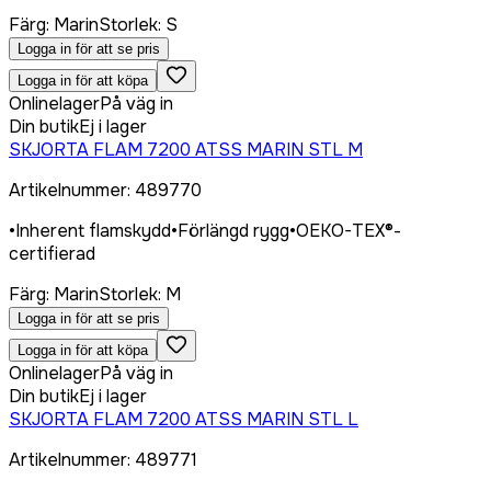
Färg
:
Marin
Storlek
:
S
Logga in för att se pris
Logga in för att köpa
Onlinelager
På väg in
Din butik
Ej i lager
SKJORTA FLAM 7200 ATSS MARIN STL M
Artikelnummer
:
489770
•
Inherent flamskydd
•
Förlängd rygg
•
OEKO-TEX®-
certifierad
Färg
:
Marin
Storlek
:
M
Logga in för att se pris
Logga in för att köpa
Onlinelager
På väg in
Din butik
Ej i lager
SKJORTA FLAM 7200 ATSS MARIN STL L
Artikelnummer
:
489771