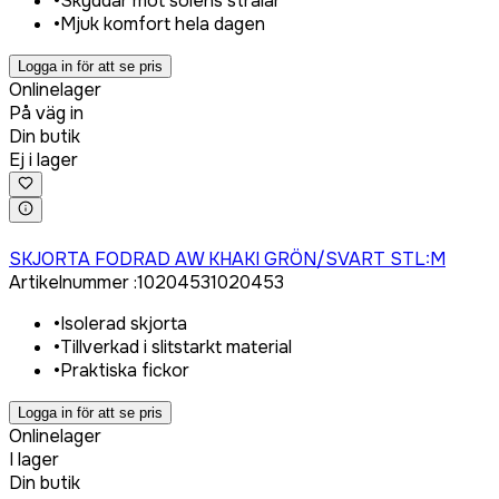
•
Skyddar mot solens strålar
•
Mjuk komfort hela dagen
Logga in för att se pris
Onlinelager
På väg in
Din butik
Ej i lager
Logga in för att köpa
SKJORTA FODRAD AW KHAKI GRÖN/SVART STL:M
Artikelnummer
:
1020453
1020453
•
Isolerad skjorta
•
Tillverkad i slitstarkt material
•
Praktiska fickor
Logga in för att se pris
Onlinelager
I lager
Din butik