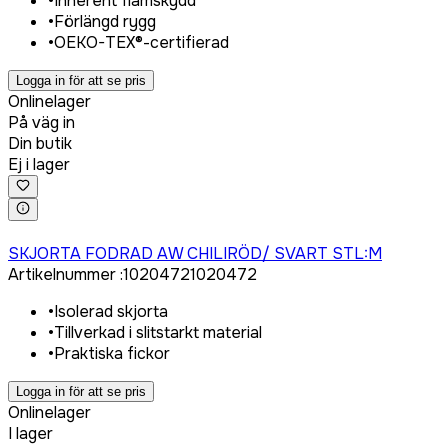
•
Inherent flamskydd
•
Förlängd rygg
•
OEKO-TEX®-certifierad
Logga in för att se pris
Onlinelager
På väg in
Din butik
Ej i lager
Logga in för att köpa
SKJORTA FODRAD AW CHILIRÖD/ SVART STL:M
Artikelnummer
:
1020472
1020472
•
Isolerad skjorta
•
Tillverkad i slitstarkt material
•
Praktiska fickor
Logga in för att se pris
Onlinelager
I lager