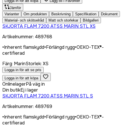
Logga in för att köpa
Lägg till i Favoriter
Jämför
Varianter
Om produkten
Beskrivning
Specifikation
Dokument
Material- och skötselråd
Matt och storlekar
Bildgalleri
SKJORTA FLAM 7200 ATSS MARIN STL XS
Artikelnummer
:
489768
•
Inherent flamskydd
•
Förlängd rygg
•
OEKO-TEX®-
certifierad
Färg
:
Marin
Storlek
:
XS
Logga in för att se pris
Logga in för att köpa
Onlinelager
På väg in
Din butik
Ej i lager
SKJORTA FLAM 7200 ATSS MARIN STL S
Artikelnummer
:
489769
•
Inherent flamskydd
•
Förlängd rygg
•
OEKO-TEX®-
certifierad