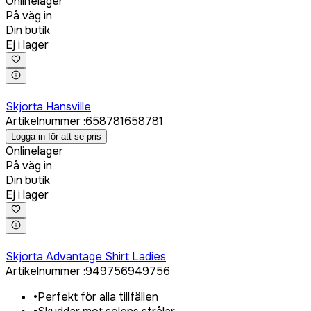
Onlinelager
På väg in
Din butik
Ej i lager
Logga in för att köpa
Skjorta Hansville
Artikelnummer
:
658781
658781
Logga in för att se pris
Onlinelager
På väg in
Din butik
Ej i lager
Logga in för att köpa
Skjorta Advantage Shirt Ladies
Artikelnummer
:
949756
949756
•
Perfekt för alla tillfällen