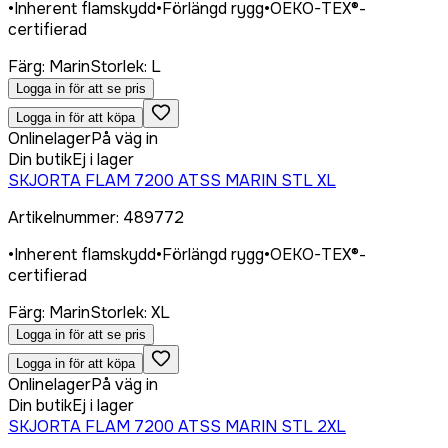
•
Inherent flamskydd
•
Förlängd rygg
•
OEKO-TEX®-
certifierad
Färg
:
Marin
Storlek
:
L
Logga in för att se pris
Logga in för att köpa
Onlinelager
På väg in
Din butik
Ej i lager
SKJORTA FLAM 7200 ATSS MARIN STL XL
Artikelnummer
:
489772
•
Inherent flamskydd
•
Förlängd rygg
•
OEKO-TEX®-
certifierad
Färg
:
Marin
Storlek
:
XL
Logga in för att se pris
Logga in för att köpa
Onlinelager
På väg in
Din butik
Ej i lager
SKJORTA FLAM 7200 ATSS MARIN STL 2XL