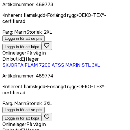
Artikelnummer
:
489773
•
Inherent flamskydd
•
Förlängd rygg
•
OEKO-TEX®-
certifierad
Färg
:
Marin
Storlek
:
2XL
Logga in för att se pris
Logga in för att köpa
Onlinelager
På väg in
Din butik
Ej i lager
SKJORTA FLAM 7200 ATSS MARIN STL 3XL
Artikelnummer
:
489774
•
Inherent flamskydd
•
Förlängd rygg
•
OEKO-TEX®-
certifierad
Färg
:
Marin
Storlek
:
3XL
Logga in för att se pris
Logga in för att köpa
Onlinelager
På väg in