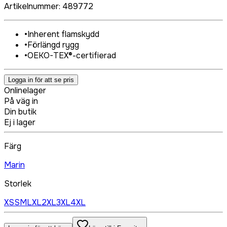
Artikelnummer
:
489772
•
Inherent flamskydd
•
Förlängd rygg
•
OEKO-TEX®-certifierad
Logga in för att se pris
Onlinelager
På väg in
Din butik
Ej i lager
Färg
Marin
Storlek
XS
S
M
L
XL
2XL
3XL
4XL