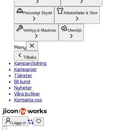
Personligt Skydd
Arbetskläder & Skor
Verktyg & Maskiner
Utemiljö
Meny
Tillbaka
Kampanjtidning
Kampanjer
Tjänster
Bli kund
Nyheter
Våra butiker
Kontakta oss
Logga in