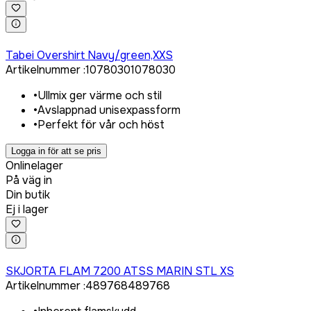
Logga in för att köpa
Tabei Overshirt Navy/green,XXS
Artikelnummer
:
1078030
1078030
•
Ullmix ger värme och stil
•
Avslappnad unisexpassform
•
Perfekt för vår och höst
Logga in för att se pris
Onlinelager
På väg in
Din butik
Ej i lager
Logga in för att köpa
SKJORTA FLAM 7200 ATSS MARIN STL XS
Artikelnummer
:
489768
489768