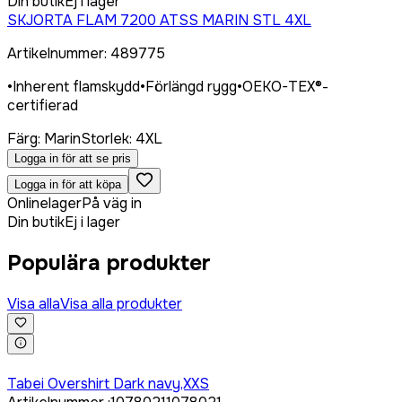
Din butik
Ej i lager
SKJORTA FLAM 7200 ATSS MARIN STL 4XL
Artikelnummer
:
489775
•
Inherent flamskydd
•
Förlängd rygg
•
OEKO-TEX®-
certifierad
Färg
:
Marin
Storlek
:
4XL
Logga in för att se pris
Logga in för att köpa
Onlinelager
På väg in
Din butik
Ej i lager
Populära produkter
Visa alla
Visa alla produkter
Logga in för att köpa
Tabei Overshirt Dark navy,XXS