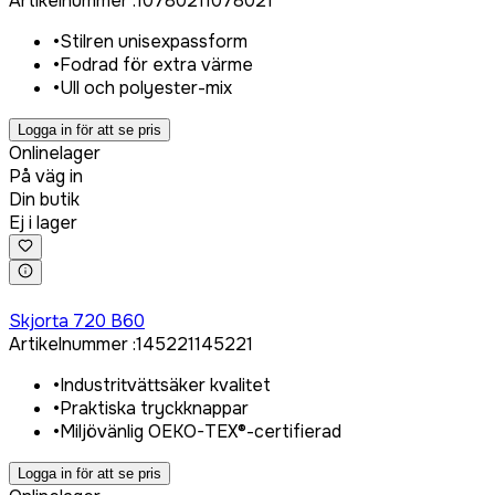
Artikelnummer
:
1078021
1078021
•
Stilren unisexpassform
•
Fodrad för extra värme
•
Ull och polyester-mix
Logga in för att se pris
Onlinelager
På väg in
Din butik
Ej i lager
Logga in för att köpa
Skjorta 720 B60
Artikelnummer
:
145221
145221
•
Industritvättsäker kvalitet
•
Praktiska tryckknappar
•
Miljövänlig OEKO-TEX®-certifierad
Logga in för att se pris