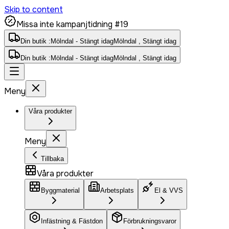
Skip to content
Missa inte kampanjtidning #19
Din butik :
Mölndal - Stängt idag
Mölndal , Stängt idag
Din butik :
Mölndal - Stängt idag
Mölndal , Stängt idag
Meny
Våra produkter
Meny
Tillbaka
Våra produkter
Byggmaterial
Arbetsplats
El & VVS
Infästning & Fästdon
Förbrukningsvaror