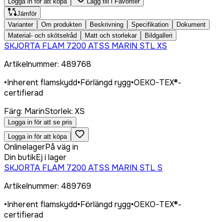
Logga in för att köpa
Lägg till i Favoriter
Jämför
Varianter
Om produkten
Beskrivning
Specifikation
Dokument
Material- och skötselråd
Matt och storlekar
Bildgalleri
SKJORTA FLAM 7200 ATSS MARIN STL XS
Artikelnummer
:
489768
•
Inherent flamskydd
•
Förlängd rygg
•
OEKO-TEX®-
certifierad
Färg
:
Marin
Storlek
:
XS
Logga in för att se pris
Logga in för att köpa
Onlinelager
På väg in
Din butik
Ej i lager
SKJORTA FLAM 7200 ATSS MARIN STL S
Artikelnummer
:
489769
•
Inherent flamskydd
•
Förlängd rygg
•
OEKO-TEX®-
certifierad