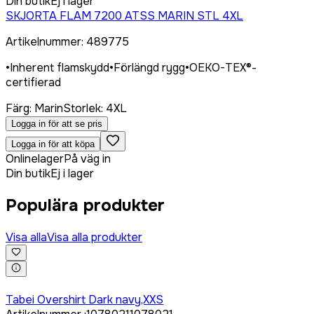
Din butik
Ej i lager
SKJORTA FLAM 7200 ATSS MARIN STL 4XL
Artikelnummer
:
489775
•
Inherent flamskydd
•
Förlängd rygg
•
OEKO-TEX®-
certifierad
Färg
:
Marin
Storlek
:
4XL
Logga in för att se pris
Logga in för att köpa
Onlinelager
På väg in
Din butik
Ej i lager
Populära produkter
Visa alla
Visa alla produkter
Logga in för att köpa
Tabei Overshirt Dark navy,XXS