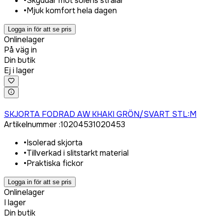
•
Skyddar mot solens strålar
•
Mjuk komfort hela dagen
Logga in för att se pris
Onlinelager
På väg in
Din butik
Ej i lager
Logga in för att köpa
SKJORTA FODRAD AW KHAKI GRÖN/SVART STL:M
Artikelnummer
:
1020453
1020453
•
Isolerad skjorta
•
Tillverkad i slitstarkt material
•
Praktiska fickor
Logga in för att se pris
Onlinelager
I lager
Din butik