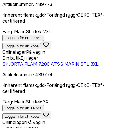
Artikelnummer
:
489773
•
Inherent flamskydd
•
Förlängd rygg
•
OEKO-TEX®-
certifierad
Färg
:
Marin
Storlek
:
2XL
Logga in för att se pris
Logga in för att köpa
Onlinelager
På väg in
Din butik
Ej i lager
SKJORTA FLAM 7200 ATSS MARIN STL 3XL
Artikelnummer
:
489774
•
Inherent flamskydd
•
Förlängd rygg
•
OEKO-TEX®-
certifierad
Färg
:
Marin
Storlek
:
3XL
Logga in för att se pris
Logga in för att köpa
Onlinelager
På väg in