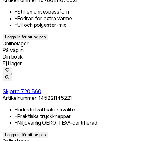
Artikelnummer
:
1078021
1078021
•
Stilren unisexpassform
•
Fodrad för extra värme
•
Ull och polyester-mix
Logga in för att se pris
Onlinelager
På väg in
Din butik
Ej i lager
Logga in för att köpa
Skjorta 720 B60
Artikelnummer
:
145221
145221
•
Industritvättsäker kvalitet
•
Praktiska tryckknappar
•
Miljövänlig OEKO-TEX®-certifierad
Logga in för att se pris