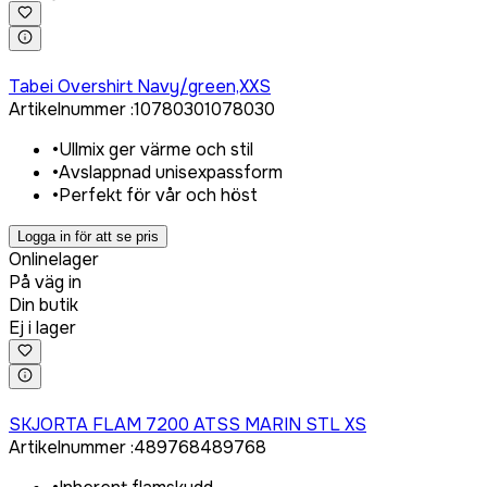
Logga in för att köpa
Tabei Overshirt Navy/green,XXS
Artikelnummer
:
1078030
1078030
•
Ullmix ger värme och stil
•
Avslappnad unisexpassform
•
Perfekt för vår och höst
Logga in för att se pris
Onlinelager
På väg in
Din butik
Ej i lager
Logga in för att köpa
SKJORTA FLAM 7200 ATSS MARIN STL XS
Artikelnummer
:
489768
489768