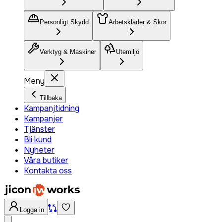
Personligt Skydd
Arbetskläder & Skor
Verktyg & Maskiner
Utemiljö
Meny
Tillbaka
Kampanjtidning
Kampanjer
Tjänster
Bli kund
Nyheter
Våra butiker
Kontakta oss
Logga in