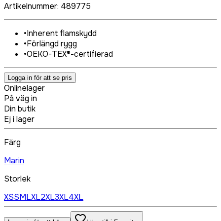
Artikelnummer
:
489775
•
Inherent flamskydd
•
Förlängd rygg
•
OEKO-TEX®-certifierad
Logga in för att se pris
Onlinelager
På väg in
Din butik
Ej i lager
Färg
Marin
Storlek
XS
S
M
L
XL
2XL
3XL
4XL