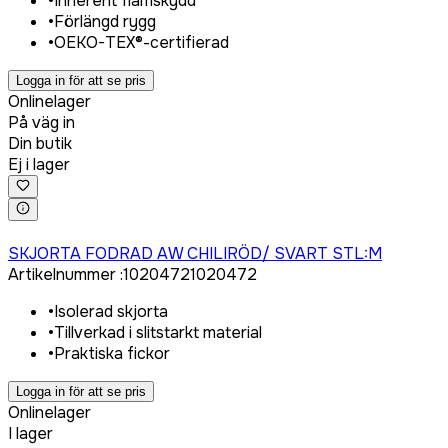
•
Inherent flamskydd
•
Förlängd rygg
•
OEKO-TEX®-certifierad
Logga in för att se pris
Onlinelager
På väg in
Din butik
Ej i lager
Logga in för att köpa
SKJORTA FODRAD AW CHILIRÖD/ SVART STL:M
Artikelnummer
:
1020472
1020472
•
Isolerad skjorta
•
Tillverkad i slitstarkt material
•
Praktiska fickor
Logga in för att se pris
Onlinelager
I lager