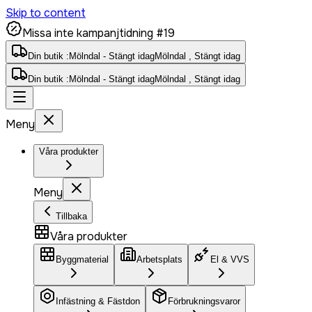
Skip to content
Missa inte kampanjtidning #19
Din butik :
Mölndal - Stängt idag
Mölndal , Stängt idag
Din butik :
Mölndal - Stängt idag
Mölndal , Stängt idag
Meny
Våra produkter
Meny
Tillbaka
Våra produkter
Byggmaterial
Arbetsplats
El & VVS
Infästning & Fästdon
Förbrukningsvaror