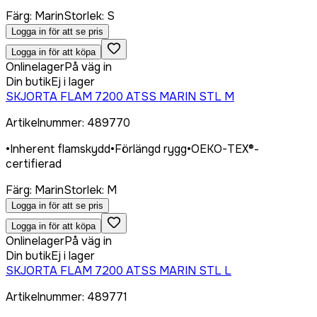
Färg
:
Marin
Storlek
:
S
Logga in för att se pris
Logga in för att köpa
Onlinelager
På väg in
Din butik
Ej i lager
SKJORTA FLAM 7200 ATSS MARIN STL M
Artikelnummer
:
489770
•
Inherent flamskydd
•
Förlängd rygg
•
OEKO-TEX®-
certifierad
Färg
:
Marin
Storlek
:
M
Logga in för att se pris
Logga in för att köpa
Onlinelager
På väg in
Din butik
Ej i lager
SKJORTA FLAM 7200 ATSS MARIN STL L
Artikelnummer
:
489771