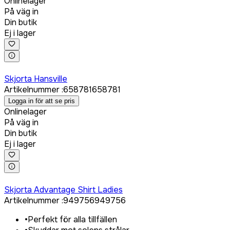
Onlinelager
På väg in
Din butik
Ej i lager
Logga in för att köpa
Skjorta Hansville
Artikelnummer
:
658781
658781
Logga in för att se pris
Onlinelager
På väg in
Din butik
Ej i lager
Logga in för att köpa
Skjorta Advantage Shirt Ladies
Artikelnummer
:
949756
949756
•
Perfekt för alla tillfällen