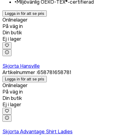
•
Miljövänlig OEKO-TEX®-certifierad
Logga in för att se pris
Onlinelager
På väg in
Din butik
Ej i lager
Logga in för att köpa
Skjorta Hansville
Artikelnummer
:
658781
658781
Logga in för att se pris
Onlinelager
På väg in
Din butik
Ej i lager
Logga in för att köpa
Skjorta Advantage Shirt Ladies