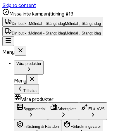
Skip to content
Missa inte kampanjtidning #19
Din butik :
Mölndal - Stängt idag
Mölndal , Stängt idag
Din butik :
Mölndal - Stängt idag
Mölndal , Stängt idag
Meny
Våra produkter
Meny
Tillbaka
Våra produkter
Byggmaterial
Arbetsplats
El & VVS
Infästning & Fästdon
Förbrukningsvaror