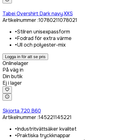
Logga in för att köpa
Tabei Overshirt Dark navy,XXS
Artikelnummer
:
1078021
1078021
•
Stilren unisexpassform
•
Fodrad för extra värme
•
Ull och polyester-mix
Logga in för att se pris
Onlinelager
På väg in
Din butik
Ej i lager
Logga in för att köpa
Skjorta 720 B60
Artikelnummer
:
145221
145221
•
Industritvättsäker kvalitet
•
Praktiska tryckknappar