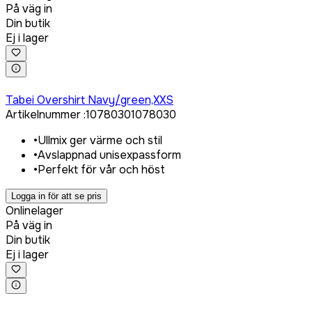
På väg in
Din butik
Ej i lager
Logga in för att köpa
Tabei Overshirt Navy/green,XXS
Artikelnummer
:
1078030
1078030
•
Ullmix ger värme och stil
•
Avslappnad unisexpassform
•
Perfekt för vår och höst
Logga in för att se pris
Onlinelager
På väg in
Din butik
Ej i lager
Logga in för att köpa