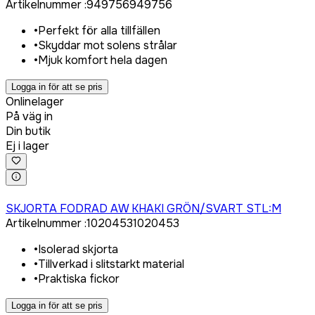
Artikelnummer
:
949756
949756
•
Perfekt för alla tillfällen
•
Skyddar mot solens strålar
•
Mjuk komfort hela dagen
Logga in för att se pris
Onlinelager
På väg in
Din butik
Ej i lager
Logga in för att köpa
SKJORTA FODRAD AW KHAKI GRÖN/SVART STL:M
Artikelnummer
:
1020453
1020453
•
Isolerad skjorta
•
Tillverkad i slitstarkt material
•
Praktiska fickor
Logga in för att se pris