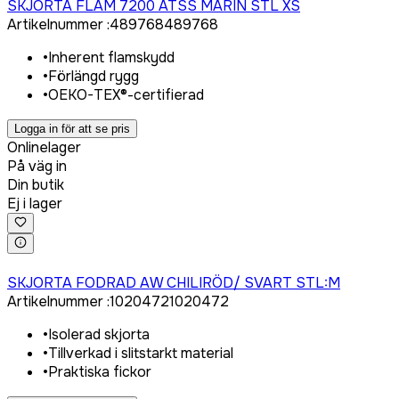
SKJORTA FLAM 7200 ATSS MARIN STL XS
Artikelnummer
:
489768
489768
•
Inherent flamskydd
•
Förlängd rygg
•
OEKO-TEX®-certifierad
Logga in för att se pris
Onlinelager
På väg in
Din butik
Ej i lager
Logga in för att köpa
SKJORTA FODRAD AW CHILIRÖD/ SVART STL:M
Artikelnummer
:
1020472
1020472
•
Isolerad skjorta
•
Tillverkad i slitstarkt material
•
Praktiska fickor