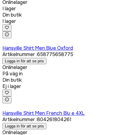
Onlinelager
I lager
Din butik
I lager
Logga in för att köpa
Hansville Shirt Men Blue Oxford
Artikelnummer
:
658775
658775
Logga in för att se pris
Onlinelager
På väg in
Din butik
Ej i lager
Logga in för att köpa
Hansville Shirt Men French Blu e 4XL
Artikelnummer
:
804261
804261
Logga in för att se pris
Onlinelager