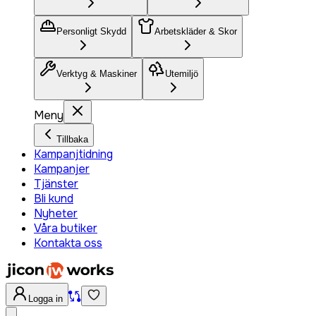
Personligt Skydd
Arbetskläder & Skor
Verktyg & Maskiner
Utemiljö
Meny
Tillbaka
Kampanjtidning
Kampanjer
Tjänster
Bli kund
Nyheter
Våra butiker
Kontakta oss
Logga in