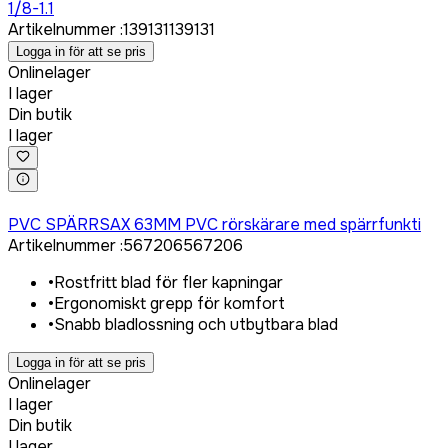
1/8-1.1
Artikelnummer
:
139131
139131
Logga in för att se pris
Onlinelager
I lager
Din butik
I lager
Logga in för att köpa
PVC SPÄRRSAX 63MM PVC rörskärare med spärrfunkti
Artikelnummer
:
567206
567206
•
Rostfritt blad för fler kapningar
•
Ergonomiskt grepp för komfort
•
Snabb bladlossning och utbytbara blad
Logga in för att se pris
Onlinelager
I lager
Din butik
I lager