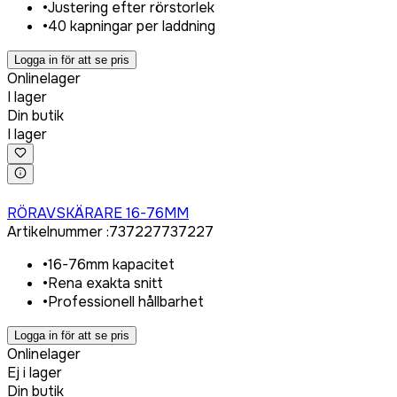
•
Justering efter rörstorlek
•
40 kapningar per laddning
Logga in för att se pris
Onlinelager
I lager
Din butik
I lager
Logga in för att köpa
RÖRAVSKÄRARE 16-76MM
Artikelnummer
:
737227
737227
•
16-76mm kapacitet
•
Rena exakta snitt
•
Professionell hållbarhet
Logga in för att se pris
Onlinelager
Ej i lager
Din butik