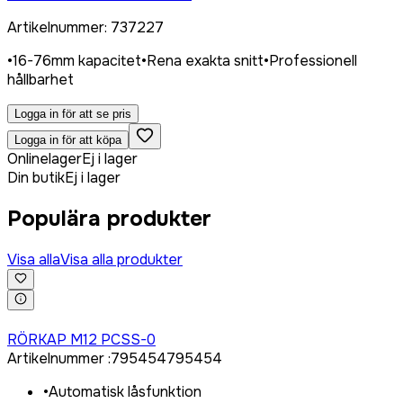
Artikelnummer
:
737227
•
16-76mm kapacitet
•
Rena exakta snitt
•
Professionell
hållbarhet
Logga in för att se pris
Logga in för att köpa
Onlinelager
Ej i lager
Din butik
Ej i lager
Populära produkter
Visa alla
Visa alla produkter
Logga in för att köpa
RÖRKAP M12 PCSS-0
Artikelnummer
:
795454
795454
•
Automatisk låsfunktion