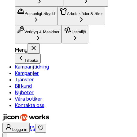
Personligt Skydd
Arbetskläder & Skor
Verktyg & Maskiner
Utemiljö
Meny
Tillbaka
Kampanjtidning
Kampanjer
Tjänster
Bli kund
Nyheter
Våra butiker
Kontakta oss
Logga in