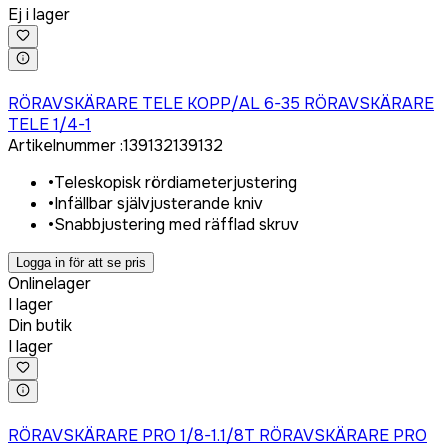
Ej i lager
Logga in för att köpa
RÖRAVSKÄRARE TELE KOPP/AL 6-35 RÖRAVSKÄRARE
TELE 1/4-1
Artikelnummer
:
139132
139132
•
Teleskopisk rördiameterjustering
•
Infällbar självjusterande kniv
•
Snabbjustering med räfflad skruv
Logga in för att se pris
Onlinelager
I lager
Din butik
I lager
Logga in för att köpa
RÖRAVSKÄRARE PRO 1/8-1.1/8T RÖRAVSKÄRARE PRO