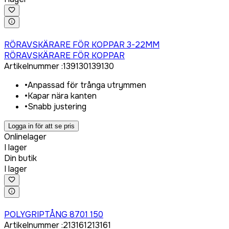
Logga in för att köpa
RÖRAVSKÄRARE FÖR KOPPAR 3-22MM
RÖRAVSKÄRARE FÖR KOPPAR
Artikelnummer
:
139130
139130
•
Anpassad för trånga utrymmen
•
Kapar nära kanten
•
Snabb justering
Logga in för att se pris
Onlinelager
I lager
Din butik
I lager
Logga in för att köpa
POLYGRIPTÅNG 8701 150
Artikelnummer
:
213161
213161