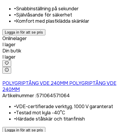
•
Snabbinställning på sekunder
•
Självlåsande för säkerhet
•
Komfort med plastklädda skänklar
Logga in för att se pris
Onlinelager
I lager
Din butik
I lager
Logga in för att köpa
POLYGRIPTÅNG VDE 240MM POLYGRIPTÅNG VDE
240MM
Artikelnummer
:
571064
571064
•
VDE-certifierade verktyg, 1000 V garanterat
•
Testad mot kyla -40°C
•
Härdade stålskär och titanfinish
Logga in för att se pris