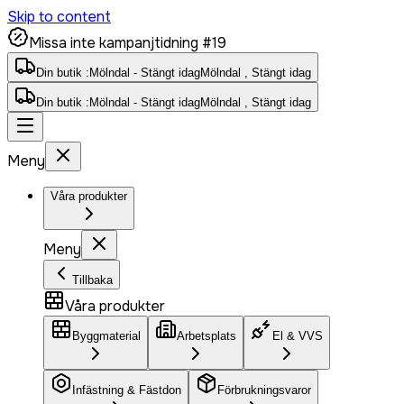
Skip to content
Missa inte kampanjtidning #19
Din butik :
Mölndal - Stängt idag
Mölndal , Stängt idag
Din butik :
Mölndal - Stängt idag
Mölndal , Stängt idag
Meny
Våra produkter
Meny
Tillbaka
Våra produkter
Byggmaterial
Arbetsplats
El & VVS
Infästning & Fästdon
Förbrukningsvaror