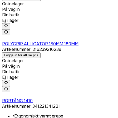
Onlinelager
På väg in
Din butik
Ej i lager
Logga in för att köpa
POLYGRIP ALLIGATOR 180MM 180MM
Artikelnummer
:
216239
216239
Logga in för att se pris
Onlinelager
På väg in
Din butik
Ej i lager
Logga in för att köpa
RÖRTÅNG 1410
Artikelnummer
:
341221
341221
•
Ergonomiskt varmt grepp