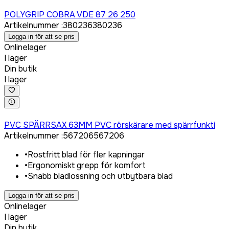
Logga in för att köpa
POLYGRIP COBRA VDE 87 26 250
Artikelnummer
:
380236
380236
Logga in för att se pris
Onlinelager
I lager
Din butik
I lager
Logga in för att köpa
PVC SPÄRRSAX 63MM PVC rörskärare med spärrfunkti
Artikelnummer
:
567206
567206
•
Rostfritt blad för fler kapningar
•
Ergonomiskt grepp för komfort
•
Snabb bladlossning och utbytbara blad
Logga in för att se pris
Onlinelager
I lager
Din butik