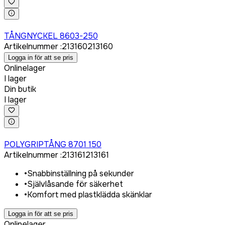
Logga in för att köpa
TÅNGNYCKEL 8603-250
Artikelnummer
:
213160
213160
Logga in för att se pris
Onlinelager
I lager
Din butik
I lager
Logga in för att köpa
POLYGRIPTÅNG 8701 150
Artikelnummer
:
213161
213161
•
Snabbinställning på sekunder
•
Självlåsande för säkerhet
•
Komfort med plastklädda skänklar
Logga in för att se pris
Onlinelager