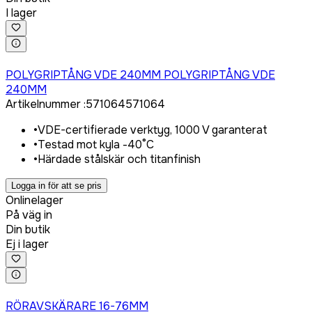
I lager
Logga in för att köpa
POLYGRIPTÅNG VDE 240MM POLYGRIPTÅNG VDE
240MM
Artikelnummer
:
571064
571064
•
VDE-certifierade verktyg, 1000 V garanterat
•
Testad mot kyla -40°C
•
Härdade stålskär och titanfinish
Logga in för att se pris
Onlinelager
På väg in
Din butik
Ej i lager
Logga in för att köpa
RÖRAVSKÄRARE 16-76MM