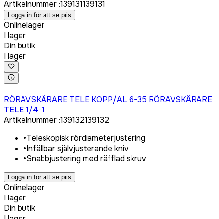
Artikelnummer
:
139131
139131
Logga in för att se pris
Onlinelager
I lager
Din butik
I lager
Logga in för att köpa
RÖRAVSKÄRARE TELE KOPP/AL 6-35 RÖRAVSKÄRARE
TELE 1/4-1
Artikelnummer
:
139132
139132
•
Teleskopisk rördiameterjustering
•
Infällbar självjusterande kniv
•
Snabbjustering med räfflad skruv
Logga in för att se pris
Onlinelager
I lager
Din butik
I lager