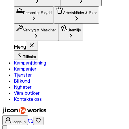
Personligt Skydd
Arbetskläder & Skor
Verktyg & Maskiner
Utemiljö
Meny
Tillbaka
Kampanjtidning
Kampanjer
Tjänster
Bli kund
Nyheter
Våra butiker
Kontakta oss
Logga in