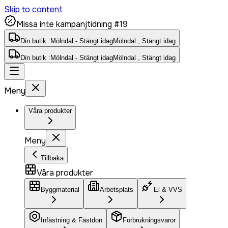
Skip to content
Missa inte kampanjtidning #19
Din butik :
Mölndal - Stängt idag
Mölndal , Stängt idag
Din butik :
Mölndal - Stängt idag
Mölndal , Stängt idag
Meny
Våra produkter
Meny
Tillbaka
Våra produkter
Byggmaterial
Arbetsplats
El & VVS
Infästning & Fästdon
Förbrukningsvaror