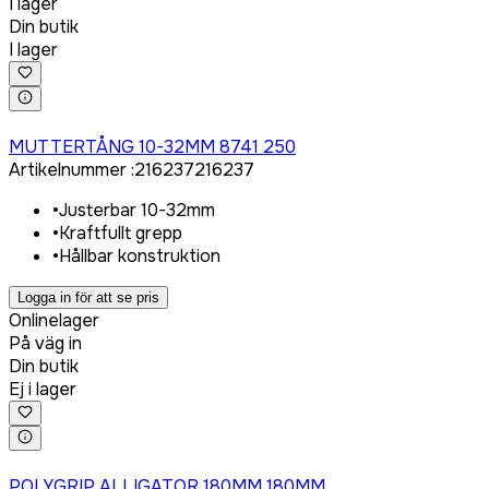
I lager
Din butik
I lager
Logga in för att köpa
MUTTERTÅNG 10-32MM 8741 250
Artikelnummer
:
216237
216237
•
Justerbar 10-32mm
•
Kraftfullt grepp
•
Hållbar konstruktion
Logga in för att se pris
Onlinelager
På väg in
Din butik
Ej i lager
Logga in för att köpa
POLYGRIP ALLIGATOR 180MM 180MM