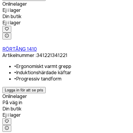
Onlinelager
Ej i lager
Din butik
Ej i lager
Logga in för att köpa
RÖRTÅNG 1410
Artikelnummer
:
341221
341221
•
Ergonomiskt varmt grepp
•
Induktionshärdade käftar
•
Progressiv tandform
Logga in för att se pris
Onlinelager
På väg in
Din butik
Ej i lager