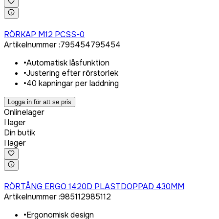
Logga in för att köpa
RÖRKAP M12 PCSS-0
Artikelnummer
:
795454
795454
•
Automatisk låsfunktion
•
Justering efter rörstorlek
•
40 kapningar per laddning
Logga in för att se pris
Onlinelager
I lager
Din butik
I lager
Logga in för att köpa
RÖRTÅNG ERGO 1420D PLASTDOPPAD 430MM
Artikelnummer
:
985112
985112
•
Ergonomisk design