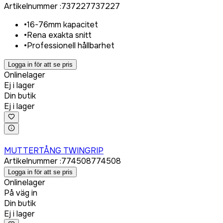
Artikelnummer
:
737227
737227
•
16-76mm kapacitet
•
Rena exakta snitt
•
Professionell hållbarhet
Logga in för att se pris
Onlinelager
Ej i lager
Din butik
Ej i lager
Logga in för att köpa
MUTTERTÅNG TWINGRIP
Artikelnummer
:
774508
774508
Logga in för att se pris
Onlinelager
På väg in
Din butik
Ej i lager