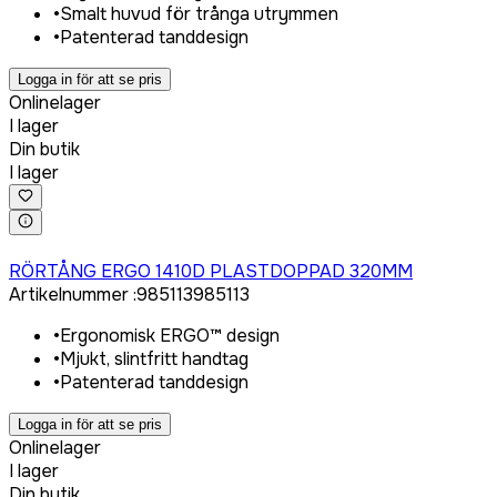
•
Smalt huvud för trånga utrymmen
•
Patenterad tanddesign
Logga in för att se pris
Onlinelager
I lager
Din butik
I lager
Logga in för att köpa
RÖRTÅNG ERGO 1410D PLASTDOPPAD 320MM
Artikelnummer
:
985113
985113
•
Ergonomisk ERGO™ design
•
Mjukt, slintfritt handtag
•
Patenterad tanddesign
Logga in för att se pris
Onlinelager
I lager
Din butik