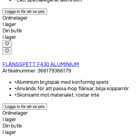
Logga in för att se pris
Onlinelager
I lager
Din butik
I lager
Logga in för att köpa
FLÄNSSPETT F430 ALUMINIUM
Artikelnummer
:
366179
366179
•
Aluminium brytspak med konformig spets
•
Används för att passa ihop flänsar, böja kopparrör
•
Skonsamt mot materialet, rostar inte
Logga in för att se pris
Onlinelager
I lager
Din butik
I lager