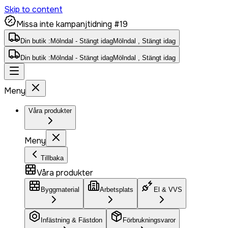
Skip to content
Missa inte kampanjtidning #19
Din butik :
Mölndal - Stängt idag
Mölndal , Stängt idag
Din butik :
Mölndal - Stängt idag
Mölndal , Stängt idag
Meny
Våra produkter
Meny
Tillbaka
Våra produkter
Byggmaterial
Arbetsplats
El & VVS
Infästning & Fästdon
Förbrukningsvaror