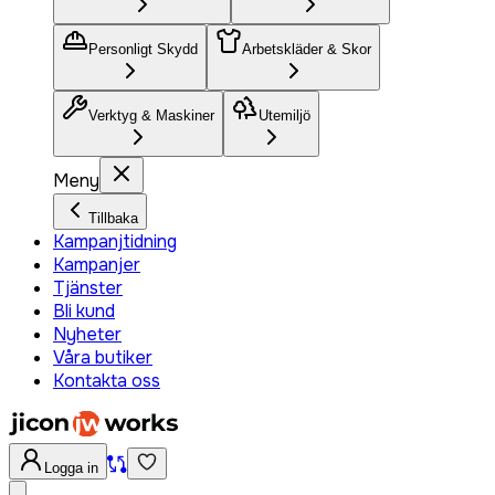
Personligt Skydd
Arbetskläder & Skor
Verktyg & Maskiner
Utemiljö
Meny
Tillbaka
Kampanjtidning
Kampanjer
Tjänster
Bli kund
Nyheter
Våra butiker
Kontakta oss
Logga in