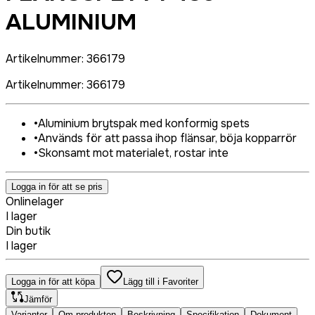
ALUMINIUM
Artikelnummer
:
366179
Artikelnummer
:
366179
•
Aluminium brytspak med konformig spets
•
Används för att passa ihop flänsar, böja kopparrör
•
Skonsamt mot materialet, rostar inte
Logga in för att se pris
Onlinelager
I lager
Din butik
I lager
Logga in för att köpa
Lägg till i Favoriter
Jämför
Varianter
Om produkten
Beskrivning
Specifikation
Dokument