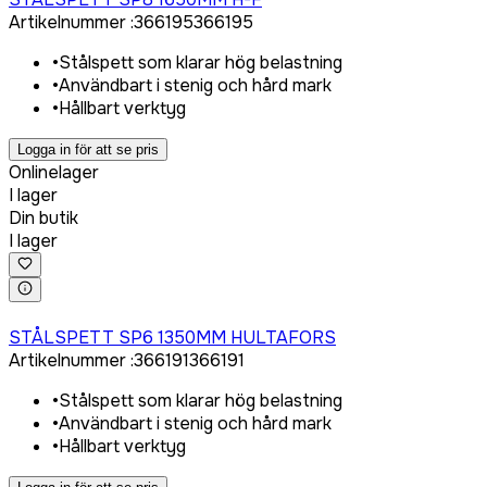
Artikelnummer
:
366195
366195
•
Stålspett som klarar hög belastning
•
Användbart i stenig och hård mark
•
Hållbart verktyg
Logga in för att se pris
Onlinelager
I lager
Din butik
I lager
Logga in för att köpa
STÅLSPETT SP6 1350MM HULTAFORS
Artikelnummer
:
366191
366191
•
Stålspett som klarar hög belastning
•
Användbart i stenig och hård mark
•
Hållbart verktyg