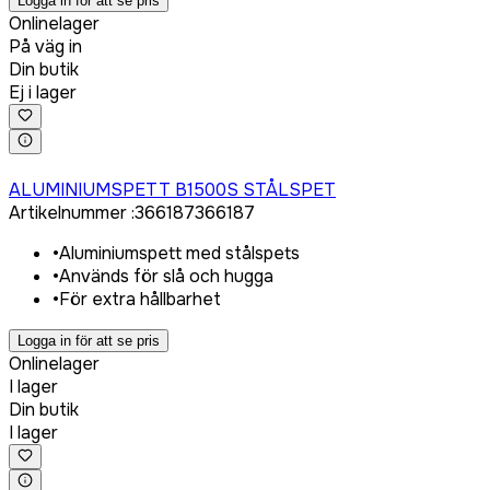
Logga in för att se pris
Onlinelager
På väg in
Din butik
Ej i lager
Logga in för att köpa
ALUMINIUMSPETT B1500S STÅLSPET
Artikelnummer
:
366187
366187
•
Aluminiumspett med stålspets
•
Används för slå och hugga
•
För extra hållbarhet
Logga in för att se pris
Onlinelager
I lager
Din butik
I lager