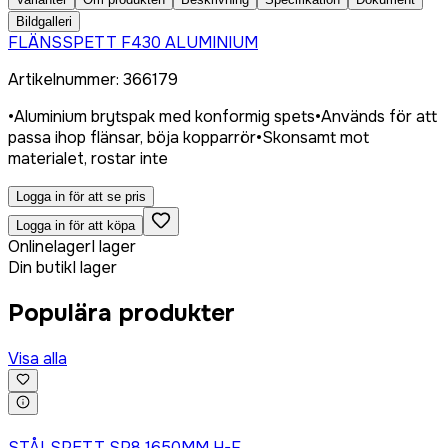
Bildgalleri
FLÄNSSPETT F430 ALUMINIUM
Artikelnummer
:
366179
•
Aluminium brytspak med konformig spets
•
Används för att
passa ihop flänsar, böja kopparrör
•
Skonsamt mot
materialet, rostar inte
Logga in för att se pris
Logga in för att köpa
Onlinelager
I lager
Din butik
I lager
Populära produkter
Visa alla
Logga in för att köpa
STÅLSPETT SP8 1650MM H-F