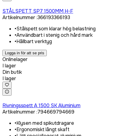
Logga in för att köpa
STÅLSPETT SP7 1500MM H-F
Artikelnummer
:
366193
366193
•
Stålspett som klarar hög belastning
•
Användbart i stenig och hård mark
•
Hållbart verktyg
Logga in för att se pris
Onlinelager
I lager
Din butik
I lager
Logga in för att köpa
Rivningsspett A 1500 SK Aluminium
Artikelnummer
:
794669
794669
•
Klysen med spikutdragare
•
Ergonomiskt långt skaft
•
Lätt speciallegerat aluminium