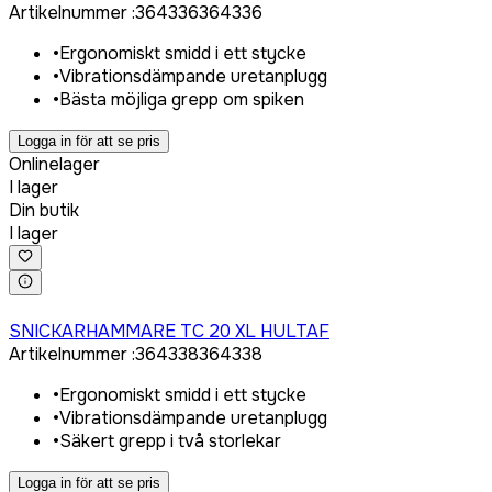
Artikelnummer
:
364336
364336
•
Ergonomiskt smidd i ett stycke
•
Vibrationsdämpande uretanplugg
•
Bästa möjliga grepp om spiken
Logga in för att se pris
Onlinelager
I lager
Din butik
I lager
Logga in för att köpa
SNICKARHAMMARE TC 20 XL HULTAF
Artikelnummer
:
364338
364338
•
Ergonomiskt smidd i ett stycke
•
Vibrationsdämpande uretanplugg
•
Säkert grepp i två storlekar
Logga in för att se pris