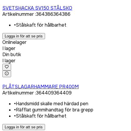
Logga in för att köpa
SVETSHACKA SV150 STÅLSKO
Artikelnummer
:
364386
364386
•
Stålskaft för hållbarhet
Logga in för att se pris
Onlinelager
I lager
Din butik
I lager
Logga in för att köpa
PLÅTSLAGARHAMMARE PR400M
Artikelnummer
:
364409
364409
•
Handsmidd skalle med härdad pen
•
Räfflat gummihandtag för bra grepp
•
Stålskaft för hållbarhet
Logga in för att se pris