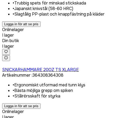
•
Trubbig spets för minskad stickskada
•
Japanskt knivstål (58-60 HRC)
•
Slagtålig PP-plast och knappfästning på kläder
Logga in för att se pris
Onlinelager
I lager
Din butik
I lager
Logga in för att köpa
SNICKARHAMMARE 20OZ TS XLARGE
Artikelnummer
:
364308
364308
•
Ergonomiskt utformad med tunn klys
•
Bästa möjliga grepp om spiken
•
Stålrörsskaft för styrka
Logga in för att se pris
Onlinelager
I lager