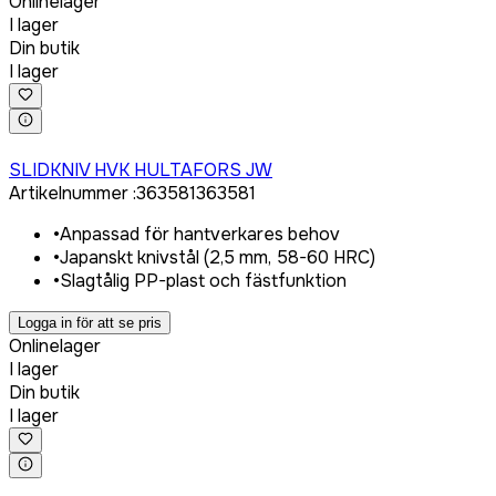
Onlinelager
I lager
Din butik
I lager
Logga in för att köpa
SLIDKNIV HVK HULTAFORS JW
Artikelnummer
:
363581
363581
•
Anpassad för hantverkares behov
•
Japanskt knivstål (2,5 mm, 58-60 HRC)
•
Slagtålig PP-plast och fästfunktion
Logga in för att se pris
Onlinelager
I lager
Din butik
I lager
Logga in för att köpa