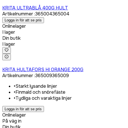
Logga in för att köpa
KRITA ULTRABLÅ 400G HULT
Artikelnummer
:
365004
365004
Logga in för att se pris
Onlinelager
I lager
Din butik
I lager
Logga in för att köpa
KRITA HULTAFORS HI ORANGE 200G
Artikelnummer
:
365009
365009
•
Starkt lysande linjer
•
Finmald och snörefäste
•
Tydliga och varaktiga linjer
Logga in för att se pris
Onlinelager
På väg in
Din butik