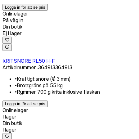
Logga in för att se pris
Onlinelager
På väg in
Din butik
Ej i lager
Logga in för att köpa
KRITSNÖRE RL50 H-F
Artikelnummer
:
364913
364913
•
Kraftigt snöre (Ø 3 mm)
•
Brottgräns på 55 kg
•
Rymmer 700 g krita inklusive flaskan
Logga in för att se pris
Onlinelager
I lager
Din butik
I lager