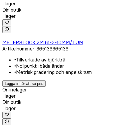
I lager
Din butik
I lager
Logga in för att köpa
METERSTOCK 2M 61-2-10MM/TUM
Artikelnummer
:
365139
365139
•
Tillverkade av björkträ
•
Nollpunkt i båda ändar
•
Metrisk gradering och engelsk tum
Logga in för att se pris
Onlinelager
I lager
Din butik
I lager
Logga in för att köpa