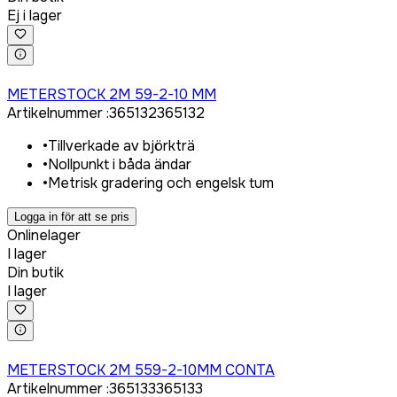
Ej i lager
Logga in för att köpa
METERSTOCK 2M 59-2-10 MM
Artikelnummer
:
365132
365132
•
Tillverkade av björkträ
•
Nollpunkt i båda ändar
•
Metrisk gradering och engelsk tum
Logga in för att se pris
Onlinelager
I lager
Din butik
I lager
Logga in för att köpa
METERSTOCK 2M 559-2-10MM CONTA
Artikelnummer
:
365133
365133