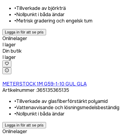
•
Tillverkade av björkträ
•
Nollpunkt i båda ändar
•
Metrisk gradering och engelsk tum
Logga in för att se pris
Onlinelager
I lager
Din butik
I lager
Logga in för att köpa
METERSTOCK 1M G59-1-10 GUL GLA
Artikelnummer
:
365135
365135
•
Tillverkade av glasfiberförstärkt polyamid
•
Vattenavvisande och lösningsmedelsbeständig
•
Nollpunkt i båda ändar
Logga in för att se pris
Onlinelager