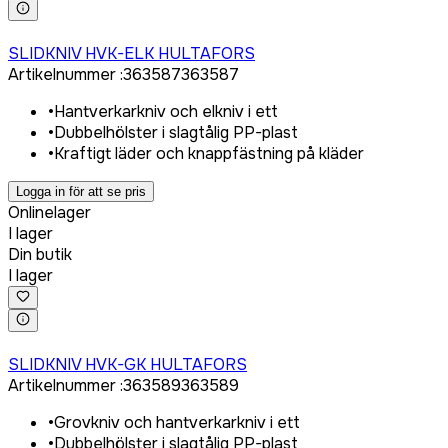
Logga in för att köpa
SLIDKNIV HVK-ELK HULTAFORS
Artikelnummer
:
363587
363587
•
Hantverkarkniv och elkniv i ett
•
Dubbelhölster i slagtålig PP-plast
•
Kraftigt läder och knappfästning på kläder
Logga in för att se pris
Onlinelager
I lager
Din butik
I lager
Logga in för att köpa
SLIDKNIV HVK-GK HULTAFORS
Artikelnummer
:
363589
363589
•
Grovkniv och hantverkarkniv i ett
•
Dubbelhölster i slagtålig PP-plast