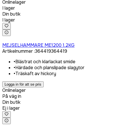
Onlinelager
I lager
Din butik
I lager
Logga in för att köpa
MEJSELHAMMARE ME1200 1.2KG
Artikelnummer
:
364419
364419
•
Blästrat och klarlackat smide
•
Härdade och planslipade slagytor
•
Träskaft av hickory
Logga in för att se pris
Onlinelager
På väg in
Din butik
Ej i lager