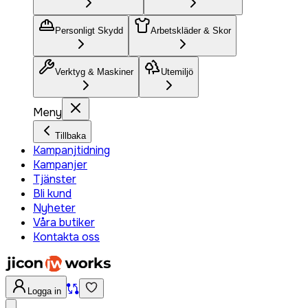
Personligt Skydd
Arbetskläder & Skor
Verktyg & Maskiner
Utemiljö
Meny
Tillbaka
Kampanjtidning
Kampanjer
Tjänster
Bli kund
Nyheter
Våra butiker
Kontakta oss
Logga in