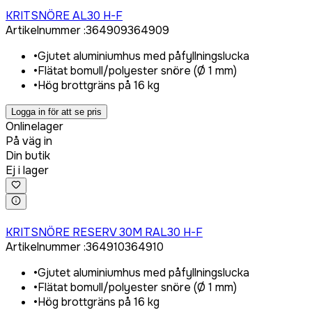
Logga in för att köpa
KRITSNÖRE AL30 H-F
Artikelnummer
:
364909
364909
•
Gjutet aluminiumhus med påfyllningslucka
•
Flätat bomull/polyester snöre (Ø 1 mm)
•
Hög brottgräns på 16 kg
Logga in för att se pris
Onlinelager
På väg in
Din butik
Ej i lager
Logga in för att köpa
KRITSNÖRE RESERV 30M RAL30 H-F
Artikelnummer
:
364910
364910
•
Gjutet aluminiumhus med påfyllningslucka
•
Flätat bomull/polyester snöre (Ø 1 mm)
•
Hög brottgräns på 16 kg