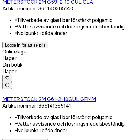
METERSTOCK 2M G59-2-10 GUL GLA
Artikelnummer
:
365140
365140
•
Tillverkade av glasfiberförstärkt polyamid
•
Vattenavvisande och lösningsmedelsbeständig
•
Nollpunkt i båda ändar
Logga in för att se pris
Onlinelager
I lager
Din butik
I lager
Logga in för att köpa
METERSTOCK 2M G61-2-10GUL GFMM
Artikelnummer
:
365141
365141
•
Tillverkade av glasfiberförstärkt polyamid
•
Vattenavvisande och lösningsmedelsbeständig
•
Nollpunkt i båda ändar