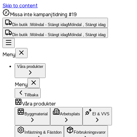
Skip to content
Missa inte kampanjtidning #19
Din butik :
Mölndal - Stängt idag
Mölndal , Stängt idag
Din butik :
Mölndal - Stängt idag
Mölndal , Stängt idag
Meny
Våra produkter
Meny
Tillbaka
Våra produkter
Byggmaterial
Arbetsplats
El & VVS
Infästning & Fästdon
Förbrukningsvaror