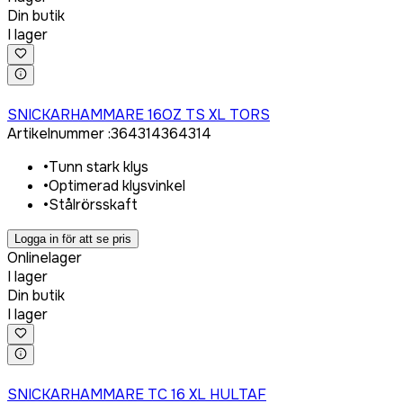
Din butik
I lager
Logga in för att köpa
SNICKARHAMMARE 16OZ TS XL TORS
Artikelnummer
:
364314
364314
•
Tunn stark klys
•
Optimerad klysvinkel
•
Stålrörsskaft
Logga in för att se pris
Onlinelager
I lager
Din butik
I lager
Logga in för att köpa
SNICKARHAMMARE TC 16 XL HULTAF