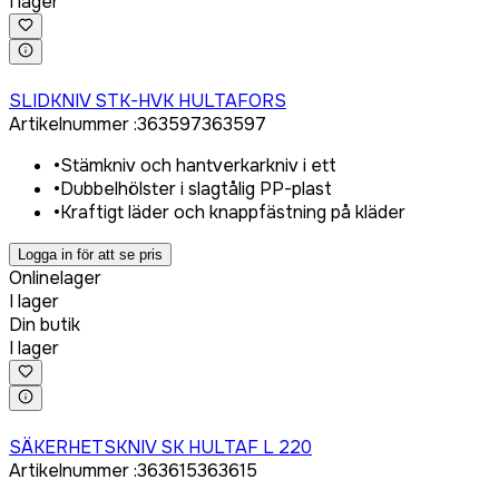
I lager
Logga in för att köpa
SLIDKNIV STK-HVK HULTAFORS
Artikelnummer
:
363597
363597
•
Stämkniv och hantverkarkniv i ett
•
Dubbelhölster i slagtålig PP-plast
•
Kraftigt läder och knappfästning på kläder
Logga in för att se pris
Onlinelager
I lager
Din butik
I lager
Logga in för att köpa
SÄKERHETSKNIV SK HULTAF L 220
Artikelnummer
:
363615
363615