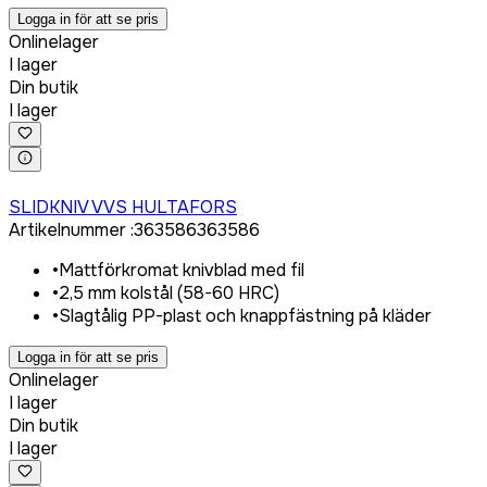
Logga in för att se pris
Onlinelager
I lager
Din butik
I lager
Logga in för att köpa
SLIDKNIV VVS HULTAFORS
Artikelnummer
:
363586
363586
•
Mattförkromat knivblad med fil
•
2,5 mm kolstål (58-60 HRC)
•
Slagtålig PP-plast och knappfästning på kläder
Logga in för att se pris
Onlinelager
I lager
Din butik
I lager