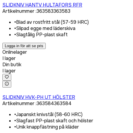
SLIDKNIV HANTV HULTAFORS RFR
Artikelnummer
:
363583
363583
•
Blad av rostfritt stål (57-59 HRC)
•
Slipad egge med läderskiva
•
Slagtålig PP-plast skaft
Logga in för att se pris
Onlinelager
I lager
Din butik
I lager
Logga in för att köpa
SLIDKNIV HVK-PH UT HÖLSTER
Artikelnummer
:
363584
363584
•
Japanskt knivstål (58-60 HRC)
•
Slagfast PP-plast skaft och hölster
•
Unik knappfästning på kläder