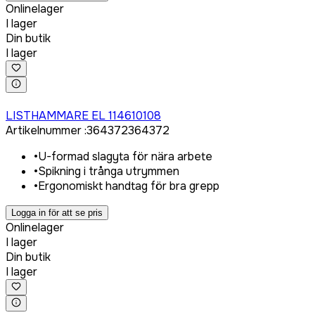
Onlinelager
I lager
Din butik
I lager
Logga in för att köpa
LISTHAMMARE EL 114610108
Artikelnummer
:
364372
364372
•
U-formad slagyta för nära arbete
•
Spikning i trånga utrymmen
•
Ergonomiskt handtag för bra grepp
Logga in för att se pris
Onlinelager
I lager
Din butik
I lager