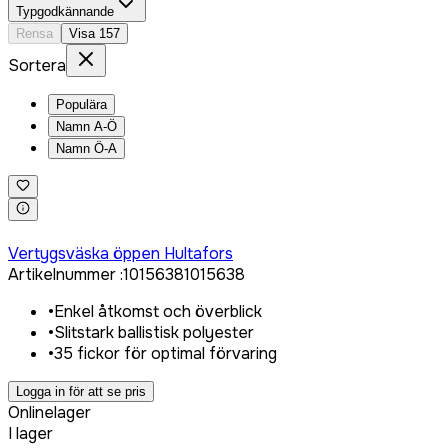
Typgodkännande
Rensa
Visa
157
Sortera
Populära
Namn A-Ö
Namn Ö-A
Logga in för att köpa
Vertygsväska öppen Hultafors
Artikelnummer
:
1015638
1015638
•
Enkel åtkomst och överblick
•
Slitstark ballistisk polyester
•
35 fickor för optimal förvaring
Logga in för att se pris
Onlinelager
I lager