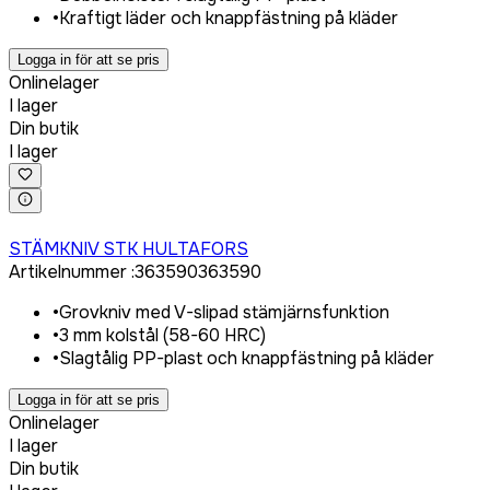
•
Kraftigt läder och knappfästning på kläder
Logga in för att se pris
Onlinelager
I lager
Din butik
I lager
Logga in för att köpa
STÄMKNIV STK HULTAFORS
Artikelnummer
:
363590
363590
•
Grovkniv med V-slipad stämjärnsfunktion
•
3 mm kolstål (58-60 HRC)
•
Slagtålig PP-plast och knappfästning på kläder
Logga in för att se pris
Onlinelager
I lager
Din butik