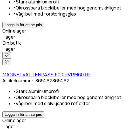
•
Stark aluminiumprofil
•
Okrossbara blocklibeller med hög genomskinlighet
•
Våglibell med förstoringsglas
Logga in för att se pris
Onlinelager
I lager
Din butik
I lager
Logga in för att köpa
MAGNETVATTENPASS 600 HVPM60 HF
Artikelnummer
:
365292
365292
•
Stark aluminiumprofil
•
Okrossbara blocklibeller med hög genomskinlighet
•
Våglibell med självlysande reflektor
Logga in för att se pris
Onlinelager
I lager