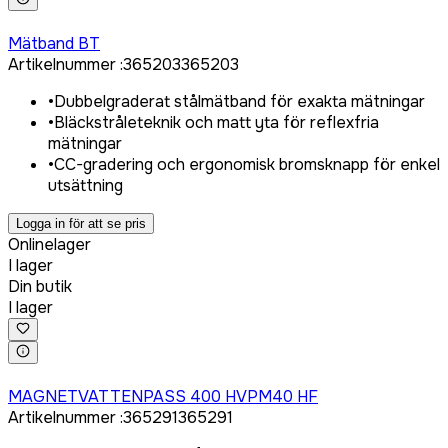
Logga in för att köpa
Mätband BT
Artikelnummer
:
365203
365203
•
Dubbelgraderat stålmätband för exakta mätningar
•
Bläckstråleteknik och matt yta för reflexfria
mätningar
•
CC-gradering och ergonomisk bromsknapp för enkel
utsättning
Logga in för att se pris
Onlinelager
I lager
Din butik
I lager
Logga in för att köpa
MAGNETVATTENPASS 400 HVPM40 HF
Artikelnummer
:
365291
365291