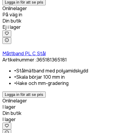
Logga in för att se pris
Onlinelager
På väg in
Din butik
Ej i lager
Logga in för att köpa
Måttband PL C Stål
Artikelnummer
:
365181
365181
•
Stålmätband med polyamidskydd
•
Skala börjar 100 mm in
•
Hake och mm-gradering
Logga in för att se pris
Onlinelager
I lager
Din butik
I lager