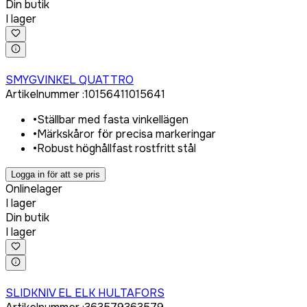
Din butik
I lager
Logga in för att köpa
SMYGVINKEL QUATTRO
Artikelnummer
:
1015641
1015641
•
Ställbar med fasta vinkellägen
•
Märkskåror för precisa markeringar
•
Robust höghållfast rostfritt stål
Logga in för att se pris
Onlinelager
I lager
Din butik
I lager
Logga in för att köpa
SLIDKNIV EL ELK HULTAFORS