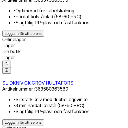
Artikelnummer
:
363579
363579
•
Optimerad för kabelskalning
•
Härdat kolstålblad (58-60 HRC)
•
Slagtålig PP-plast och fästfunktion
Logga in för att se pris
Onlinelager
I lager
Din butik
I lager
Logga in för att köpa
SLIDKNIV GK GROV HULTAFORS
Artikelnummer
:
363580
363580
•
Slitstark kniv med dubbel eggvinkel
•
3 mm härdat kolstål (58-60 HRC)
•
Slagtålig PP-plast och fästfunktion
Logga in för att se pris