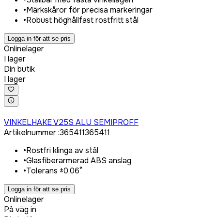
•
Märkskåror för precisa markeringar
•
Robust höghållfast rostfritt stål
Logga in för att se pris
Onlinelager
I lager
Din butik
I lager
Logga in för att köpa
VINKELHAKE V25S ALU SEMIPROFF
Artikelnummer
:
365411
365411
•
Rostfri klinga av stål
•
Glasfiberarmerad ABS anslag
•
Tolerans ±0,06°
Logga in för att se pris
Onlinelager
På väg in