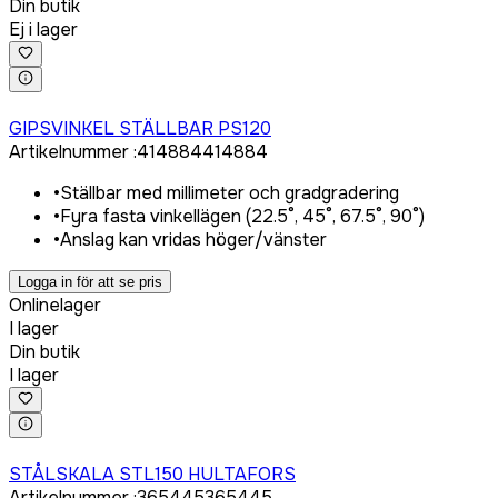
Din butik
Ej i lager
Logga in för att köpa
GIPSVINKEL STÄLLBAR PS120
Artikelnummer
:
414884
414884
•
Ställbar med millimeter och gradgradering
•
Fyra fasta vinkellägen (22.5°, 45°, 67.5°, 90°)
•
Anslag kan vridas höger/vänster
Logga in för att se pris
Onlinelager
I lager
Din butik
I lager
Logga in för att köpa
STÅLSKALA STL150 HULTAFORS
Artikelnummer
:
365445
365445