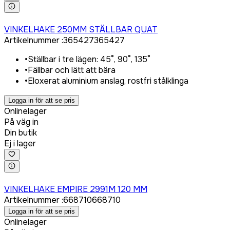
Logga in för att köpa
VINKELHAKE 250MM STÄLLBAR QUAT
Artikelnummer
:
365427
365427
•
Ställbar i tre lägen: 45°, 90°, 135°
•
Fällbar och lätt att bära
•
Eloxerat aluminium anslag, rostfri stålklinga
Logga in för att se pris
Onlinelager
På väg in
Din butik
Ej i lager
Logga in för att köpa
VINKELHAKE EMPIRE 2991M 120 MM
Artikelnummer
:
668710
668710
Logga in för att se pris
Onlinelager