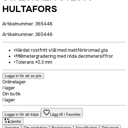
HULTAFORS
Artikelnummer
:
365446
Artikelnummer
:
365446
•
Härdat rostfritt stål med mattförkromad yta
•
Millimetergradering med röda decimetersiffror
•
Tolerans ±0.3 mm
Logga in för att se pris
Onlinelager
I lager
Din butik
I lager
Logga in för att köpa
Lägg till i Favoriter
Jämför
Varianter
Om produkten
Beskrivning
Specifikation
Dokument