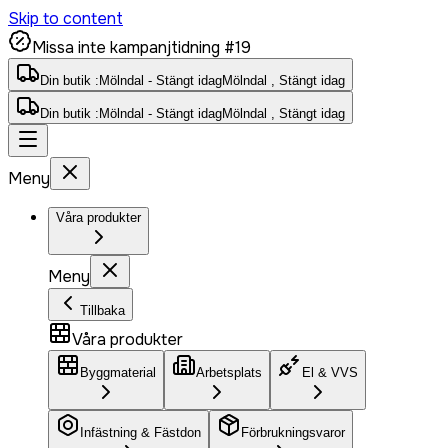
Skip to content
Missa inte kampanjtidning #19
Din butik :
Mölndal - Stängt idag
Mölndal , Stängt idag
Din butik :
Mölndal - Stängt idag
Mölndal , Stängt idag
Meny
Våra produkter
Meny
Tillbaka
Våra produkter
Byggmaterial
Arbetsplats
El & VVS
Infästning & Fästdon
Förbrukningsvaror