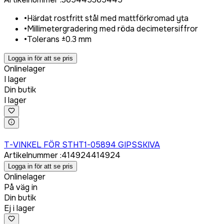
•
Härdat rostfritt stål med mattförkromad yta
•
Millimetergradering med röda decimetersiffror
•
Tolerans ±0.3 mm
Logga in för att se pris
Onlinelager
I lager
Din butik
I lager
Logga in för att köpa
T-VINKEL FÖR STHT1-05894 GIPSSKIVA
Artikelnummer
:
414924
414924
Logga in för att se pris
Onlinelager
På väg in
Din butik
Ej i lager