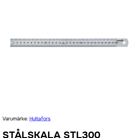
Varumärke
:
Hultafors
STÅLSKALA STL300