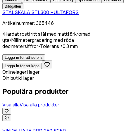
Bildgalleri
STÅLSKALA STL300 HULTAFORS
Artikelnummer
:
365446
•
Härdat rostfritt stål med mattförkromad
yta
•
Millimetergradering med röda
decimetersiffror
•
Tolerans ±0.3 mm
Logga in för att se pris
Logga in för att köpa
Onlinelager
I lager
Din butik
I lager
Populära produkter
Visa alla
Visa alla produkter
Logga in för att köpa
VINKELHAKE PRO 250 S25P