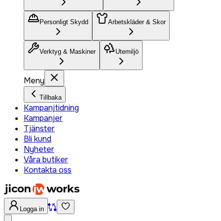
Personligt Skydd
Arbetskläder & Skor
Verktyg & Maskiner
Utemiljö
Meny
Tillbaka
Kampanjtidning
Kampanjer
Tjänster
Bli kund
Nyheter
Våra butiker
Kontakta oss
Logga in