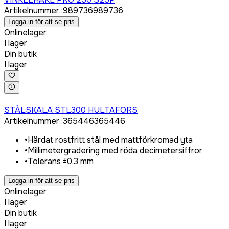
Artikelnummer
:
989736
989736
Logga in för att se pris
Onlinelager
I lager
Din butik
I lager
Logga in för att köpa
STÅLSKALA STL300 HULTAFORS
Artikelnummer
:
365446
365446
•
Härdat rostfritt stål med mattförkromad yta
•
Millimetergradering med röda decimetersiffror
•
Tolerans ±0.3 mm
Logga in för att se pris
Onlinelager
I lager
Din butik
I lager