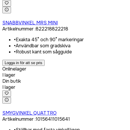
Logga in för att köpa
SNABBVINKEL MRS MINI
Artikelnummer
:
822218
822218
•
Exakta 45° och 90° markeringar
•
Användbar som gradskiva
•
Robust kant som sågguide
Logga in för att se pris
Onlinelager
I lager
Din butik
I lager
Logga in för att köpa
SMYGVINKEL QUATTRO
Artikelnummer
:
1015641
1015641
•
Ställbar med fasta vinkellägen