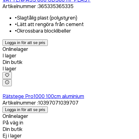
Artikelnummer
:
365335
365335
•
Slagtålig plast (polystyren)
•
Lätt att rengöra från cement
•
Okrossbara blocklibeller
Logga in för att se pris
Onlinelager
I lager
Din butik
I lager
Logga in för att köpa
Rätstege Pro1000 100cm aluminium
Artikelnummer
:
1039707
1039707
Logga in för att se pris
Onlinelager
På väg in
Din butik
Ej i lager