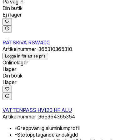
På väg in
Din butik
Ej i lager
Logga in för att köpa
RÄTSKIVA RSW400
Artikelnummer
:
365310
365310
Logga in för att se pris
Onlinelager
I lager
Din butik
I lager
Logga in för att köpa
VATTENPASS HV120 HF ALU
Artikelnummer
:
365354
365354
•
Greppvänlig aluminiumprofil
•
Stötupptagande ändskydd