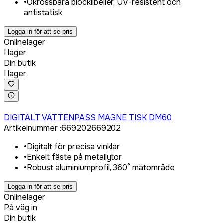
•
Okrossbara blocklibeller, UV-resistent och
antistatisk
Logga in för att se pris
Onlinelager
I lager
Din butik
I lager
Logga in för att köpa
DIGITALT VATTENPASS MAGNE TISK DM60
Artikelnummer
:
669202
669202
•
Digitalt för precisa vinklar
•
Enkelt fäste på metallytor
•
Robust aluminiumprofil, 360° mätområde
Logga in för att se pris
Onlinelager
På väg in
Din butik