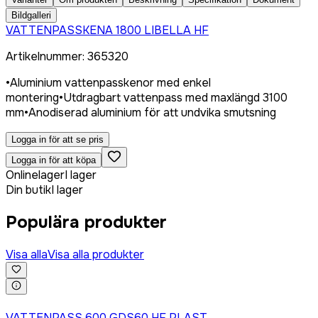
Bildgalleri
VATTENPASSKENA 1800 LIBELLA HF
Artikelnummer
:
365320
•
Aluminium vattenpasskenor med enkel
montering
•
Utdragbart vattenpass med maxlängd 3100
mm
•
Anodiserad aluminium för att undvika smutsning
Logga in för att se pris
Logga in för att köpa
Onlinelager
I lager
Din butik
I lager
Populära produkter
Visa alla
Visa alla produkter
Logga in för att köpa
VATTENPASS 600 GDS60 HF PLAST