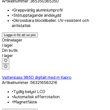
Artikelnummer
:
365350
365350
•
Greppvänlig aluminiumprofil
•
Stötupptagande ändskydd
•
Okrossbara blocklibeller, UV-resistent och
antistatisk
Logga in för att se pris
Onlinelager
I lager
Din butik
I lager
Logga in för att köpa
Vattenpass 985D digitalt med m Kapro
Artikelnummer
:
563216
563216
•
Tydlig belyst LCD
•
Automatisk sifferrotation
•
Magnetfäste