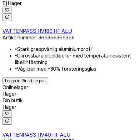
Ej i lager
Logga in för att köpa
VATTENPASS HV180 HF ALU
Artikelnummer
:
365356
365356
•
Stark greppvänlig aluminiumprofil
•
Okrossbara blocklibeller med temperaturresistent
libellinfästning
•
Våglibell med +30% förstoringsglas
Logga in för att se pris
Onlinelager
I lager
Din butik
I lager
Logga in för att köpa
VATTENPASS HV40 HF ALU