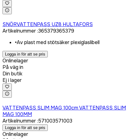
Logga in för att köpa
SNÖRVATTENPASS UZ8 HULTAFORS
Artikelnummer
:
365379
365379
•
Av plast med stötsäker plexiglaslibell
Logga in för att se pris
Onlinelager
På väg in
Din butik
Ej i lager
Logga in för att köpa
VATTENPASS SLIM MAG 100cm VATTENPASS SLIM
MAG 100MM
Artikelnummer
:
571003
571003
Logga in för att se pris
Onlinelager