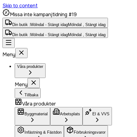
Skip to content
Missa inte kampanjtidning #19
Din butik :
Mölndal - Stängt idag
Mölndal , Stängt idag
Din butik :
Mölndal - Stängt idag
Mölndal , Stängt idag
Meny
Våra produkter
Meny
Tillbaka
Våra produkter
Byggmaterial
Arbetsplats
El & VVS
Infästning & Fästdon
Förbrukningsvaror