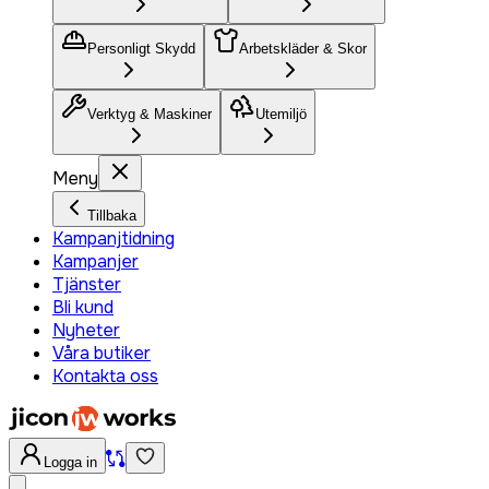
Personligt Skydd
Arbetskläder & Skor
Verktyg & Maskiner
Utemiljö
Meny
Tillbaka
Kampanjtidning
Kampanjer
Tjänster
Bli kund
Nyheter
Våra butiker
Kontakta oss
Logga in