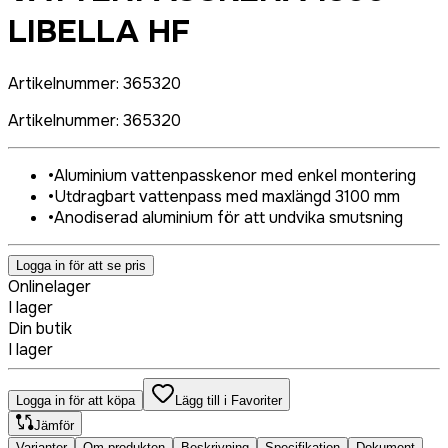
LIBELLA HF
Artikelnummer
:
365320
Artikelnummer
:
365320
•
Aluminium vattenpasskenor med enkel montering
•
Utdragbart vattenpass med maxlängd 3100 mm
•
Anodiserad aluminium för att undvika smutsning
Logga in för att se pris
Onlinelager
I lager
Din butik
I lager
Logga in för att köpa
Lägg till i Favoriter
Jämför
Varianter
Om produkten
Beskrivning
Specifikation
Dokument