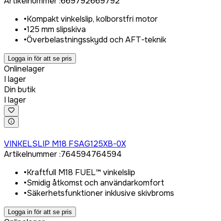
Artikelnummer
:
669792
669792
•
Kompakt vinkelslip, kolborstfri motor
•
125 mm slipskiva
•
Överbelastningsskydd och AFT-teknik
Logga in för att se pris
Onlinelager
I lager
Din butik
I lager
Logga in för att köpa
VINKELSLIP M18 FSAG125XB-0X
Artikelnummer
:
764594
764594
•
Kraftfull M18 FUEL™ vinkelslip
•
Smidig åtkomst och användarkomfort
•
Säkerhetsfunktioner inklusive skivbroms
Logga in för att se pris