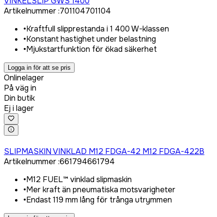
VINKELSLIP GWS 1400
Artikelnummer
:
701104
701104
•
Kraftfull slipprestanda i 1 400 W-klassen
•
Konstant hastighet under belastning
•
Mjukstartfunktion för ökad säkerhet
Logga in för att se pris
Onlinelager
På väg in
Din butik
Ej i lager
Logga in för att köpa
SLIPMASKIN VINKLAD M12 FDGA-42 M12 FDGA-422B
Artikelnummer
:
661794
661794
•
M12 FUEL™ vinklad slipmaskin
•
Mer kraft än pneumatiska motsvarigheter
•
Endast 119 mm lång för trånga utrymmen