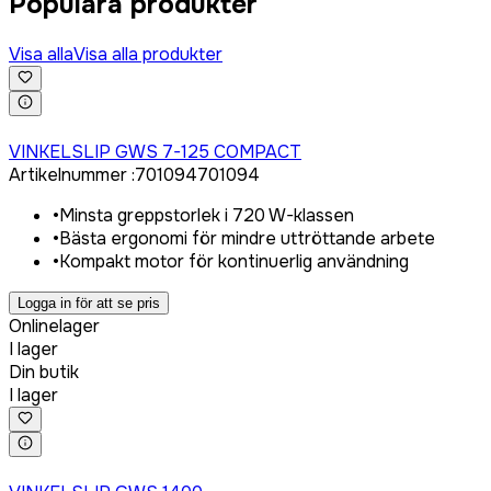
Populära produkter
Visa alla
Visa alla produkter
Logga in för att köpa
VINKELSLIP GWS 7-125 COMPACT
Artikelnummer
:
701094
701094
•
Minsta greppstorlek i 720 W-klassen
•
Bästa ergonomi för mindre uttröttande arbete
•
Kompakt motor för kontinuerlig användning
Logga in för att se pris
Onlinelager
I lager
Din butik
I lager
Logga in för att köpa