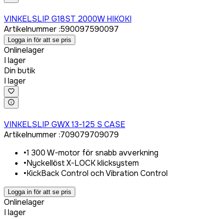
Logga in för att köpa
VINKELSLIP G18ST 2000W HIKOKI
Artikelnummer
:
590097
590097
Logga in för att se pris
Onlinelager
I lager
Din butik
I lager
Logga in för att köpa
VINKELSLIP GWX 13-125 S CASE
Artikelnummer
:
709079
709079
•
1 300 W-motor för snabb avverkning
•
Nyckellöst X-LOCK klicksystem
•
KickBack Control och Vibration Control
Logga in för att se pris
Onlinelager
I lager