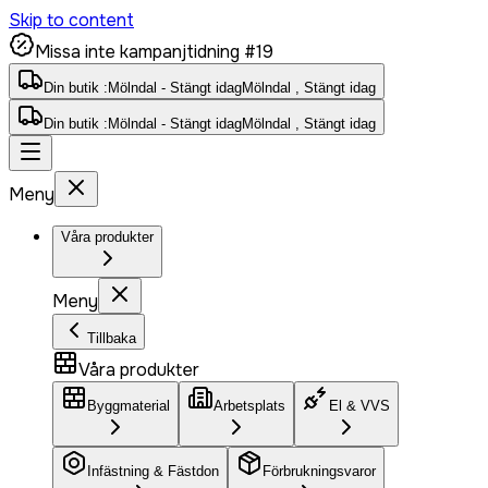
Skip to content
Missa inte kampanjtidning #19
Din butik :
Mölndal - Stängt idag
Mölndal , Stängt idag
Din butik :
Mölndal - Stängt idag
Mölndal , Stängt idag
Meny
Våra produkter
Meny
Tillbaka
Våra produkter
Byggmaterial
Arbetsplats
El & VVS
Infästning & Fästdon
Förbrukningsvaror