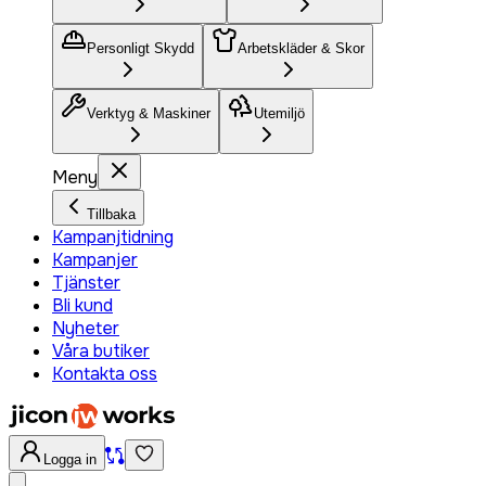
Personligt Skydd
Arbetskläder & Skor
Verktyg & Maskiner
Utemiljö
Meny
Tillbaka
Kampanjtidning
Kampanjer
Tjänster
Bli kund
Nyheter
Våra butiker
Kontakta oss
Logga in