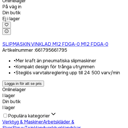
Onlinelager
På väg in
Din butik
Ej i lager
Logga in för att köpa
SLIPMASKIN VINKLAD M12 FDGA-0 M12 FDGA-0
Artikelnummer
:
661795
661795
•
Mer kraft än pneumatiska slipmaskiner
•
Kompakt design för trånga utrymmen
•
Steglös varvtalsreglering upp till 24 500 varv/min
Logga in för att se pris
Onlinelager
I lager
Din butik
I lager
Populära kategorier
Verktyg & Maskiner
Arbetskläder &
Skor
Skruv
Tejp
Handverktyg
Handskar