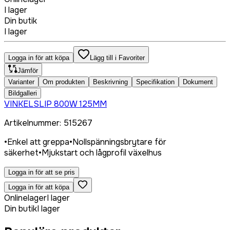
I lager
Din butik
I lager
Logga in för att köpa
Lägg till i Favoriter
Jämför
Varianter
Om produkten
Beskrivning
Specifikation
Dokument
Bildgalleri
VINKELSLIP 800W 125MM
Artikelnummer
:
515267
•
Enkel att greppa
•
Nollspänningsbrytare för
säkerhet
•
Mjukstart och lågprofil växelhus
Logga in för att se pris
Logga in för att köpa
Onlinelager
I lager
Din butik
I lager