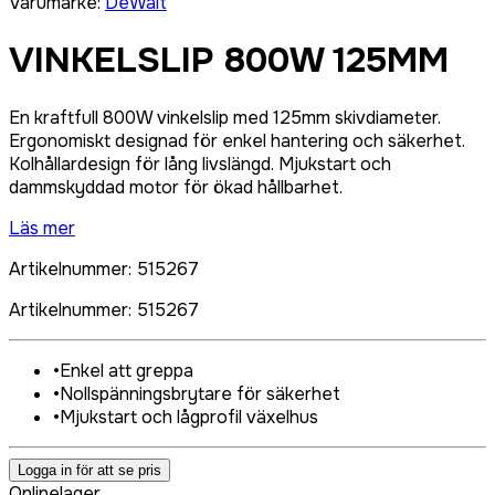
Varumärke
:
DeWalt
VINKELSLIP 800W 125MM
En kraftfull 800W vinkelslip med 125mm skivdiameter.
Ergonomiskt designad för enkel hantering och säkerhet.
Kolhållardesign för lång livslängd. Mjukstart och
dammskyddad motor för ökad hållbarhet.
Läs mer
Artikelnummer
:
515267
Artikelnummer
:
515267
•
Enkel att greppa
•
Nollspänningsbrytare för säkerhet
•
Mjukstart och lågprofil växelhus
Logga in för att se pris
Onlinelager