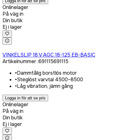
Logga in för att se pris
Onlinelager
På väg in
Din butik
Ej i lager
Logga in för att köpa
VINKELSLIP 18 V AGC 18-125 EB-BASIC
Artikelnummer
:
691115
691115
•
Dammtålig borstlös motor
•
Steglöst varvtal 4500–8500
•
Låg vibration, jämn gång
Logga in för att se pris
Onlinelager
På väg in
Din butik
Ej i lager