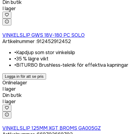
Din butik
I lager
Logga in för att köpa
VINKELSLIP GWS 18V-180 PC SOLO
Artikelnummer
:
912452
912452
•
Kapdjup som stor vinkelslip
•
35 % lägre vikt
•
BITURBO Brushless-teknik för effektiva kapningar
Logga in för att se pris
Onlinelager
I lager
Din butik
I lager
Logga in för att köpa
VINKELSLIP 125MM XGT BROMS GA005GZ