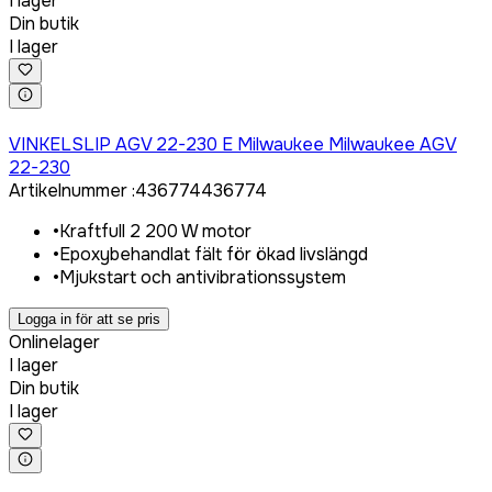
I lager
Din butik
I lager
Logga in för att köpa
VINKELSLIP AGV 22-230 E Milwaukee Milwaukee AGV
22-230
Artikelnummer
:
436774
436774
•
Kraftfull 2 200 W motor
•
Epoxybehandlat fält för ökad livslängd
•
Mjukstart och antivibrationssystem
Logga in för att se pris
Onlinelager
I lager
Din butik
I lager
Logga in för att köpa