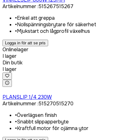
Artikelnummer
:
515267
515267
•
Enkel att greppa
•
Nollspänningsbrytare för säkerhet
•
Mjukstart och lågprofil växelhus
Logga in för att se pris
Onlinelager
I lager
Din butik
I lager
Logga in för att köpa
PLANSLIP 1/4 230W
Artikelnummer
:
515270
515270
•
Överlägsen finish
•
Snabbt slippapperbyte
•
Kraftfull motor för ojämna ytor