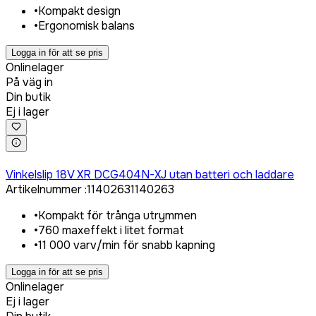
•
Kompakt design
•
Ergonomisk balans
Logga in för att se pris
Onlinelager
På väg in
Din butik
Ej i lager
Logga in för att köpa
Vinkelslip 18V XR DCG404N-XJ utan batteri och laddare
Artikelnummer
:
1140263
1140263
•
Kompakt för trånga utrymmen
•
760 maxeffekt i litet format
•
11 000 varv/min för snabb kapning
Logga in för att se pris
Onlinelager
Ej i lager