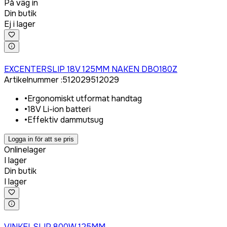
På väg in
Din butik
Ej i lager
Logga in för att köpa
EXCENTERSLIP 18V 125MM NAKEN DBO180Z
Artikelnummer
:
512029
512029
•
Ergonomiskt utformat handtag
•
18V Li-ion batteri
•
Effektiv dammutsug
Logga in för att se pris
Onlinelager
I lager
Din butik
I lager
Logga in för att köpa
VINKELSLIP 800W 125MM