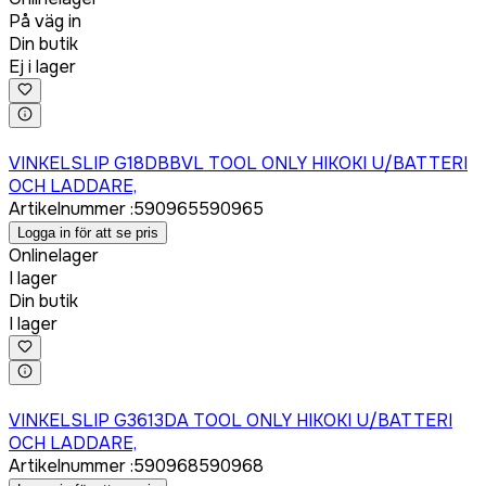
På väg in
Din butik
Ej i lager
Logga in för att köpa
VINKELSLIP G18DBBVL TOOL ONLY HIKOKI U/BATTERI
OCH LADDARE,
Artikelnummer
:
590965
590965
Logga in för att se pris
Onlinelager
I lager
Din butik
I lager
Logga in för att köpa
VINKELSLIP G3613DA TOOL ONLY HIKOKI U/BATTERI
OCH LADDARE,
Artikelnummer
:
590968
590968