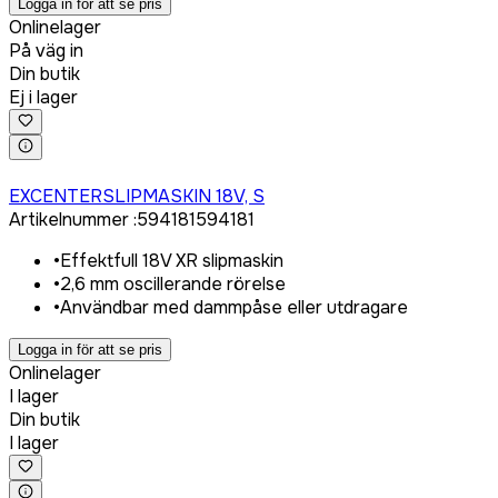
Logga in för att se pris
Onlinelager
På väg in
Din butik
Ej i lager
Logga in för att köpa
EXCENTERSLIPMASKIN 18V, S
Artikelnummer
:
594181
594181
•
Effektfull 18V XR slipmaskin
•
2,6 mm oscillerande rörelse
•
Användbar med dammpåse eller utdragare
Logga in för att se pris
Onlinelager
I lager
Din butik
I lager