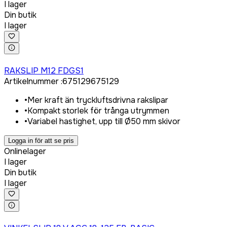
I lager
Din butik
I lager
Logga in för att köpa
RAKSLIP M12 FDGS1
Artikelnummer
:
675129
675129
•
Mer kraft än tryckluftsdrivna rakslipar
•
Kompakt storlek för trånga utrymmen
•
Variabel hastighet, upp till Ø50 mm skivor
Logga in för att se pris
Onlinelager
I lager
Din butik
I lager
Logga in för att köpa