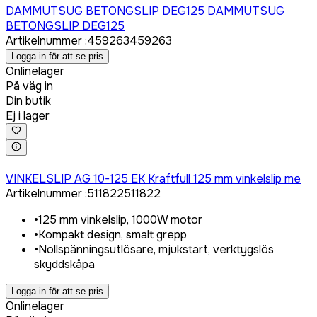
DAMMUTSUG BETONGSLIP DEG125 DAMMUTSUG
BETONGSLIP DEG125
Artikelnummer
:
459263
459263
Logga in för att se pris
Onlinelager
På väg in
Din butik
Ej i lager
Logga in för att köpa
VINKELSLIP AG 10-125 EK Kraftfull 125 mm vinkelslip me
Artikelnummer
:
511822
511822
•
125 mm vinkelslip, 1000W motor
•
Kompakt design, smalt grepp
•
Nollspänningsutlösare, mjukstart, verktygslös
skyddskåpa
Logga in för att se pris
Onlinelager