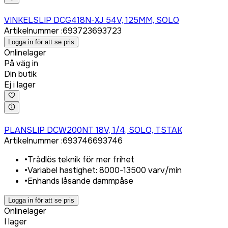
Logga in för att köpa
VINKELSLIP DCG418N-XJ 54V, 125MM, SOLO
Artikelnummer
:
693723
693723
Logga in för att se pris
Onlinelager
På väg in
Din butik
Ej i lager
Logga in för att köpa
PLANSLIP DCW200NT 18V, 1/4, SOLO, TSTAK
Artikelnummer
:
693746
693746
•
Trådlös teknik för mer frihet
•
Variabel hastighet: 8000-13500 varv/min
•
Enhands låsande dammpåse
Logga in för att se pris
Onlinelager
I lager