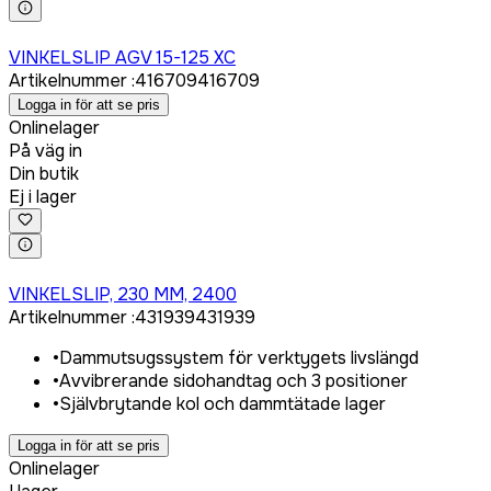
Logga in för att köpa
VINKELSLIP AGV 15-125 XC
Artikelnummer
:
416709
416709
Logga in för att se pris
Onlinelager
På väg in
Din butik
Ej i lager
Logga in för att köpa
VINKELSLIP, 230 MM, 2400
Artikelnummer
:
431939
431939
•
Dammutsugssystem för verktygets livslängd
•
Avvibrerande sidohandtag och 3 positioner
•
Självbrytande kol och dammtätade lager
Logga in för att se pris
Onlinelager