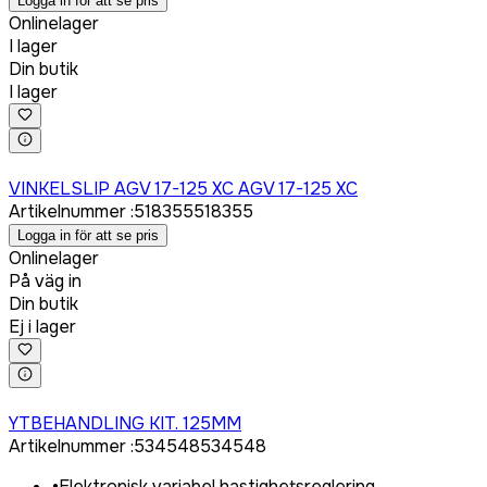
Logga in för att se pris
Onlinelager
I lager
Din butik
I lager
Logga in för att köpa
VINKELSLIP AGV 17-125 XC AGV 17-125 XC
Artikelnummer
:
518355
518355
Logga in för att se pris
Onlinelager
På väg in
Din butik
Ej i lager
Logga in för att köpa
YTBEHANDLING KIT. 125MM
Artikelnummer
:
534548
534548
•
Elektronisk variabel hastighetsreglering