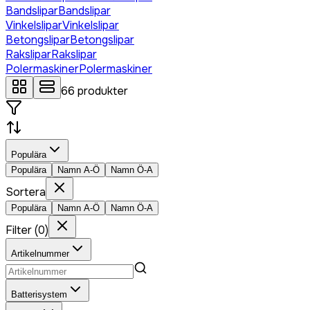
Bandslipar
Bandslipar
Vinkelslipar
Vinkelslipar
Betongslipar
Betongslipar
Rakslipar
Rakslipar
Polermaskiner
Polermaskiner
66
produkter
Populära
Populära
Namn A-Ö
Namn Ö-A
Sortera
Populära
Namn A-Ö
Namn Ö-A
Filter
(
0
)
Artikelnummer
Batterisystem