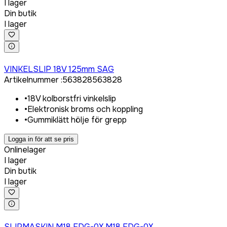
I lager
Din butik
I lager
Logga in för att köpa
VINKELSLIP 18V 125mm SAG
Artikelnummer
:
563828
563828
•
18V kolborstfri vinkelslip
•
Elektronisk broms och koppling
•
Gummiklätt hölje för grepp
Logga in för att se pris
Onlinelager
I lager
Din butik
I lager
Logga in för att köpa
SLIPMASKIN M18 FDG-0X M18 FDG-0X