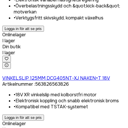
•
Överbelastningsskydd och &quot;kick-back&quot;
motverkan
•
Verktygsfritt skivskydd, kompakt växelhus
Logga in för att se pris
Onlinelager
I lager
Din butik
I lager
Logga in för att köpa
VINKELSLIP 125MM DCG405NT-XJ NAKEN+T 18V
Artikelnummer
:
563826
563826
•
18V XR vinkelslip med kolborstfri motor
•
Elektronisk koppling och snabb elektronisk broms
•
Kompatibel med TSTAK-systemet
Logga in för att se pris
Onlinelager