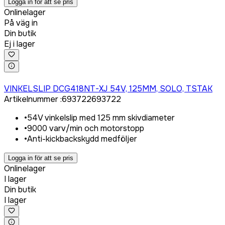
Logga in för att se pris
Onlinelager
På väg in
Din butik
Ej i lager
Logga in för att köpa
VINKELSLIP DCG418NT-XJ 54V, 125MM, SOLO, TSTAK
Artikelnummer
:
693722
693722
•
54V vinkelslip med 125 mm skivdiameter
•
9000 varv/min och motorstopp
•
Anti-kickbackskydd medföljer
Logga in för att se pris
Onlinelager
I lager
Din butik
I lager