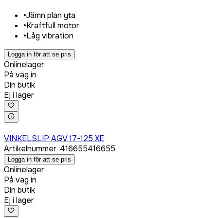
•
Jämn plan yta
•
Kraftfull motor
•
Låg vibration
Logga in för att se pris
Onlinelager
På väg in
Din butik
Ej i lager
Logga in för att köpa
VINKELSLIP AGV 17-125 XE
Artikelnummer
:
416655
416655
Logga in för att se pris
Onlinelager
På väg in
Din butik
Ej i lager