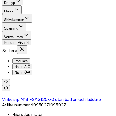
Drifttyp
Märke
Skivdiameter
Spänning
Varvtal, max
Rensa
Visa
66
Sortera
Populära
Namn A-Ö
Namn Ö-A
Logga in för att köpa
Vinkelslip M18 FSAG125X-0 utan batteri och laddare
Artikelnummer
:
1095027
1095027
•
Borstlös motor