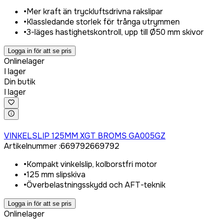
•
Mer kraft än tryckluftsdrivna rakslipar
•
Klassledande storlek för trånga utrymmen
•
3-läges hastighetskontroll, upp till Ø50 mm skivor
Logga in för att se pris
Onlinelager
I lager
Din butik
I lager
Logga in för att köpa
VINKELSLIP 125MM XGT BROMS GA005GZ
Artikelnummer
:
669792
669792
•
Kompakt vinkelslip, kolborstfri motor
•
125 mm slipskiva
•
Överbelastningsskydd och AFT-teknik
Logga in för att se pris
Onlinelager