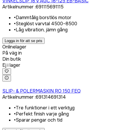
VINKELSLIP 18 V AGC 18-125 EB-BASIC
Artikelnummer
:
691115
691115
•
Dammtålig borstlös motor
•
Steglöst varvtal 4500–8500
•
Låg vibration, jämn gång
Logga in för att se pris
Onlinelager
På väg in
Din butik
Ej i lager
Logga in för att köpa
SLIP- & POLERMASKIN RO 150 FEQ
Artikelnummer
:
691314
691314
•
Tre funktioner i ett verktyg
•
Perfekt finish varje gång
•
Sparar pengar och tid