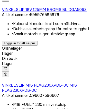
Logga in för att köpa
VINKELSLIP 18V 125MM BROMS BL DGA506Z
Artikelnummer
:
595976
595976
•
Kolborstfri motor, kraft som nätdrivna
•
Dubbla säkerhetsgrepp för extra trygghet
•
Smalt motorhus ger utmärkt grepp
Logga in för att se pris
Onlinelager
I lager
Din butik
I lager
Logga in för att köpa
VINKELSLIP M18 FLAG230XPDB-0C M18
FLAG230XPDB-0C
Artikelnummer
:
596607
596607
•
M18 FUEL™ 230 mm vinkelslip