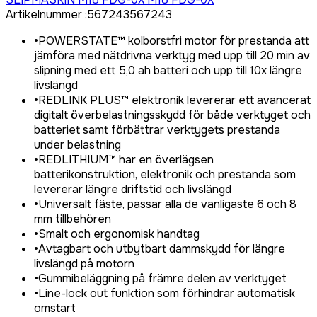
Artikelnummer
:
567243
567243
•
POWERSTATE™ kolborstfri motor för prestanda att
jämföra med nätdrivna verktyg med upp till 20 min av
slipning med ett 5,0 ah batteri och upp till 10x längre
livslängd
•
REDLINK PLUS™ elektronik levererar ett avancerat
digitalt överbelastningsskydd för både verktyget och
batteriet samt förbättrar verktygets prestanda
under belastning
•
REDLITHIUM™ har en överlägsen
batterikonstruktion, elektronik och prestanda som
levererar längre driftstid och livslängd
•
Universalt fäste, passar alla de vanligaste 6 och 8
mm tillbehören
•
Smalt och ergonomisk handtag
•
Avtagbart och utbytbart dammskydd för längre
livslängd på motorn
•
Gummibeläggning på främre delen av verktyget
•
Line-lock out funktion som förhindrar automatisk
omstart