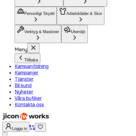
Personligt Skydd
Arbetskläder & Skor
Verktyg & Maskiner
Utemiljö
Meny
Tillbaka
Kampanjtidning
Kampanjer
Tjänster
Bli kund
Nyheter
Våra butiker
Kontakta oss
Logga in