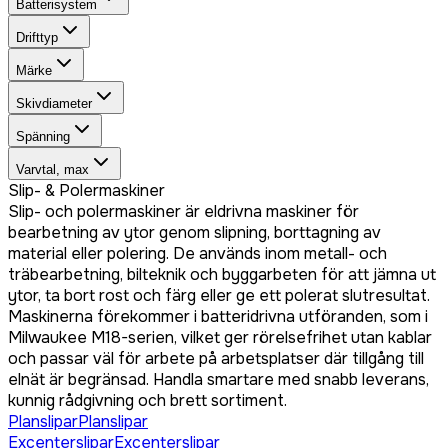
Batterisystem
Drifttyp
Märke
Skivdiameter
Spänning
Varvtal, max
Slip- & Polermaskiner
Slip- och polermaskiner är eldrivna maskiner för
bearbetning av ytor genom slipning, borttagning av
material eller polering. De används inom metall- och
träbearbetning, bilteknik och byggarbeten för att jämna ut
ytor, ta bort rost och färg eller ge ett polerat slutresultat.
Maskinerna förekommer i batteridrivna utföranden, som i
Milwaukee M18-serien, vilket ger rörelsefrihet utan kablar
och passar väl för arbete på arbetsplatser där tillgång till
elnät är begränsad. Handla smartare med snabb leverans,
kunnig rådgivning och brett sortiment.
Planslipar
Planslipar
Excenterslipar
Excenterslipar