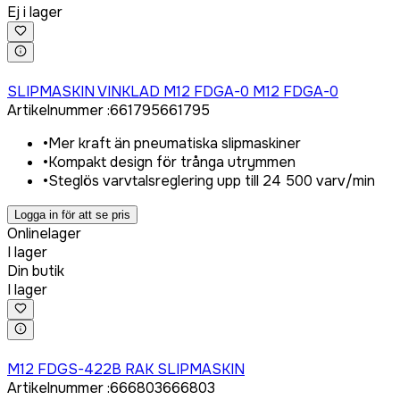
Ej i lager
Logga in för att köpa
SLIPMASKIN VINKLAD M12 FDGA-0 M12 FDGA-0
Artikelnummer
:
661795
661795
•
Mer kraft än pneumatiska slipmaskiner
•
Kompakt design för trånga utrymmen
•
Steglös varvtalsreglering upp till 24 500 varv/min
Logga in för att se pris
Onlinelager
I lager
Din butik
I lager
Logga in för att köpa
M12 FDGS-422B RAK SLIPMASKIN
Artikelnummer
:
666803
666803