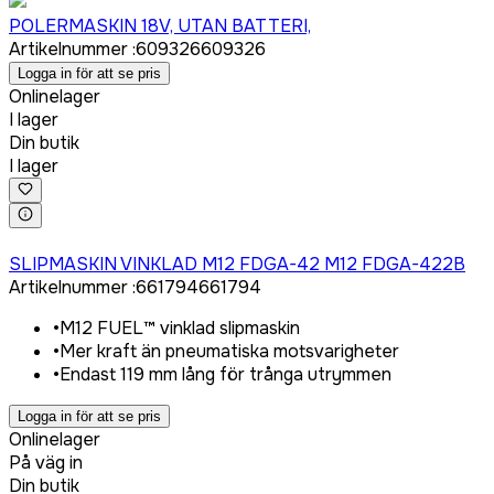
Logga in för att köpa
POLERMASKIN 18V, UTAN BATTERI,
Artikelnummer
:
609326
609326
Logga in för att se pris
Onlinelager
I lager
Din butik
I lager
Logga in för att köpa
SLIPMASKIN VINKLAD M12 FDGA-42 M12 FDGA-422B
Artikelnummer
:
661794
661794
•
M12 FUEL™ vinklad slipmaskin
•
Mer kraft än pneumatiska motsvarigheter
•
Endast 119 mm lång för trånga utrymmen
Logga in för att se pris
Onlinelager
På väg in
Din butik