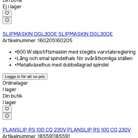
Din butik
Ej i lager
Logga in för att köpa
SLIPMASKIN DGL30QE SLIPMASKIN DGL30QE
Artikelnummer
:
160205
160205
•
600 W slipstiftsmaskin med steglös varvtalsreglering
•
Lång och smal spindelhals för svåråtkomliga ställen
•
Metallväxelhus med dubbellagrad spindel
Logga in för att se pris
Onlinelager
I lager
Din butik
I lager
Logga in för att köpa
PLANSLIP RS 100 CQ 230V PLANSLIP RS 100 CQ 230V
Artikelnummer
:
185591
185591