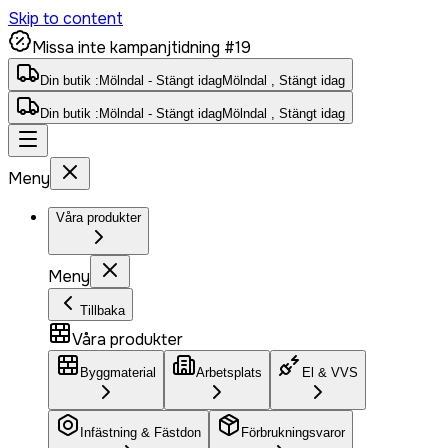
Skip to content
Missa inte kampanjtidning #19
Din butik :
Mölndal - Stängt idag
Mölndal , Stängt idag
Din butik :
Mölndal - Stängt idag
Mölndal , Stängt idag
Meny
Våra produkter
Meny
Tillbaka
Våra produkter
Byggmaterial
Arbetsplats
El & VVS
Infästning & Fästdon
Förbrukningsvaror