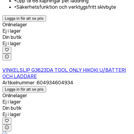
•
Upp till 68 kapningar per laddning
•
Säkerhetsfunktion och verktygsfritt skivbyte
Logga in för att se pris
Onlinelager
Ej i lager
Din butik
Ej i lager
Logga in för att köpa
VINKELSLIP G3623DA TOOL ONLY HIKOKI U/BATTERI
OCH LADDARE
Artikelnummer
:
604934
604934
Logga in för att se pris
Onlinelager
Ej i lager
Din butik
Ej i lager