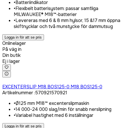
•
Batteriindikator
•
Flexibelt batterisystem: passar samtliga
MILWAUKEE® M18™-batterier
•
Levereras med 6 & 8 mm hylsor, 15 &17 mm öppna
skiftnycklar och två munstycke för dammutsug
Logga in för att se pris
Onlinelager
På väg in
Din butik
Ej i lager
Logga in för att köpa
EXCENTERSLIP M18 BOS125-0 M18 BOS125-0
Artikelnummer
:
570921
570921
•
Ø125 mm M18™ excenterslipmaskin
•
14 000-24 000 slag/min för snabb nerslipning
•
Variabel hastighet med 6 inställningar
Logga in för att se pris