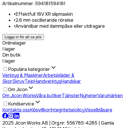
Artikelnummer
:
594181
594181
•
Effektfull 18V XR slipmaskin
•
2,6 mm oscillerande rörelse
•
Användbar med dammpåse eller utdragare
Logga in för att se pris
Onlinelager
I lager
Din butik
I lager
Populära kategorier
Verktyg & Maskiner
Arbetskläder &
Skor
Skruv
Tejp
Handverktyg
Handskar
Om Jicon
Om Jicon Works
Våra butiker
Tjänster
Nyheter
Varumärken
Kundservice
Kontakta oss
Köpvillkor
Integritetspolicy
Visselblåsare
2025 Jicon Works AB | Org.nr: 556785-4285 | Gamla