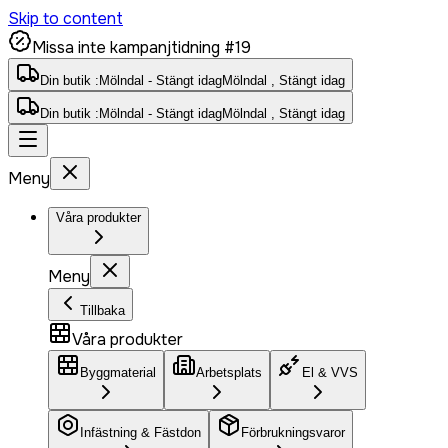
Skip to content
Missa inte kampanjtidning #19
Din butik :
Mölndal - Stängt idag
Mölndal , Stängt idag
Din butik :
Mölndal - Stängt idag
Mölndal , Stängt idag
Meny
Våra produkter
Meny
Tillbaka
Våra produkter
Byggmaterial
Arbetsplats
El & VVS
Infästning & Fästdon
Förbrukningsvaror