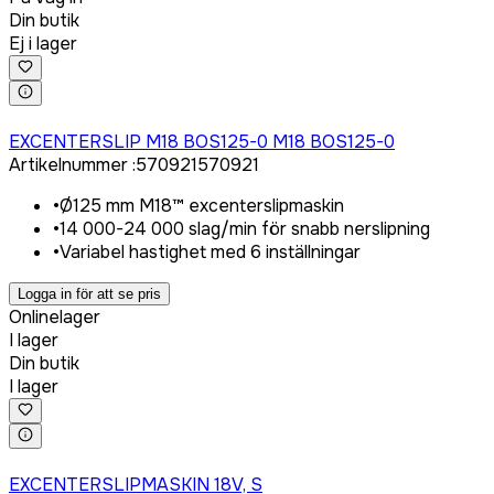
Din butik
Ej i lager
Logga in för att köpa
EXCENTERSLIP M18 BOS125-0 M18 BOS125-0
Artikelnummer
:
570921
570921
•
Ø125 mm M18™ excenterslipmaskin
•
14 000-24 000 slag/min för snabb nerslipning
•
Variabel hastighet med 6 inställningar
Logga in för att se pris
Onlinelager
I lager
Din butik
I lager
Logga in för att köpa
EXCENTERSLIPMASKIN 18V, S