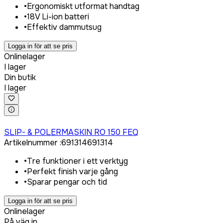
•
Ergonomiskt utformat handtag
•
18V Li-ion batteri
•
Effektiv dammutsug
Logga in för att se pris
Onlinelager
I lager
Din butik
I lager
Logga in för att köpa
SLIP- & POLERMASKIN RO 150 FEQ
Artikelnummer
:
691314
691314
•
Tre funktioner i ett verktyg
•
Perfekt finish varje gång
•
Sparar pengar och tid
Logga in för att se pris
Onlinelager
På väg in