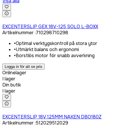
Visa alla
Logga in för att köpa
EXCENTERSLIP GEX 18V-125 SOLO L-BOXX
Artikelnummer
:
710298
710298
•
Optimal verktygskontroll på stora ytor
•
Utmärkt balans och ergonomi
•
Borstlös motor för snabb avverkning
Logga in för att se pris
Onlinelager
I lager
Din butik
I lager
Logga in för att köpa
EXCENTERSLIP 18V 125MM NAKEN DBO180Z
Artikelnummer
:
512029
512029