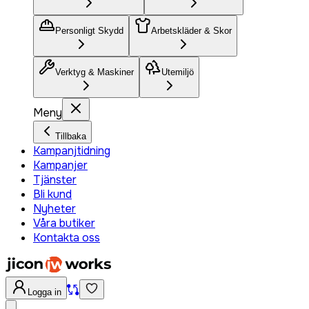
Personligt Skydd
Arbetskläder & Skor
Verktyg & Maskiner
Utemiljö
Meny
Tillbaka
Kampanjtidning
Kampanjer
Tjänster
Bli kund
Nyheter
Våra butiker
Kontakta oss
Logga in