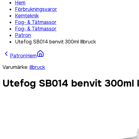
Hem
Förbrukningsvaror
Kemteknik
Fog- & Tätmassor
Fog- & Tätmassor
Patron
Utefog SB014 benvit 300ml Illbruck
Patron
Hem
Varumärke
:
illbruck
Utefog SB014 benvit 300ml I