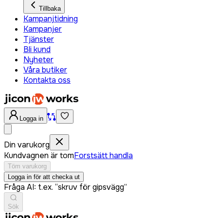
Tillbaka
Kampanjtidning
Kampanjer
Tjänster
Bli kund
Nyheter
Våra butiker
Kontakta oss
Logga in
Din varukorg
Kundvagnen är tom
Forstsätt handla
Töm varukorg
Logga in för att checka ut
Fråga AI: t.ex. “skruv för gipsvägg”
Sök