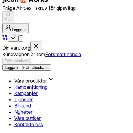
Fråga AI: t.ex. “skruv för gipsvägg”
Sök
Logga in
Din varukorg
Kundvagnen är tom
Forstsätt handla
Töm varukorg
Logga in för att checka ut
Våra produkter
Kampanjtidning
Kampanjer
Tjänster
Bli kund
Nyheter
Våra butiker
Kontakta oss