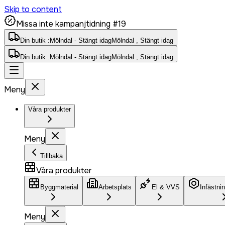
Skip to content
Missa inte kampanjtidning #19
Din butik :
Mölndal - Stängt idag
Mölndal , Stängt idag
Din butik :
Mölndal - Stängt idag
Mölndal , Stängt idag
Meny
Våra produkter
Meny
Tillbaka
Våra produkter
Byggmaterial
Arbetsplats
El & VVS
Infästni
Meny