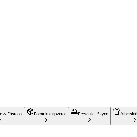
ng & Fästdon
Förbrukningsvaror
Personligt Skydd
Arbetskl