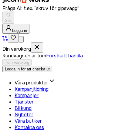
Fråga AI: t.ex. “skruv för gipsvägg”
Sök
Logga in
Din varukorg
Kundvagnen är tom
Forstsätt handla
Töm varukorg
Logga in för att checka ut
Våra produkter
Kampanjtidning
Kampanjer
Tjänster
Bli kund
Nyheter
Våra butiker
Kontakta oss