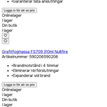
•
Garanterar täta anslutningar
Logga in för att se pris
Onlinelager
I lager
Din butik
I lager
Logga in för att köpa
Grafitfogmassa FS709 310ml Nullifire
Artikelnummer
:
590206
590206
•
Brandmotstånd i 4 timmar
•
Eliminerar rörförslutningar
•
Expanderar vid brand
Logga in för att se pris
Onlinelager
I lager
Din butik
I lager