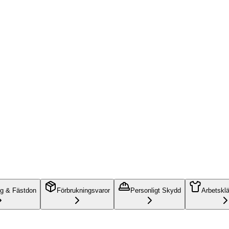
ng & Fästdon
Förbrukningsvaror
Personligt Skydd
Arbetskl