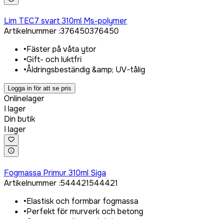
Logga in för att köpa
Lim TEC7 svart 310ml Ms-polymer
Artikelnummer
:
376450
376450
•
Fäster på våta ytor
•
Gift- och luktfri
•
Åldringsbeständig &amp; UV-tålig
Logga in för att se pris
Onlinelager
I lager
Din butik
I lager
Logga in för att köpa
Fogmassa Primur 310ml Siga
Artikelnummer
:
544421
544421
•
Elastisk och formbar fogmassa
•
Perfekt för murverk och betong