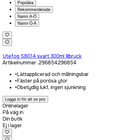
Populära
Rekommenderade
Namn A-Ö
Namn Ö-A
Logga in för att köpa
Utefog SB014 svart 300ml Illbruck
Artikelnummer
:
296854
296854
•
Lättapplicerad och målningsbar
•
Fäster på porösa ytor
•
Obetydlig lukt, ingen sjunkning
Logga in för att se pris
Onlinelager
På väg in
Din butik
Ej i lager