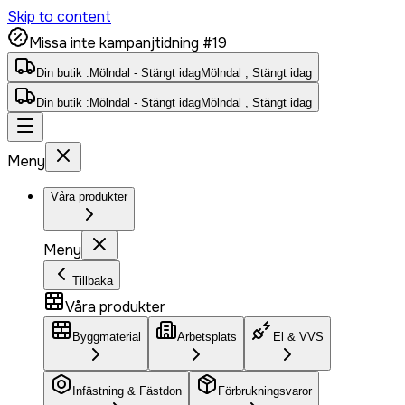
Skip to content
Missa inte kampanjtidning #19
Din butik :
Mölndal - Stängt idag
Mölndal , Stängt idag
Din butik :
Mölndal - Stängt idag
Mölndal , Stängt idag
Meny
Våra produkter
Meny
Tillbaka
Våra produkter
Byggmaterial
Arbetsplats
El & VVS
Infästning & Fästdon
Förbrukningsvaror