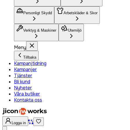
Personligt Skydd
Arbetskläder & Skor
Verktyg & Maskiner
Utemiljö
Meny
Tillbaka
Kampanjtidning
Kampanjer
Tjänster
Bli kund
Nyheter
Våra butiker
Kontakta oss
Logga in