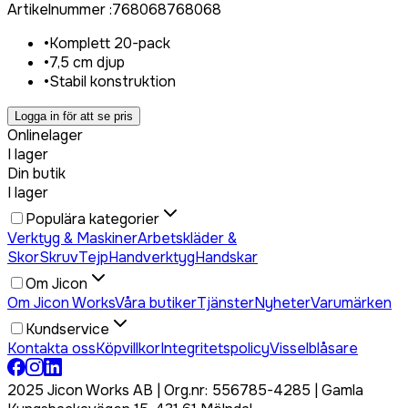
Artikelnummer
:
768068
768068
•
Komplett 20-pack
•
7,5 cm djup
•
Stabil konstruktion
Logga in för att se pris
Onlinelager
I lager
Din butik
I lager
Populära kategorier
Verktyg & Maskiner
Arbetskläder &
Skor
Skruv
Tejp
Handverktyg
Handskar
Om Jicon
Om Jicon Works
Våra butiker
Tjänster
Nyheter
Varumärken
Kundservice
Kontakta oss
Köpvillkor
Integritetspolicy
Visselblåsare
2025 Jicon Works AB | Org.nr: 556785-4285 | Gamla