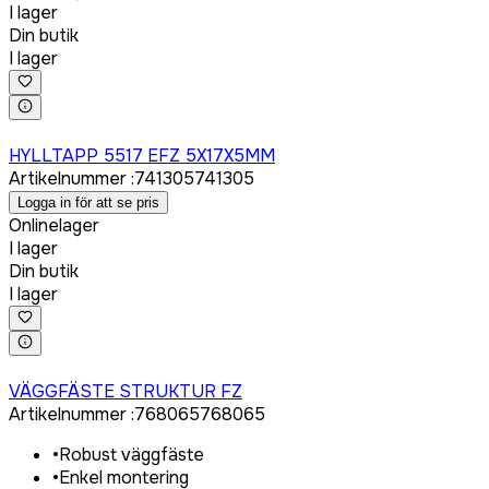
I lager
Din butik
I lager
Logga in för att köpa
HYLLTAPP 5517 EFZ 5X17X5MM
Artikelnummer
:
741305
741305
Logga in för att se pris
Onlinelager
I lager
Din butik
I lager
Logga in för att köpa
VÄGGFÄSTE STRUKTUR FZ
Artikelnummer
:
768065
768065
•
Robust väggfäste
•
Enkel montering