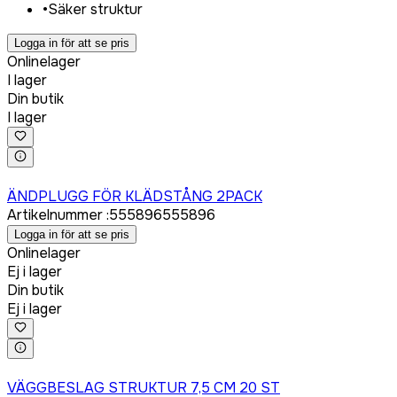
•
Säker struktur
Logga in för att se pris
Onlinelager
I lager
Din butik
I lager
Logga in för att köpa
ÄNDPLUGG FÖR KLÄDSTÅNG 2PACK
Artikelnummer
:
555896
555896
Logga in för att se pris
Onlinelager
Ej i lager
Din butik
Ej i lager
Logga in för att köpa
VÄGGBESLAG STRUKTUR 7,5 CM 20 ST