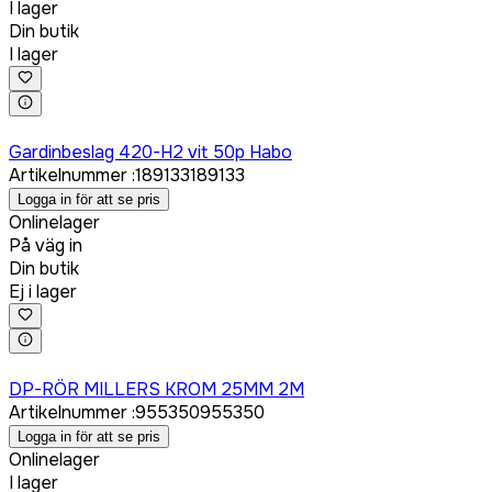
I lager
Din butik
I lager
Logga in för att köpa
Gardinbeslag 420-H2 vit 50p Habo
Artikelnummer
:
189133
189133
Logga in för att se pris
Onlinelager
På väg in
Din butik
Ej i lager
Logga in för att köpa
DP-RÖR MILLERS KROM 25MM 2M
Artikelnummer
:
955350
955350
Logga in för att se pris
Onlinelager
I lager