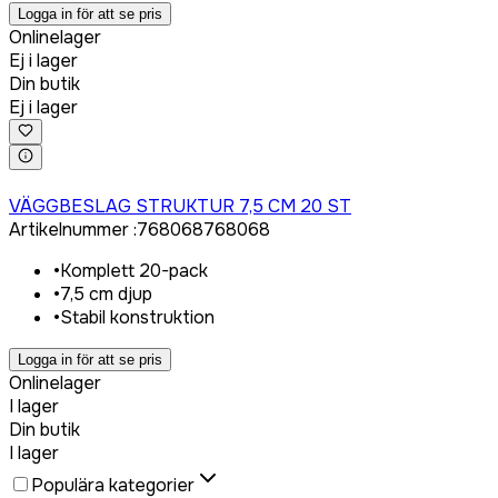
Logga in för att se pris
Onlinelager
Ej i lager
Din butik
Ej i lager
Logga in för att köpa
VÄGGBESLAG STRUKTUR 7,5 CM 20 ST
Artikelnummer
:
768068
768068
•
Komplett 20-pack
•
7,5 cm djup
•
Stabil konstruktion
Logga in för att se pris
Onlinelager
I lager
Din butik
I lager
Populära kategorier