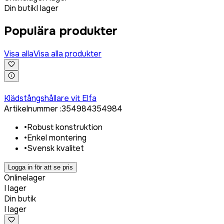
Din butik
I lager
Populära produkter
Visa alla
Visa alla produkter
Logga in för att köpa
Klädstångshållare vit Elfa
Artikelnummer
:
354984
354984
•
Robust konstruktion
•
Enkel montering
•
Svensk kvalitet
Logga in för att se pris
Onlinelager
I lager
Din butik
I lager