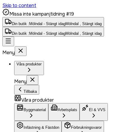
Skip to content
Missa inte kampanjtidning #19
Din butik :
Mölndal - Stängt idag
Mölndal , Stängt idag
Din butik :
Mölndal - Stängt idag
Mölndal , Stängt idag
Meny
Våra produkter
Meny
Tillbaka
Våra produkter
Byggmaterial
Arbetsplats
El & VVS
Infästning & Fästdon
Förbrukningsvaror