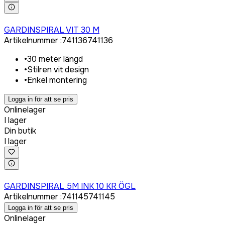
Logga in för att köpa
GARDINSPIRAL VIT 30 M
Artikelnummer
:
741136
741136
•
30 meter längd
•
Stilren vit design
•
Enkel montering
Logga in för att se pris
Onlinelager
I lager
Din butik
I lager
Logga in för att köpa
GARDINSPIRAL 5M INK 10 KR ÖGL
Artikelnummer
:
741145
741145
Logga in för att se pris
Onlinelager