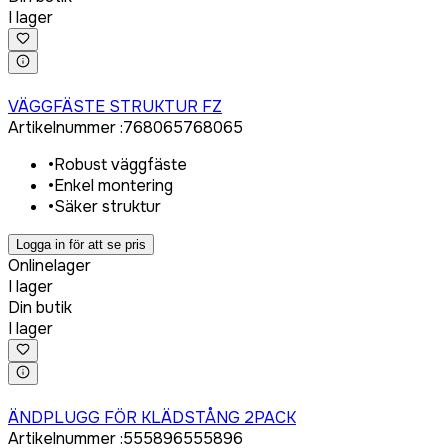
I lager
Logga in för att köpa
VÄGGFÄSTE STRUKTUR FZ
Artikelnummer
:
768065
768065
•
Robust väggfäste
•
Enkel montering
•
Säker struktur
Logga in för att se pris
Onlinelager
I lager
Din butik
I lager
Logga in för att köpa
ÄNDPLUGG FÖR KLÄDSTÅNG 2PACK
Artikelnummer
:
555896
555896