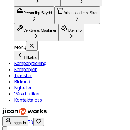
Personligt Skydd
Arbetskläder & Skor
Verktyg & Maskiner
Utemiljö
Meny
Tillbaka
Kampanjtidning
Kampanjer
Tjänster
Bli kund
Nyheter
Våra butiker
Kontakta oss
Logga in