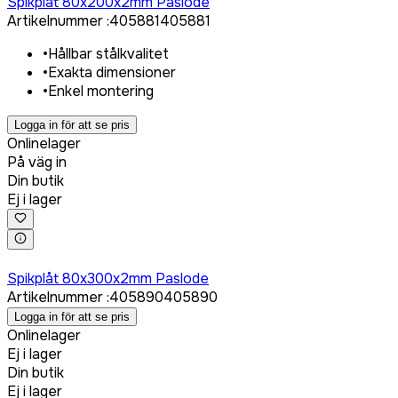
Spikplåt 80x200x2mm Paslode
Artikelnummer
:
405881
405881
•
Hållbar stålkvalitet
•
Exakta dimensioner
•
Enkel montering
Logga in för att se pris
Onlinelager
På väg in
Din butik
Ej i lager
Logga in för att köpa
Spikplåt 80x300x2mm Paslode
Artikelnummer
:
405890
405890
Logga in för att se pris
Onlinelager
Ej i lager
Din butik
Ej i lager