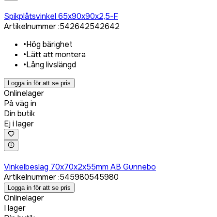
Logga in för att köpa
Spikplåtsvinkel 65x90x90x2,5-F
Artikelnummer
:
542642
542642
•
Hög bärighet
•
Lätt att montera
•
Lång livslängd
Logga in för att se pris
Onlinelager
På väg in
Din butik
Ej i lager
Logga in för att köpa
Vinkelbeslag 70x70x2x55mm AB Gunnebo
Artikelnummer
:
545980
545980
Logga in för att se pris
Onlinelager
I lager