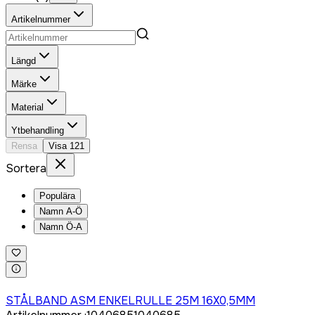
Artikelnummer
Längd
Märke
Material
Ytbehandling
Rensa
Visa
121
Sortera
Populära
Namn A-Ö
Namn Ö-A
Logga in för att köpa
STÅLBAND ASM ENKELRULLE 25M 16X0,5MM