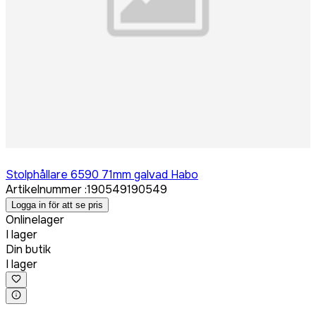
Logga in för att köpa
Stolphållare 6590 71mm galvad Habo
Artikelnummer
:
190549
190549
Logga in för att se pris
Onlinelager
I lager
Din butik
I lager
Logga in för att köpa