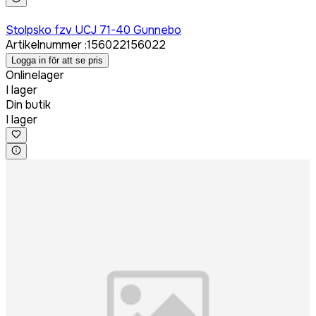
Logga in för att köpa
Stolpsko fzv UCJ 71-40 Gunnebo
Artikelnummer
:
156022
156022
Logga in för att se pris
Onlinelager
I lager
Din butik
I lager