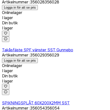
Artikelnummer
:
356028
356028
Logga in för att se pris
Onlinelager
I lager
Din butik
I lager
Logga in för att köpa
Takåsfäste SPF vänster SST Gunnebo
Artikelnummer
:
356029
356029
Logga in för att se pris
Onlinelager
I lager
Din butik
I lager
Logga in för att köpa
SPIKNINGSPLÅT 60X200X2MM SST
Artikelnummer
:
356054
356054