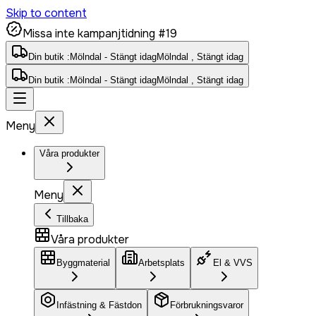
Skip to content
Missa inte kampanjtidning #19
Din butik :
Mölndal - Stängt idag
Mölndal , Stängt idag
Din butik :
Mölndal - Stängt idag
Mölndal , Stängt idag
Meny
Våra produkter
Meny
Tillbaka
Våra produkter
Byggmaterial
Arbetsplats
El & VVS
Infästning & Fästdon
Förbrukningsvaror