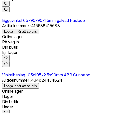
Logga in för att köpa
Byggvinkel 65x90x90x1,5mm galvad Paslode
Artikelnummer
:
415688
415688
Logga in för att se pris
Onlinelager
På väg in
Din butik
Ej i lager
Logga in för att köpa
Vinkelbeslag 105x105x2,5x90mm ABR Gunnebo
Artikelnummer
:
434824
434824
Logga in för att se pris
Onlinelager
I lager
Din butik
I lager