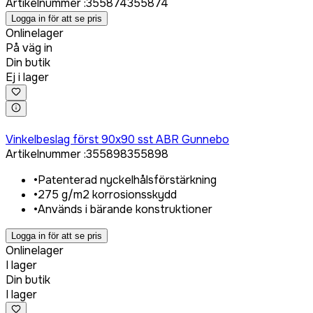
Artikelnummer
:
355874
355874
Logga in för att se pris
Onlinelager
På väg in
Din butik
Ej i lager
Logga in för att köpa
Vinkelbeslag först 90x90 sst ABR Gunnebo
Artikelnummer
:
355898
355898
•
Patenterad nyckelhålsförstärkning
•
275 g/m2 korrosionsskydd
•
Används i bärande konstruktioner
Logga in för att se pris
Onlinelager
I lager
Din butik
I lager