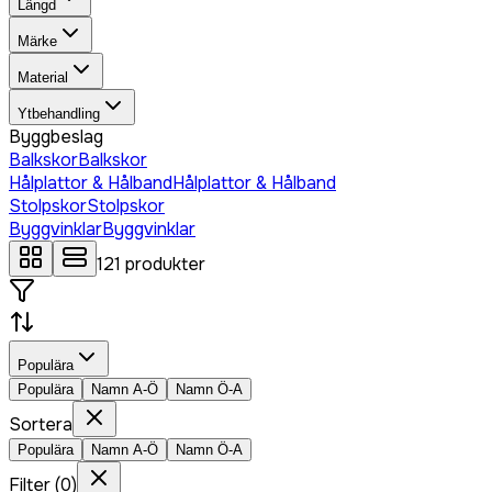
Längd
Märke
Material
Ytbehandling
Byggbeslag
Balkskor
Balkskor
Hålplattor & Hålband
Hålplattor & Hålband
Stolpskor
Stolpskor
Byggvinklar
Byggvinklar
121
produkter
Populära
Populära
Namn A-Ö
Namn Ö-A
Sortera
Populära
Namn A-Ö
Namn Ö-A
Filter
(
0
)