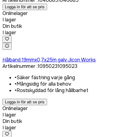
Artikelnummer
:
1040685
1040685
Logga in för att se pris
Onlinelager
I lager
Din butik
I lager
Logga in för att köpa
Hålband 19mmx0,7x25m galv Jicon Works
Artikelnummer
:
1095023
1095023
•
Säker fästning varje gång
•
Mångsidig för alla behov
•
Rostskyddad för lång hållbarhet
Logga in för att se pris
Onlinelager
I lager
Din butik
I lager