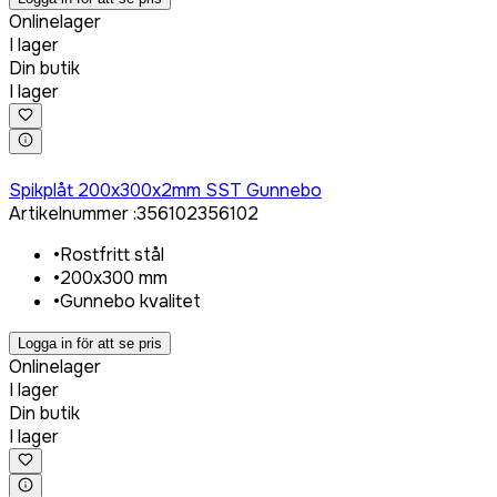
Onlinelager
I lager
Din butik
I lager
Logga in för att köpa
Spikplåt 200x300x2mm SST Gunnebo
Artikelnummer
:
356102
356102
•
Rostfritt stål
•
200x300 mm
•
Gunnebo kvalitet
Logga in för att se pris
Onlinelager
I lager
Din butik
I lager