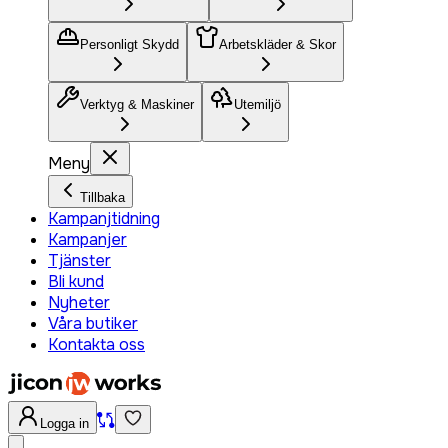
Personligt Skydd
Arbetskläder & Skor
Verktyg & Maskiner
Utemiljö
Meny
Tillbaka
Kampanjtidning
Kampanjer
Tjänster
Bli kund
Nyheter
Våra butiker
Kontakta oss
Logga in