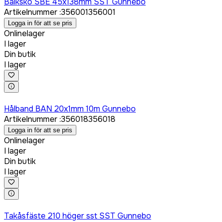
Balksko SBE 45x138mm SST Gunnebo
Artikelnummer
:
356001
356001
Logga in för att se pris
Onlinelager
I lager
Din butik
I lager
Logga in för att köpa
Hålband BAN 20x1mm 10m Gunnebo
Artikelnummer
:
356018
356018
Logga in för att se pris
Onlinelager
I lager
Din butik
I lager
Logga in för att köpa
Takåsfäste 210 höger sst SST Gunnebo