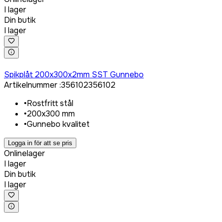
I lager
Din butik
I lager
Logga in för att köpa
Spikplåt 200x300x2mm SST Gunnebo
Artikelnummer
:
356102
356102
•
Rostfritt stål
•
200x300 mm
•
Gunnebo kvalitet
Logga in för att se pris
Onlinelager
I lager
Din butik
I lager
Logga in för att köpa