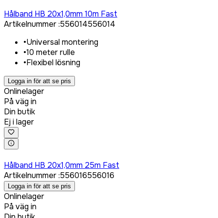
Logga in för att köpa
Hålband HB 20x1,0mm 10m Fast
Artikelnummer
:
556014
556014
•
Universal montering
•
10 meter rulle
•
Flexibel lösning
Logga in för att se pris
Onlinelager
På väg in
Din butik
Ej i lager
Logga in för att köpa
Hålband HB 20x1,0mm 25m Fast
Artikelnummer
:
556016
556016
Logga in för att se pris
Onlinelager
På väg in
Din butik