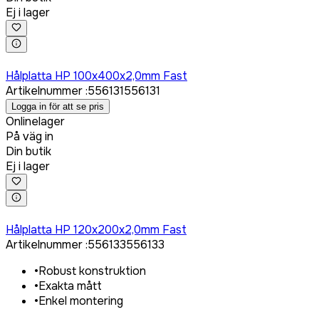
Ej i lager
Logga in för att köpa
Hålplatta HP 100x400x2,0mm Fast
Artikelnummer
:
556131
556131
Logga in för att se pris
Onlinelager
På väg in
Din butik
Ej i lager
Logga in för att köpa
Hålplatta HP 120x200x2,0mm Fast
Artikelnummer
:
556133
556133
•
Robust konstruktion
•
Exakta mått
•
Enkel montering