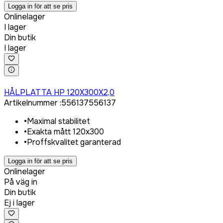
Logga in för att se pris
Onlinelager
I lager
Din butik
I lager
Logga in för att köpa
HÅLPLATTA HP 120X300X2,0
Artikelnummer
:
556137
556137
•
Maximal stabilitet
•
Exakta mått 120x300
•
Proffskvalitet garanterad
Logga in för att se pris
Onlinelager
På väg in
Din butik
Ej i lager