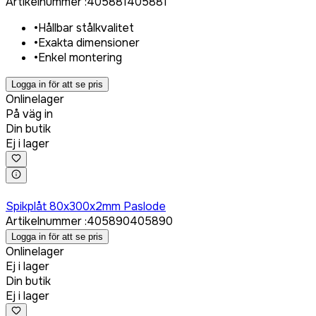
Artikelnummer
:
405881
405881
•
Hållbar stålkvalitet
•
Exakta dimensioner
•
Enkel montering
Logga in för att se pris
Onlinelager
På väg in
Din butik
Ej i lager
Logga in för att köpa
Spikplåt 80x300x2mm Paslode
Artikelnummer
:
405890
405890
Logga in för att se pris
Onlinelager
Ej i lager
Din butik
Ej i lager