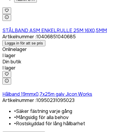
Logga in för att köpa
STÅLBAND ASM ENKELRULLE 25M 16X0,5MM
Artikelnummer
:
1040685
1040685
Logga in för att se pris
Onlinelager
I lager
Din butik
I lager
Logga in för att köpa
Hålband 19mmx0,7x25m galv Jicon Works
Artikelnummer
:
1095023
1095023
•
Säker fästning varje gång
•
Mångsidig för alla behov
•
Rostskyddad för lång hållbarhet