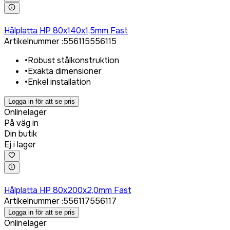
Logga in för att köpa
Hålplatta HP 80x140x1,5mm Fast
Artikelnummer
:
556115
556115
•
Robust stålkonstruktion
•
Exakta dimensioner
•
Enkel installation
Logga in för att se pris
Onlinelager
På väg in
Din butik
Ej i lager
Logga in för att köpa
Hålplatta HP 80x200x2,0mm Fast
Artikelnummer
:
556117
556117
Logga in för att se pris
Onlinelager