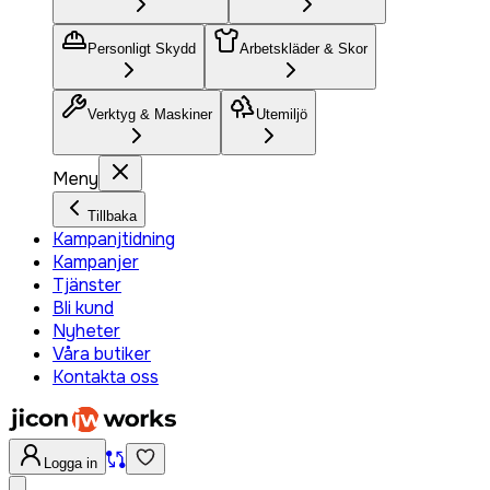
Personligt Skydd
Arbetskläder & Skor
Verktyg & Maskiner
Utemiljö
Meny
Tillbaka
Kampanjtidning
Kampanjer
Tjänster
Bli kund
Nyheter
Våra butiker
Kontakta oss
Logga in