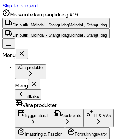
Skip to content
Missa inte kampanjtidning #19
Din butik :
Mölndal - Stängt idag
Mölndal , Stängt idag
Din butik :
Mölndal - Stängt idag
Mölndal , Stängt idag
Meny
Våra produkter
Meny
Tillbaka
Våra produkter
Byggmaterial
Arbetsplats
El & VVS
Infästning & Fästdon
Förbrukningsvaror