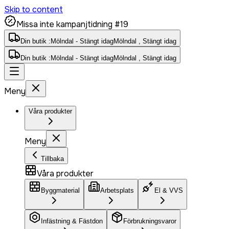
Skip to content
Missa inte kampanjtidning #19
Din butik :
Mölndal - Stängt idag
Mölndal , Stängt idag
Din butik :
Mölndal - Stängt idag
Mölndal , Stängt idag
Meny
Våra produkter
Meny
Tillbaka
Våra produkter
Byggmaterial
Arbetsplats
El & VVS
Infästning & Fästdon
Förbrukningsvaror