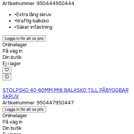
Artikelnummer
:
950444
950444
•
Extra lång skruv
•
Kraftig balksko
•
Säker infästning
Logga in för att se pris
Onlinelager
På väg in
Din butik
Ej i lager
Logga in för att köpa
STOLPSKO 40-60MM M16 BALKSKO TILL PÅBYGGBAR
SKRUV
Artikelnummer
:
950447
950447
Logga in för att se pris
Onlinelager
På väg in
Din butik