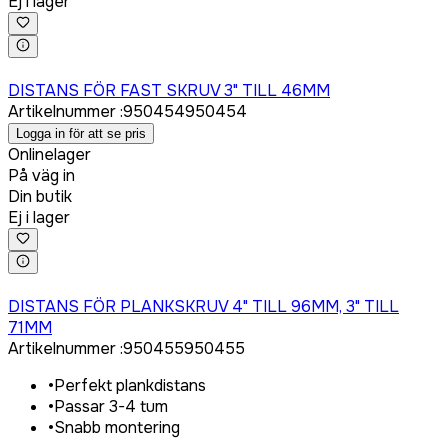
Ej i lager
Logga in för att köpa
DISTANS FÖR FAST SKRUV 3" TILL 46MM
Artikelnummer
:
950454
950454
Logga in för att se pris
Onlinelager
På väg in
Din butik
Ej i lager
Logga in för att köpa
DISTANS FÖR PLANKSKRUV 4" TILL 96MM, 3" TILL
71MM
Artikelnummer
:
950455
950455
•
Perfekt plankdistans
•
Passar 3-4 tum
•
Snabb montering