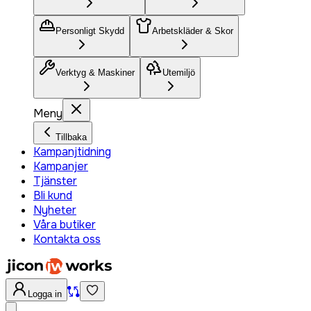
Personligt Skydd
Arbetskläder & Skor
Verktyg & Maskiner
Utemiljö
Meny
Tillbaka
Kampanjtidning
Kampanjer
Tjänster
Bli kund
Nyheter
Våra butiker
Kontakta oss
Logga in