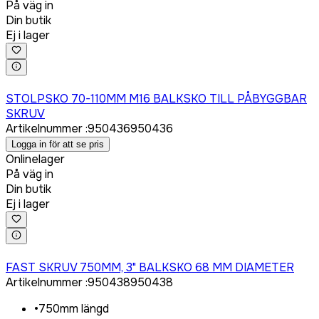
På väg in
Din butik
Ej i lager
Logga in för att köpa
STOLPSKO 70-110MM M16 BALKSKO TILL PÅBYGGBAR
SKRUV
Artikelnummer
:
950436
950436
Logga in för att se pris
Onlinelager
På väg in
Din butik
Ej i lager
Logga in för att köpa
FAST SKRUV 750MM, 3" BALKSKO 68 MM DIAMETER
Artikelnummer
:
950438
950438
•
750mm längd