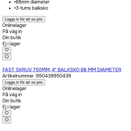
•
68mm diameter
•
3-tums balksko
Logga in för att se pris
Onlinelager
På väg in
Din butik
Ej i lager
Logga in för att köpa
FAST SKRUV 750MM, 4" BALKSKO 68 MM DIAMETER
Artikelnummer
:
950439
950439
Logga in för att se pris
Onlinelager
På väg in
Din butik
Ej i lager
Logga in för att köpa