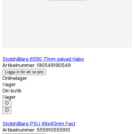
Logga in för att köpa
Stolphållare 6590 71mm galvad Habo
Artikelnummer
:
190549
190549
Logga in för att se pris
Onlinelager
I lager
Din butik
I lager
Logga in för att köpa
Stolphållare PSU 48x40mm Fast
Artikelnummer
:
555910
555910