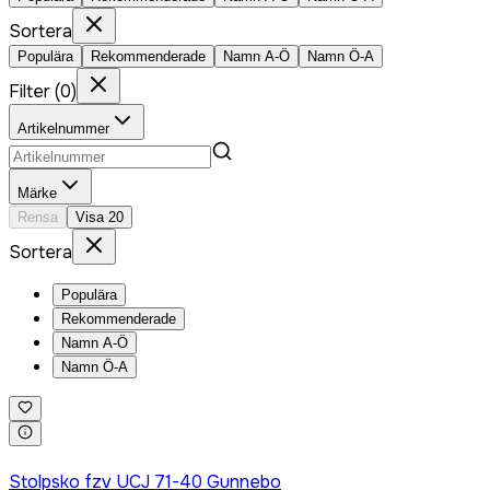
Sortera
Populära
Rekommenderade
Namn A-Ö
Namn Ö-A
Filter
(
0
)
Artikelnummer
Märke
Rensa
Visa
20
Sortera
Populära
Rekommenderade
Namn A-Ö
Namn Ö-A
Logga in för att köpa
Stolpsko fzv UCJ 71-40 Gunnebo