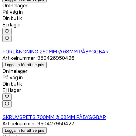
Onlinelager
På väg in
Din butik
Ej i lager
Logga in för att köpa
FÖRLÄNGNING 250MM Ø 68MM PÅBYGGBAR
Artikelnummer
:
950426
950426
Logga in för att se pris
Onlinelager
På väg in
Din butik
Ej i lager
Logga in för att köpa
SKRUVSPETS 700MM Ø 68MM PÅBYGGBAR
Artikelnummer
:
950427
950427
Logga in för att se pris