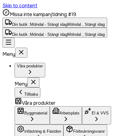
Skip to content
Missa inte kampanjtidning #19
Din butik :
Mölndal - Stängt idag
Mölndal , Stängt idag
Din butik :
Mölndal - Stängt idag
Mölndal , Stängt idag
Meny
Våra produkter
Meny
Tillbaka
Våra produkter
Byggmaterial
Arbetsplats
El & VVS
Infästning & Fästdon
Förbrukningsvaror