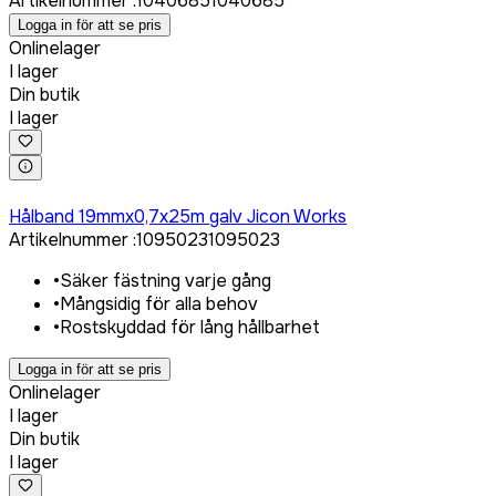
Artikelnummer
:
1040685
1040685
Logga in för att se pris
Onlinelager
I lager
Din butik
I lager
Logga in för att köpa
Hålband 19mmx0,7x25m galv Jicon Works
Artikelnummer
:
1095023
1095023
•
Säker fästning varje gång
•
Mångsidig för alla behov
•
Rostskyddad för lång hållbarhet
Logga in för att se pris
Onlinelager
I lager
Din butik
I lager