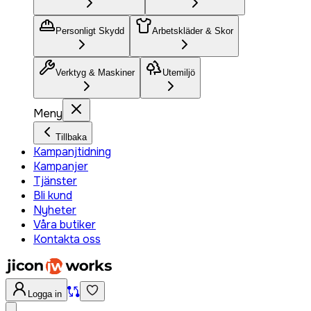
Personligt Skydd
Arbetskläder & Skor
Verktyg & Maskiner
Utemiljö
Meny
Tillbaka
Kampanjtidning
Kampanjer
Tjänster
Bli kund
Nyheter
Våra butiker
Kontakta oss
Logga in