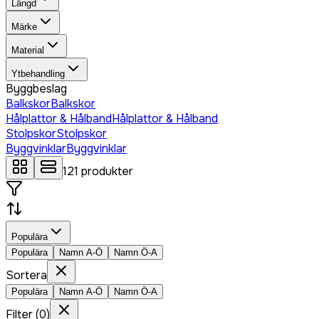
Längd
Märke
Material
Ytbehandling
Byggbeslag
Balkskor
Balkskor
Hålplattor & Hålband
Hålplattor & Hålband
Stolpskor
Stolpskor
Byggvinklar
Byggvinklar
121
produkter
Populära
Populära
Namn A-Ö
Namn Ö-A
Sortera
Populära
Namn A-Ö
Namn Ö-A
Filter
(
0
)