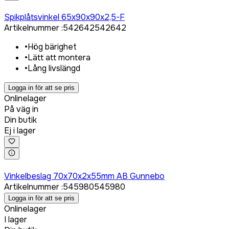
Logga in för att köpa
Spikplåtsvinkel 65x90x90x2,5-F
Artikelnummer
:
542642
542642
•
Hög bärighet
•
Lätt att montera
•
Lång livslängd
Logga in för att se pris
Onlinelager
På väg in
Din butik
Ej i lager
Logga in för att köpa
Vinkelbeslag 70x70x2x55mm AB Gunnebo
Artikelnummer
:
545980
545980
Logga in för att se pris
Onlinelager
I lager