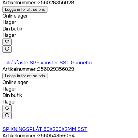
Artikelnummer
:
356028
356028
Logga in för att se pris
Onlinelager
I lager
Din butik
I lager
Logga in för att köpa
Takåsfäste SPF vänster SST Gunnebo
Artikelnummer
:
356029
356029
Logga in för att se pris
Onlinelager
I lager
Din butik
I lager
Logga in för att köpa
SPIKNINGSPLÅT 60X200X2MM SST
Artikelnummer
:
356054
356054