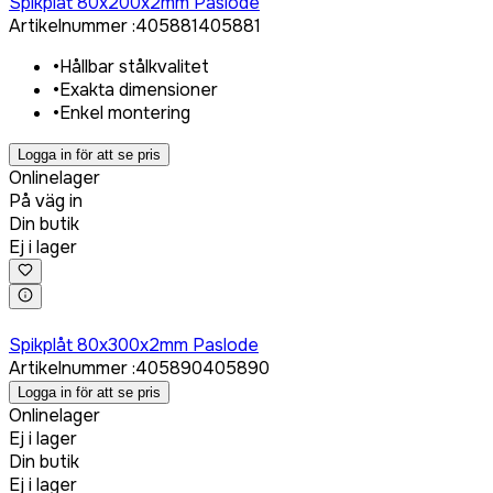
Spikplåt 80x200x2mm Paslode
Artikelnummer
:
405881
405881
•
Hållbar stålkvalitet
•
Exakta dimensioner
•
Enkel montering
Logga in för att se pris
Onlinelager
På väg in
Din butik
Ej i lager
Logga in för att köpa
Spikplåt 80x300x2mm Paslode
Artikelnummer
:
405890
405890
Logga in för att se pris
Onlinelager
Ej i lager
Din butik
Ej i lager