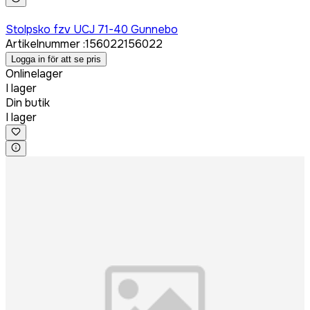
Logga in för att köpa
Stolpsko fzv UCJ 71-40 Gunnebo
Artikelnummer
:
156022
156022
Logga in för att se pris
Onlinelager
I lager
Din butik
I lager