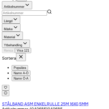
Artikelnummer
Längd
Märke
Material
Ytbehandling
Rensa
Visa
121
Sortera
Populära
Namn A-Ö
Namn Ö-A
Logga in för att köpa
STÅLBAND ASM ENKELRULLE 25M 16X0,5MM