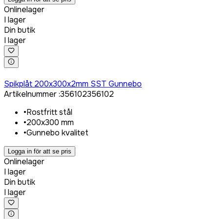
Onlinelager
I lager
Din butik
I lager
Logga in för att köpa
Spikplåt 200x300x2mm SST Gunnebo
Artikelnummer
:
356102
356102
•
Rostfritt stål
•
200x300 mm
•
Gunnebo kvalitet
Logga in för att se pris
Onlinelager
I lager
Din butik
I lager