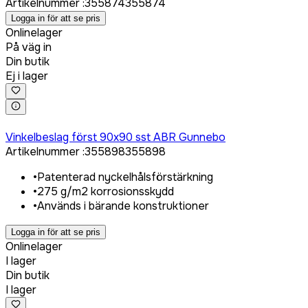
Artikelnummer
:
355874
355874
Logga in för att se pris
Onlinelager
På väg in
Din butik
Ej i lager
Logga in för att köpa
Vinkelbeslag först 90x90 sst ABR Gunnebo
Artikelnummer
:
355898
355898
•
Patenterad nyckelhålsförstärkning
•
275 g/m2 korrosionsskydd
•
Används i bärande konstruktioner
Logga in för att se pris
Onlinelager
I lager
Din butik
I lager