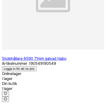
Logga in för att köpa
Stolphållare 6590 71mm galvad Habo
Artikelnummer
:
190549
190549
Logga in för att se pris
Onlinelager
I lager
Din butik
I lager
Logga in för att köpa