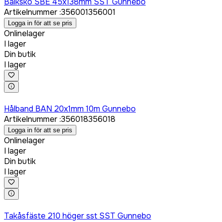
Balksko SBE 45x138mm SST Gunnebo
Artikelnummer
:
356001
356001
Logga in för att se pris
Onlinelager
I lager
Din butik
I lager
Logga in för att köpa
Hålband BAN 20x1mm 10m Gunnebo
Artikelnummer
:
356018
356018
Logga in för att se pris
Onlinelager
I lager
Din butik
I lager
Logga in för att köpa
Takåsfäste 210 höger sst SST Gunnebo