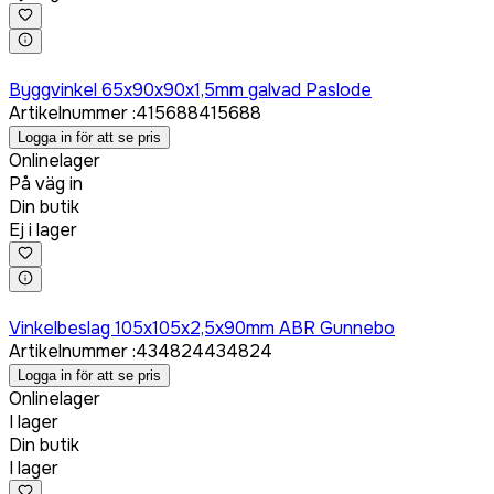
Logga in för att köpa
Byggvinkel 65x90x90x1,5mm galvad Paslode
Artikelnummer
:
415688
415688
Logga in för att se pris
Onlinelager
På väg in
Din butik
Ej i lager
Logga in för att köpa
Vinkelbeslag 105x105x2,5x90mm ABR Gunnebo
Artikelnummer
:
434824
434824
Logga in för att se pris
Onlinelager
I lager
Din butik
I lager