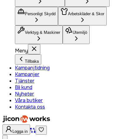
Personligt Skydd
Arbetskläder & Skor
Verktyg & Maskiner
Utemiljö
Meny
Tillbaka
Kampanjtidning
Kampanjer
Tjänster
Bli kund
Nyheter
Våra butiker
Kontakta oss
Logga in