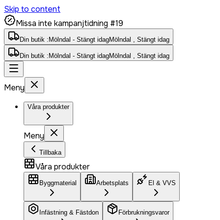
Skip to content
Missa inte kampanjtidning #19
Din butik :
Mölndal - Stängt idag
Mölndal , Stängt idag
Din butik :
Mölndal - Stängt idag
Mölndal , Stängt idag
Meny
Våra produkter
Meny
Tillbaka
Våra produkter
Byggmaterial
Arbetsplats
El & VVS
Infästning & Fästdon
Förbrukningsvaror