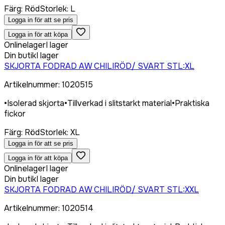
Färg
:
Röd
Storlek
:
L
Logga in för att se pris
Logga in för att köpa
Onlinelager
I lager
Din butik
I lager
SKJORTA FODRAD AW CHILIRÖD/ SVART STL:XL
Artikelnummer
:
1020515
•
Isolerad skjorta
•
Tillverkad i slitstarkt material
•
Praktiska
fickor
Färg
:
Röd
Storlek
:
XL
Logga in för att se pris
Logga in för att köpa
Onlinelager
I lager
Din butik
I lager
SKJORTA FODRAD AW CHILIRÖD/ SVART STL:XXL
Artikelnummer
:
1020514