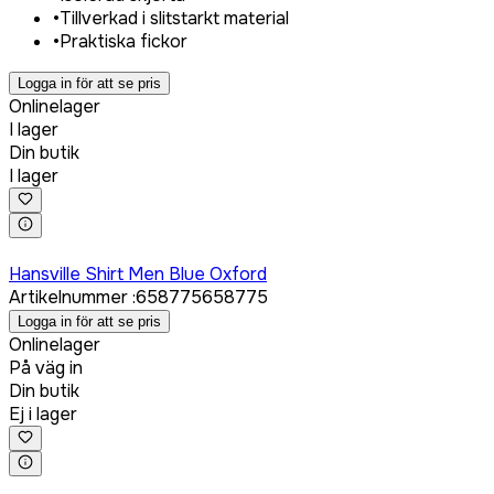
•
Tillverkad i slitstarkt material
•
Praktiska fickor
Logga in för att se pris
Onlinelager
I lager
Din butik
I lager
Logga in för att köpa
Hansville Shirt Men Blue Oxford
Artikelnummer
:
658775
658775
Logga in för att se pris
Onlinelager
På väg in
Din butik
Ej i lager
Logga in för att köpa