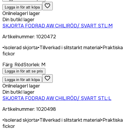
Logga in för att köpa
Onlinelager
I lager
Din butik
I lager
SKJORTA FODRAD AW CHILIRÖD/ SVART STL:M
Artikelnummer
:
1020472
•
Isolerad skjorta
•
Tillverkad i slitstarkt material
•
Praktiska
fickor
Färg
:
Röd
Storlek
:
M
Logga in för att se pris
Logga in för att köpa
Onlinelager
I lager
Din butik
I lager
SKJORTA FODRAD AW CHILIRÖD/ SVART STL:L
Artikelnummer
:
1020498
•
Isolerad skjorta
•
Tillverkad i slitstarkt material
•
Praktiska
fickor