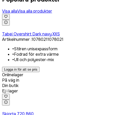
Visa alla
Visa alla produkter
Logga in för att köpa
Tabei Overshirt Dark navy,XXS
Artikelnummer
:
1078021
1078021
•
Stilren unisexpassform
•
Fodrad för extra värme
•
Ull och polyester-mix
Logga in för att se pris
Onlinelager
På väg in
Din butik
Ej i lager
Logga in för att köpa
Skjorta 720 B60