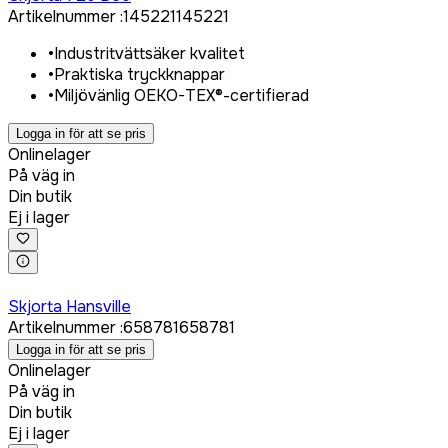
Artikelnummer
:
145221
145221
•
Industritvättsäker kvalitet
•
Praktiska tryckknappar
•
Miljövänlig OEKO-TEX®-certifierad
Logga in för att se pris
Onlinelager
På väg in
Din butik
Ej i lager
Logga in för att köpa
Skjorta Hansville
Artikelnummer
:
658781
658781
Logga in för att se pris
Onlinelager
På väg in
Din butik
Ej i lager