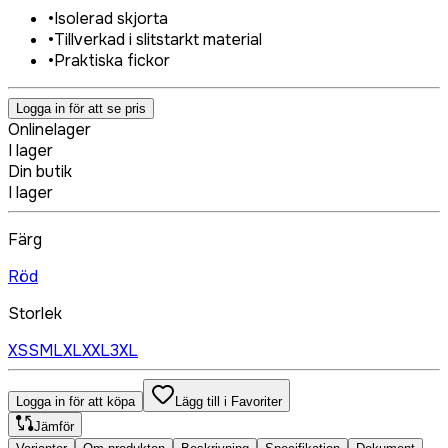
•
Isolerad skjorta
•
Tillverkad i slitstarkt material
•
Praktiska fickor
Logga in för att se pris
Onlinelager
I lager
Din butik
I lager
Färg
Röd
Storlek
XS
S
M
L
XL
XXL
3XL
Logga in för att köpa
Lägg till i Favoriter
Jämför