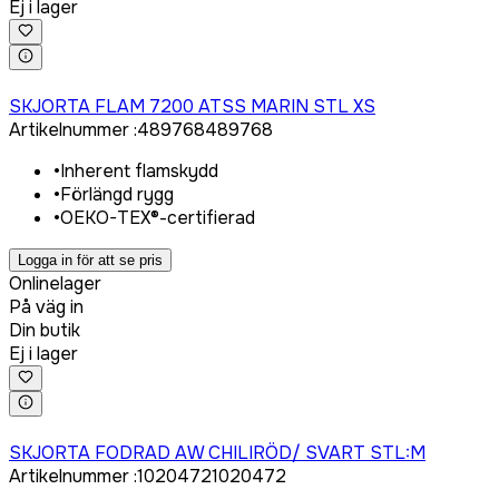
Ej i lager
Logga in för att köpa
SKJORTA FLAM 7200 ATSS MARIN STL XS
Artikelnummer
:
489768
489768
•
Inherent flamskydd
•
Förlängd rygg
•
OEKO-TEX®-certifierad
Logga in för att se pris
Onlinelager
På väg in
Din butik
Ej i lager
Logga in för att köpa
SKJORTA FODRAD AW CHILIRÖD/ SVART STL:M
Artikelnummer
:
1020472
1020472