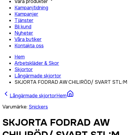
Våra produkter
Kampanjtidning
Kampanjer
Tjänster
Bli kund
Nyheter
Våra butiker
Kontakta oss
Hem
Arbetskläder & Skor
Skjortor
Långärmade skjortor
SKJORTA FODRAD AW CHILIRÖD/ SVART STL:M
Långärmade skjortor
Hem
Varumärke
:
Snickers
SKJORTA FODRAD AW
CHILIRÖD/ SVART STL:M