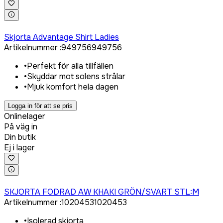
Logga in för att köpa
Skjorta Advantage Shirt Ladies
Artikelnummer
:
949756
949756
•
Perfekt för alla tillfällen
•
Skyddar mot solens strålar
•
Mjuk komfort hela dagen
Logga in för att se pris
Onlinelager
På väg in
Din butik
Ej i lager
Logga in för att köpa
SKJORTA FODRAD AW KHAKI GRÖN/SVART STL:M
Artikelnummer
:
1020453
1020453
•
Isolerad skjorta