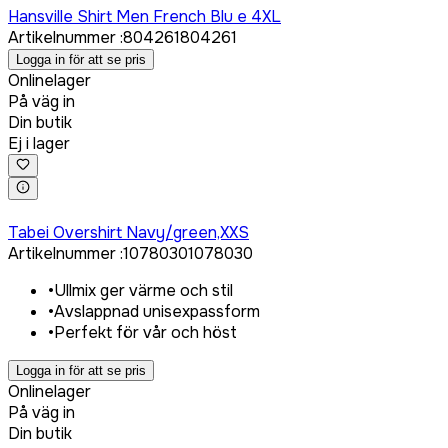
Hansville Shirt Men French Blu e 4XL
Artikelnummer
:
804261
804261
Logga in för att se pris
Onlinelager
På väg in
Din butik
Ej i lager
Logga in för att köpa
Tabei Overshirt Navy/green,XXS
Artikelnummer
:
1078030
1078030
•
Ullmix ger värme och stil
•
Avslappnad unisexpassform
•
Perfekt för vår och höst
Logga in för att se pris
Onlinelager
På väg in
Din butik