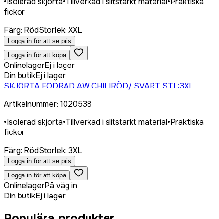
•
Isolerad skjorta
•
Tillverkad i slitstarkt material
•
Praktiska
fickor
Färg
:
Röd
Storlek
:
XXL
Logga in för att se pris
Logga in för att köpa
Onlinelager
Ej i lager
Din butik
Ej i lager
SKJORTA FODRAD AW CHILIRÖD/ SVART STL:3XL
Artikelnummer
:
1020538
•
Isolerad skjorta
•
Tillverkad i slitstarkt material
•
Praktiska
fickor
Färg
:
Röd
Storlek
:
3XL
Logga in för att se pris
Logga in för att köpa
Onlinelager
På väg in
Din butik
Ej i lager
Populära produkter