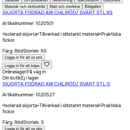
Varianter
Om produkten
Beskrivning
Specifikation
Dokument
Material- och skötselråd
Matt och storlekar
Bildgalleri
SKJORTA FODRAD AW CHILIRÖD/ SVART STL:XS
Artikelnummer
:
1020501
•
Isolerad skjorta
•
Tillverkad i slitstarkt material
•
Praktiska
fickor
Färg
:
Röd
Storlek
:
XS
Logga in för att se pris
Logga in för att köpa
Onlinelager
På väg in
Din butik
Ej i lager
SKJORTA FODRAD AW CHILIRÖD/ SVART STL:S
Artikelnummer
:
1020527
•
Isolerad skjorta
•
Tillverkad i slitstarkt material
•
Praktiska
fickor
Färg
:
Röd
Storlek
:
S
Logga in för att se pris