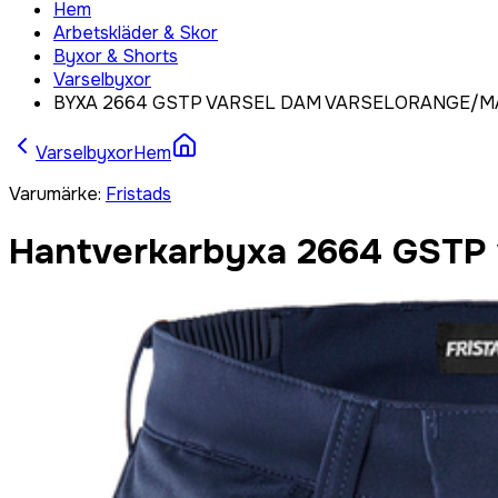
Hem
Arbetskläder & Skor
Byxor & Shorts
Varselbyxor
BYXA 2664 GSTP VARSEL DAM VARSELORANGE/MA
Varselbyxor
Hem
Varumärke
:
Fristads
Hantverkarbyxa 2664 GSTP v