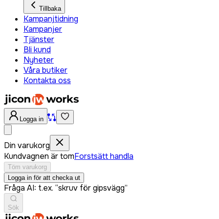
Tillbaka
Kampanjtidning
Kampanjer
Tjänster
Bli kund
Nyheter
Våra butiker
Kontakta oss
Logga in
Din varukorg
Kundvagnen är tom
Forstsätt handla
Töm varukorg
Logga in för att checka ut
Fråga AI: t.ex. “skruv för gipsvägg”
Sök