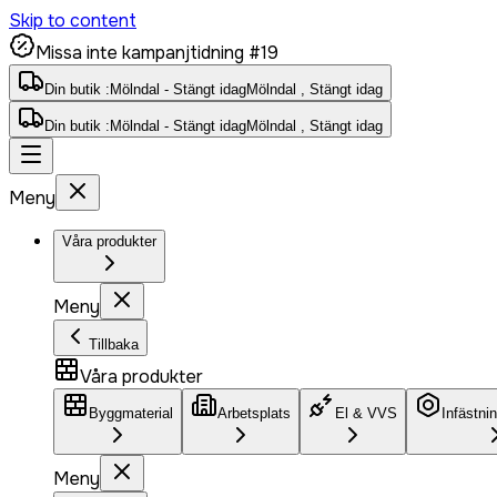
Skip to content
Missa inte kampanjtidning #19
Din butik :
Mölndal - Stängt idag
Mölndal , Stängt idag
Din butik :
Mölndal - Stängt idag
Mölndal , Stängt idag
Meny
Våra produkter
Meny
Tillbaka
Våra produkter
Byggmaterial
Arbetsplats
El & VVS
Infästni
Meny