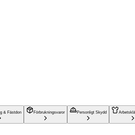
ng & Fästdon
Förbrukningsvaror
Personligt Skydd
Arbetskl