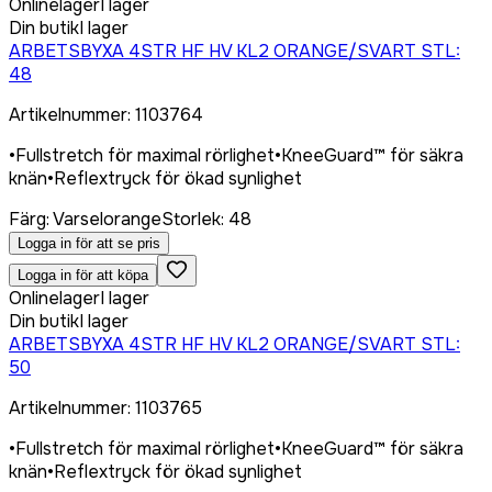
Onlinelager
I lager
Din butik
I lager
ARBETSBYXA 4STR HF HV KL2 ORANGE/SVART STL:
48
Artikelnummer
:
1103764
•
Fullstretch för maximal rörlighet
•
KneeGuard™ för säkra
knän
•
Reflextryck för ökad synlighet
Färg
:
Varselorange
Storlek
:
48
Logga in för att se pris
Logga in för att köpa
Onlinelager
I lager
Din butik
I lager
ARBETSBYXA 4STR HF HV KL2 ORANGE/SVART STL:
50
Artikelnummer
:
1103765
•
Fullstretch för maximal rörlighet
•
KneeGuard™ för säkra
knän
•
Reflextryck för ökad synlighet