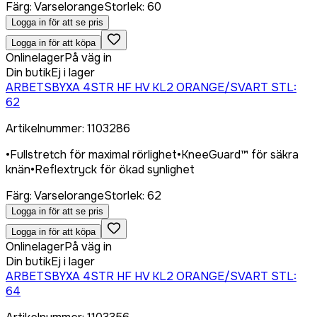
Färg
:
Varselorange
Storlek
:
60
Logga in för att se pris
Logga in för att köpa
Onlinelager
På väg in
Din butik
Ej i lager
ARBETSBYXA 4STR HF HV KL2 ORANGE/SVART STL:
62
Artikelnummer
:
1103286
•
Fullstretch för maximal rörlighet
•
KneeGuard™ för säkra
knän
•
Reflextryck för ökad synlighet
Färg
:
Varselorange
Storlek
:
62
Logga in för att se pris
Logga in för att köpa
Onlinelager
På väg in
Din butik
Ej i lager
ARBETSBYXA 4STR HF HV KL2 ORANGE/SVART STL:
64