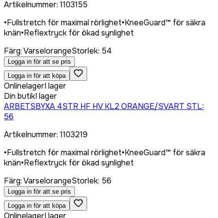
Artikelnummer
:
1103155
•
Fullstretch för maximal rörlighet
•
KneeGuard™ för säkra
knän
•
Reflextryck för ökad synlighet
Färg
:
Varselorange
Storlek
:
54
Logga in för att se pris
Logga in för att köpa
Onlinelager
I lager
Din butik
I lager
ARBETSBYXA 4STR HF HV KL2 ORANGE/SVART STL:
56
Artikelnummer
:
1103219
•
Fullstretch för maximal rörlighet
•
KneeGuard™ för säkra
knän
•
Reflextryck för ökad synlighet
Färg
:
Varselorange
Storlek
:
56
Logga in för att se pris
Logga in för att köpa
Onlinelager
I lager