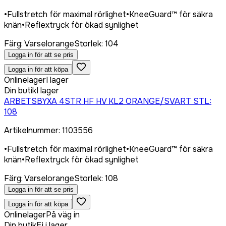
•
Fullstretch för maximal rörlighet
•
KneeGuard™ för säkra
knän
•
Reflextryck för ökad synlighet
Färg
:
Varselorange
Storlek
:
104
Logga in för att se pris
Logga in för att köpa
Onlinelager
I lager
Din butik
I lager
ARBETSBYXA 4STR HF HV KL2 ORANGE/SVART STL:
108
Artikelnummer
:
1103556
•
Fullstretch för maximal rörlighet
•
KneeGuard™ för säkra
knän
•
Reflextryck för ökad synlighet
Färg
:
Varselorange
Storlek
:
108
Logga in för att se pris
Logga in för att köpa
Onlinelager
På väg in
Din butik
Ej i lager