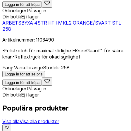
Logga in för att köpa
Onlinelager
På väg in
Din butik
Ej i lager
ARBETSBYXA 4STR HF HV KL2 ORANGE/SVART STL:
258
Artikelnummer
:
1103490
•
Fullstretch för maximal rörlighet
•
KneeGuard™ för säkra
knän
•
Reflextryck för ökad synlighet
Färg
:
Varselorange
Storlek
:
258
Logga in för att se pris
Logga in för att köpa
Onlinelager
På väg in
Din butik
Ej i lager
Populära produkter
Visa alla
Visa alla produkter