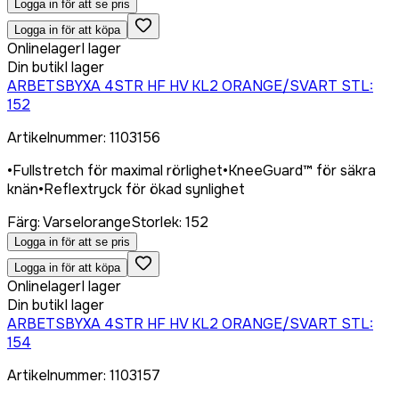
Logga in för att se pris
Logga in för att köpa
Onlinelager
I lager
Din butik
I lager
ARBETSBYXA 4STR HF HV KL2 ORANGE/SVART STL:
152
Artikelnummer
:
1103156
•
Fullstretch för maximal rörlighet
•
KneeGuard™ för säkra
knän
•
Reflextryck för ökad synlighet
Färg
:
Varselorange
Storlek
:
152
Logga in för att se pris
Logga in för att köpa
Onlinelager
I lager
Din butik
I lager
ARBETSBYXA 4STR HF HV KL2 ORANGE/SVART STL:
154
Artikelnummer
:
1103157