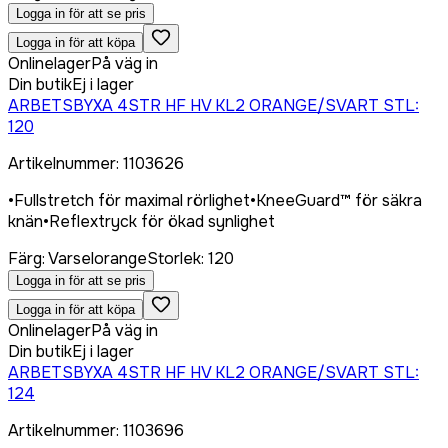
Logga in för att se pris
Logga in för att köpa
Onlinelager
På väg in
Din butik
Ej i lager
ARBETSBYXA 4STR HF HV KL2 ORANGE/SVART STL:
120
Artikelnummer
:
1103626
•
Fullstretch för maximal rörlighet
•
KneeGuard™ för säkra
knän
•
Reflextryck för ökad synlighet
Färg
:
Varselorange
Storlek
:
120
Logga in för att se pris
Logga in för att köpa
Onlinelager
På väg in
Din butik
Ej i lager
ARBETSBYXA 4STR HF HV KL2 ORANGE/SVART STL:
124
Artikelnummer
:
1103696