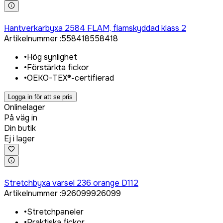
Logga in för att köpa
Hantverkarbyxa 2584 FLAM, flamskyddad klass 2
Artikelnummer
:
558418
558418
•
Hög synlighet
•
Förstärkta fickor
•
OEKO-TEX®-certifierad
Logga in för att se pris
Onlinelager
På väg in
Din butik
Ej i lager
Logga in för att köpa
Stretchbyxa varsel 236 orange D112
Artikelnummer
:
926099
926099
•
Stretchpaneler
•
Praktiska fickor