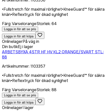
Artikelnummer
:
1103356
•
Fullstretch för maximal rörlighet
•
KneeGuard™ för säkra
knän
•
Reflextryck för ökad synlighet
Färg
:
Varselorange
Storlek
:
64
Logga in för att se pris
Logga in för att köpa
Onlinelager
På väg in
Din butik
Ej i lager
ARBETSBYXA 4STR HF HV KL2 ORANGE/SVART STL:
88
Artikelnummer
:
1103357
•
Fullstretch för maximal rörlighet
•
KneeGuard™ för säkra
knän
•
Reflextryck för ökad synlighet
Färg
:
Varselorange
Storlek
:
88
Logga in för att se pris
Logga in för att köpa
Onlinelager
I lager