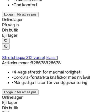
•
God komfort
Logga in för att se pris
Onlinelager
På väg in
Din butik
Ej i lager
Logga in för att köpa
Stretchbyxa 312 varsel, klass 1
Artikelnummer
:
926678
926678
•
4-vägs stretch för maximal rörlighet
•
Cordura-förstärkta knäfickor med nivåval
•
Mångsidiga fickor för verktygshantering
Logga in för att se pris
Onlinelager
Ej i lager
Din butik