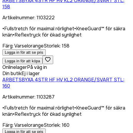
ARBETSBYXA 4STR HF HV KL2 ORANGE/SVART STL:
158
Artikelnummer
:
1103222
•
Fullstretch för maximal rörlighet
•
KneeGuard™ för säkra
knän
•
Reflextryck för ökad synlighet
Färg
:
Varselorange
Storlek
:
158
Logga in för att se pris
Logga in för att köpa
Onlinelager
På väg in
Din butik
Ej i lager
ARBETSBYXA 4STR HF HV KL2 ORANGE/SVART STL:
160
Artikelnummer
:
1103287
•
Fullstretch för maximal rörlighet
•
KneeGuard™ för säkra
knän
•
Reflextryck för ökad synlighet
Färg
:
Varselorange
Storlek
:
160
Logga in för att se pris