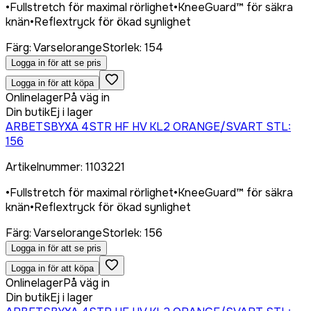
•
Fullstretch för maximal rörlighet
•
KneeGuard™ för säkra
knän
•
Reflextryck för ökad synlighet
Färg
:
Varselorange
Storlek
:
154
Logga in för att se pris
Logga in för att köpa
Onlinelager
På väg in
Din butik
Ej i lager
ARBETSBYXA 4STR HF HV KL2 ORANGE/SVART STL:
156
Artikelnummer
:
1103221
•
Fullstretch för maximal rörlighet
•
KneeGuard™ för säkra
knän
•
Reflextryck för ökad synlighet
Färg
:
Varselorange
Storlek
:
156
Logga in för att se pris
Logga in för att köpa
Onlinelager
På väg in
Din butik
Ej i lager