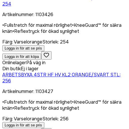
254
Artikelnummer
:
1103426
•
Fullstretch för maximal rörlighet
•
KneeGuard™ för säkra
knän
•
Reflextryck för ökad synlighet
Färg
:
Varselorange
Storlek
:
254
Logga in för att se pris
Logga in för att köpa
Onlinelager
På väg in
Din butik
Ej i lager
ARBETSBYXA 4STR HF HV KL2 ORANGE/SVART STL:
256
Artikelnummer
:
1103427
•
Fullstretch för maximal rörlighet
•
KneeGuard™ för säkra
knän
•
Reflextryck för ökad synlighet
Färg
:
Varselorange
Storlek
:
256
Logga in för att se pris