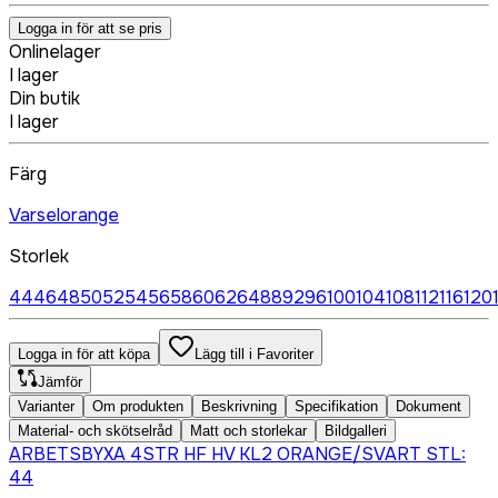
Logga in för att se pris
Onlinelager
I lager
Din butik
I lager
Färg
Varselorange
Storlek
44
46
48
50
52
54
56
58
60
62
64
88
92
96
100
104
108
112
116
120
Logga in för att köpa
Lägg till i Favoriter
Jämför
Varianter
Om produkten
Beskrivning
Specifikation
Dokument
Material- och skötselråd
Matt och storlekar
Bildgalleri
ARBETSBYXA 4STR HF HV KL2 ORANGE/SVART STL:
44