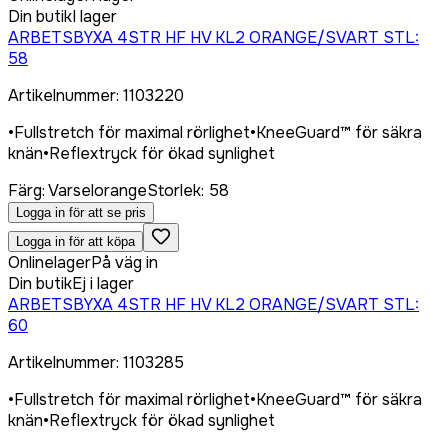
Din butik
I lager
ARBETSBYXA 4STR HF HV KL2 ORANGE/SVART STL:
58
Artikelnummer
:
1103220
•
Fullstretch för maximal rörlighet
•
KneeGuard™ för säkra
knän
•
Reflextryck för ökad synlighet
Färg
:
Varselorange
Storlek
:
58
Logga in för att se pris
Logga in för att köpa
Onlinelager
På väg in
Din butik
Ej i lager
ARBETSBYXA 4STR HF HV KL2 ORANGE/SVART STL:
60
Artikelnummer
:
1103285
•
Fullstretch för maximal rörlighet
•
KneeGuard™ för säkra
knän
•
Reflextryck för ökad synlighet