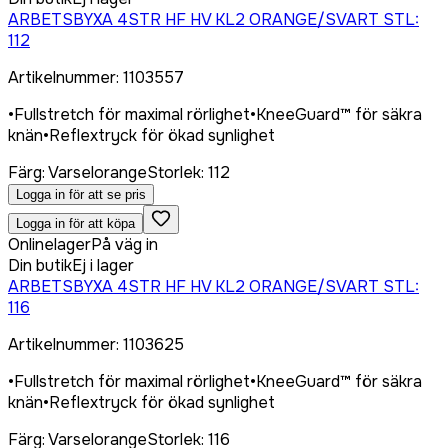
ARBETSBYXA 4STR HF HV KL2 ORANGE/SVART STL:
112
Artikelnummer
:
1103557
•
Fullstretch för maximal rörlighet
•
KneeGuard™ för säkra
knän
•
Reflextryck för ökad synlighet
Färg
:
Varselorange
Storlek
:
112
Logga in för att se pris
Logga in för att köpa
Onlinelager
På väg in
Din butik
Ej i lager
ARBETSBYXA 4STR HF HV KL2 ORANGE/SVART STL:
116
Artikelnummer
:
1103625
•
Fullstretch för maximal rörlighet
•
KneeGuard™ för säkra
knän
•
Reflextryck för ökad synlighet
Färg
:
Varselorange
Storlek
:
116