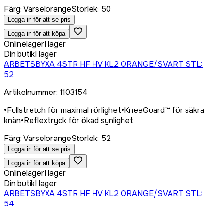
Färg
:
Varselorange
Storlek
:
50
Logga in för att se pris
Logga in för att köpa
Onlinelager
I lager
Din butik
I lager
ARBETSBYXA 4STR HF HV KL2 ORANGE/SVART STL:
52
Artikelnummer
:
1103154
•
Fullstretch för maximal rörlighet
•
KneeGuard™ för säkra
knän
•
Reflextryck för ökad synlighet
Färg
:
Varselorange
Storlek
:
52
Logga in för att se pris
Logga in för att köpa
Onlinelager
I lager
Din butik
I lager
ARBETSBYXA 4STR HF HV KL2 ORANGE/SVART STL:
54