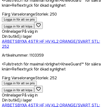
•
Fullstretch för maximal rörlighet
•
KneeGuard™ för säkra
knän
•
Reflextryck för ökad synlighet
Färg
:
Varselorange
Storlek
:
250
Logga in för att se pris
Logga in för att köpa
Onlinelager
På väg in
Din butik
Ej i lager
ARBETSBYXA 4STR HF HV KL2 ORANGE/SVART STL:
252
Artikelnummer
:
1103359
•
Fullstretch för maximal rörlighet
•
KneeGuard™ för säkra
knän
•
Reflextryck för ökad synlighet
Färg
:
Varselorange
Storlek
:
252
Logga in för att se pris
Logga in för att köpa
Onlinelager
På väg in
Din butik
Ej i lager
ARBETSBYXA 4STR HF HV KL2 ORANGE/SVART STL: