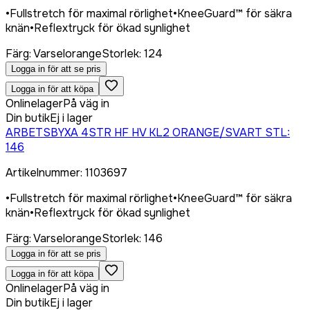
•
Fullstretch för maximal rörlighet
•
KneeGuard™ för säkra
knän
•
Reflextryck för ökad synlighet
Färg
:
Varselorange
Storlek
:
124
Logga in för att se pris
Logga in för att köpa
Onlinelager
På väg in
Din butik
Ej i lager
ARBETSBYXA 4STR HF HV KL2 ORANGE/SVART STL:
146
Artikelnummer
:
1103697
•
Fullstretch för maximal rörlighet
•
KneeGuard™ för säkra
knän
•
Reflextryck för ökad synlighet
Färg
:
Varselorange
Storlek
:
146
Logga in för att se pris
Logga in för att köpa
Onlinelager
På väg in
Din butik
Ej i lager