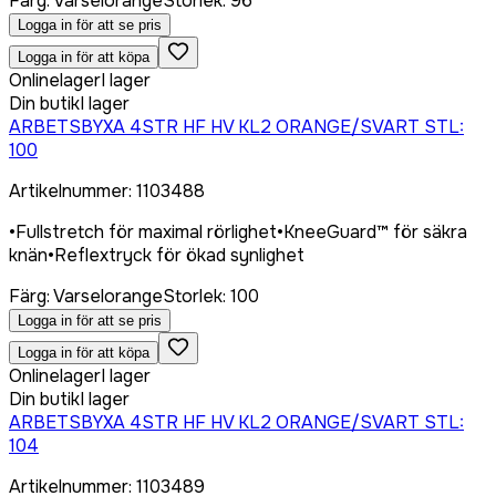
Färg
:
Varselorange
Storlek
:
96
Logga in för att se pris
Logga in för att köpa
Onlinelager
I lager
Din butik
I lager
ARBETSBYXA 4STR HF HV KL2 ORANGE/SVART STL:
100
Artikelnummer
:
1103488
•
Fullstretch för maximal rörlighet
•
KneeGuard™ för säkra
knän
•
Reflextryck för ökad synlighet
Färg
:
Varselorange
Storlek
:
100
Logga in för att se pris
Logga in för att köpa
Onlinelager
I lager
Din butik
I lager
ARBETSBYXA 4STR HF HV KL2 ORANGE/SVART STL:
104
Artikelnummer
:
1103489