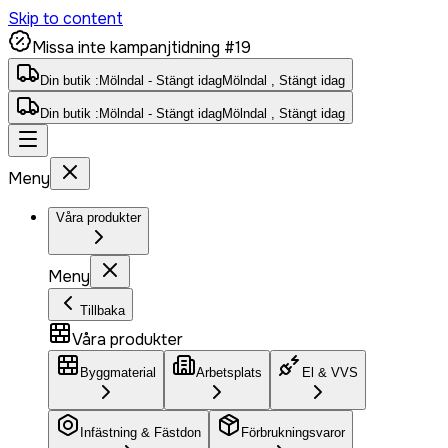
Skip to content
Missa inte kampanjtidning #19
Din butik :
Mölndal - Stängt idag
Mölndal , Stängt idag
Din butik :
Mölndal - Stängt idag
Mölndal , Stängt idag
Meny
Våra produkter
Meny
Tillbaka
Våra produkter
Byggmaterial
Arbetsplats
El & VVS
Infästning & Fästdon
Förbrukningsvaror