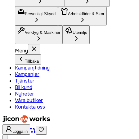
Personligt Skydd
Arbetskläder & Skor
Verktyg & Maskiner
Utemiljö
Meny
Tillbaka
Kampanjtidning
Kampanjer
Tjänster
Bli kund
Nyheter
Våra butiker
Kontakta oss
Logga in