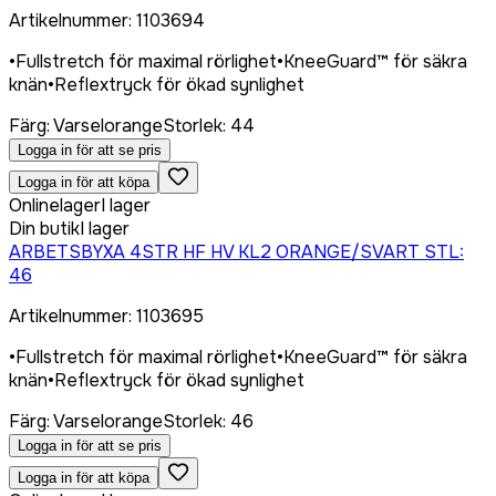
Artikelnummer
:
1103694
•
Fullstretch för maximal rörlighet
•
KneeGuard™ för säkra
knän
•
Reflextryck för ökad synlighet
Färg
:
Varselorange
Storlek
:
44
Logga in för att se pris
Logga in för att köpa
Onlinelager
I lager
Din butik
I lager
ARBETSBYXA 4STR HF HV KL2 ORANGE/SVART STL:
46
Artikelnummer
:
1103695
•
Fullstretch för maximal rörlighet
•
KneeGuard™ för säkra
knän
•
Reflextryck för ökad synlighet
Färg
:
Varselorange
Storlek
:
46
Logga in för att se pris
Logga in för att köpa