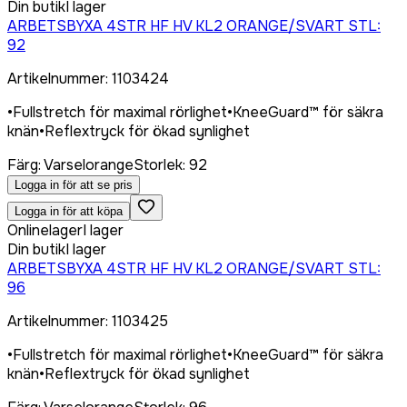
Din butik
I lager
ARBETSBYXA 4STR HF HV KL2 ORANGE/SVART STL:
92
Artikelnummer
:
1103424
•
Fullstretch för maximal rörlighet
•
KneeGuard™ för säkra
knän
•
Reflextryck för ökad synlighet
Färg
:
Varselorange
Storlek
:
92
Logga in för att se pris
Logga in för att köpa
Onlinelager
I lager
Din butik
I lager
ARBETSBYXA 4STR HF HV KL2 ORANGE/SVART STL:
96
Artikelnummer
:
1103425
•
Fullstretch för maximal rörlighet
•
KneeGuard™ för säkra
knän
•
Reflextryck för ökad synlighet