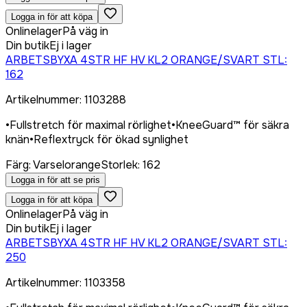
Logga in för att köpa
Onlinelager
På väg in
Din butik
Ej i lager
ARBETSBYXA 4STR HF HV KL2 ORANGE/SVART STL:
162
Artikelnummer
:
1103288
•
Fullstretch för maximal rörlighet
•
KneeGuard™ för säkra
knän
•
Reflextryck för ökad synlighet
Färg
:
Varselorange
Storlek
:
162
Logga in för att se pris
Logga in för att köpa
Onlinelager
På väg in
Din butik
Ej i lager
ARBETSBYXA 4STR HF HV KL2 ORANGE/SVART STL:
250
Artikelnummer
:
1103358