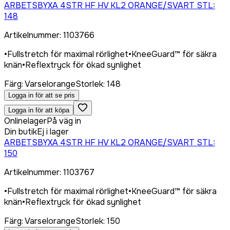
ARBETSBYXA 4STR HF HV KL2 ORANGE/SVART STL:
148
Artikelnummer
:
1103766
•
Fullstretch för maximal rörlighet
•
KneeGuard™ för säkra
knän
•
Reflextryck för ökad synlighet
Färg
:
Varselorange
Storlek
:
148
Logga in för att se pris
Logga in för att köpa
Onlinelager
På väg in
Din butik
Ej i lager
ARBETSBYXA 4STR HF HV KL2 ORANGE/SVART STL:
150
Artikelnummer
:
1103767
•
Fullstretch för maximal rörlighet
•
KneeGuard™ för säkra
knän
•
Reflextryck för ökad synlighet
Färg
:
Varselorange
Storlek
:
150