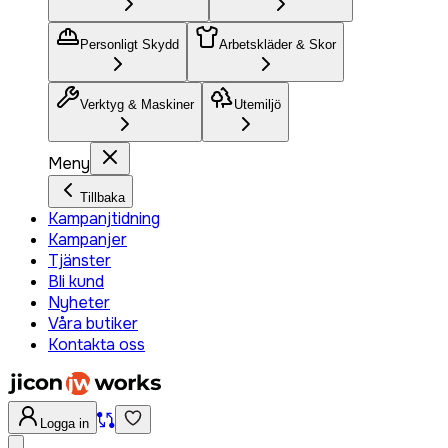
Personligt Skydd
Arbetskläder & Skor
Verktyg & Maskiner
Utemiljö
Meny
Tillbaka
Kampanjtidning
Kampanjer
Tjänster
Bli kund
Nyheter
Våra butiker
Kontakta oss
Logga in