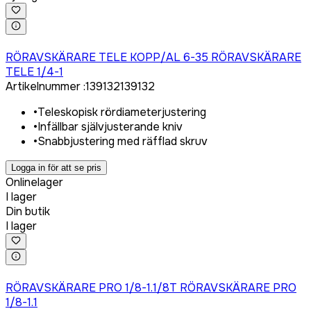
Logga in för att köpa
RÖRAVSKÄRARE TELE KOPP/AL 6-35 RÖRAVSKÄRARE
TELE 1/4-1
Artikelnummer
:
139132
139132
•
Teleskopisk rördiameterjustering
•
Infällbar självjusterande kniv
•
Snabbjustering med räfflad skruv
Logga in för att se pris
Onlinelager
I lager
Din butik
I lager
Logga in för att köpa
RÖRAVSKÄRARE PRO 1/8-1.1/8T RÖRAVSKÄRARE PRO
1/8-1.1