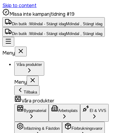
Skip to content
Missa inte kampanjtidning #19
Din butik :
Mölndal - Stängt idag
Mölndal , Stängt idag
Din butik :
Mölndal - Stängt idag
Mölndal , Stängt idag
Meny
Våra produkter
Meny
Tillbaka
Våra produkter
Byggmaterial
Arbetsplats
El & VVS
Infästning & Fästdon
Förbrukningsvaror