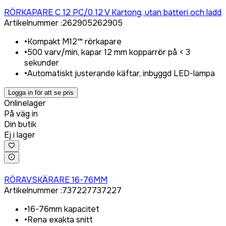
Logga in för att köpa
RÖRKAPARE C 12 PC/0 12 V Kartong, utan batteri och ladd
Artikelnummer
:
262905
262905
•
Kompakt M12™ rörkapare
•
500 varv/min, kapar 12 mm kopparrör på < 3
sekunder
•
Automatiskt justerande käftar, inbyggd LED-lampa
Logga in för att se pris
Onlinelager
På väg in
Din butik
Ej i lager
Logga in för att köpa
RÖRAVSKÄRARE 16-76MM
Artikelnummer
:
737227
737227
•
16-76mm kapacitet
•
Rena exakta snitt