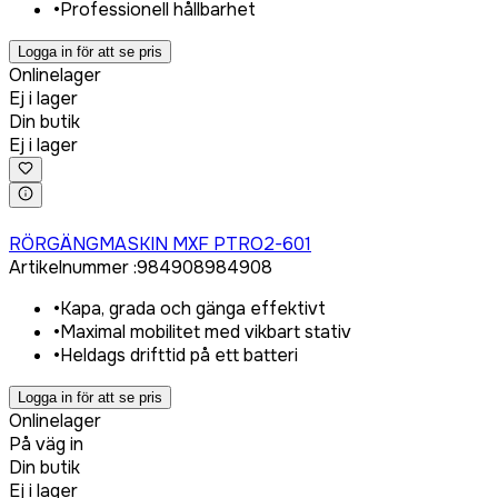
•
Professionell hållbarhet
Logga in för att se pris
Onlinelager
Ej i lager
Din butik
Ej i lager
Logga in för att köpa
RÖRGÄNGMASKIN MXF PTRO2-601
Artikelnummer
:
984908
984908
•
Kapa, grada och gänga effektivt
•
Maximal mobilitet med vikbart stativ
•
Heldags drifttid på ett batteri
Logga in för att se pris
Onlinelager
På väg in
Din butik
Ej i lager