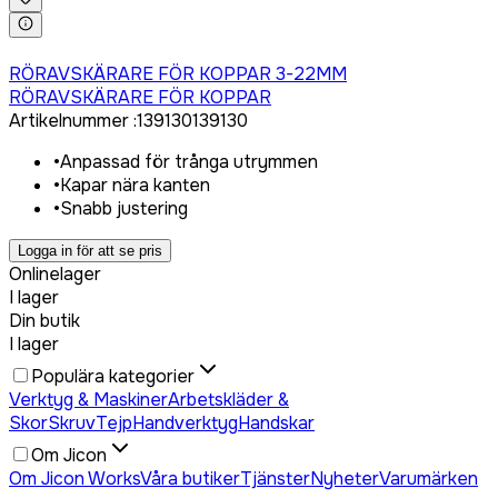
Logga in för att köpa
RÖRAVSKÄRARE FÖR KOPPAR 3-22MM
RÖRAVSKÄRARE FÖR KOPPAR
Artikelnummer
:
139130
139130
•
Anpassad för trånga utrymmen
•
Kapar nära kanten
•
Snabb justering
Logga in för att se pris
Onlinelager
I lager
Din butik
I lager
Populära kategorier
Verktyg & Maskiner
Arbetskläder &
Skor
Skruv
Tejp
Handverktyg
Handskar
Om Jicon
Om Jicon Works
Våra butiker
Tjänster
Nyheter
Varumärken