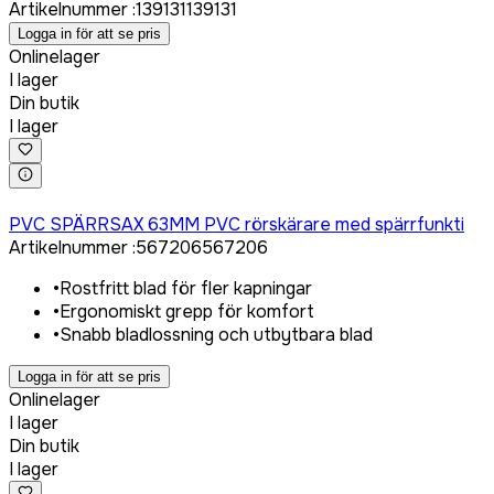
Artikelnummer
:
139131
139131
Logga in för att se pris
Onlinelager
I lager
Din butik
I lager
Logga in för att köpa
PVC SPÄRRSAX 63MM PVC rörskärare med spärrfunkti
Artikelnummer
:
567206
567206
•
Rostfritt blad för fler kapningar
•
Ergonomiskt grepp för komfort
•
Snabb bladlossning och utbytbara blad
Logga in för att se pris
Onlinelager
I lager
Din butik
I lager