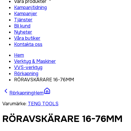
Våra produkter
Kampanjtidning
Kampanjer
Tjänster
Bli kund
Nyheter
Våra butiker
Kontakta oss
Hem
Verktyg & Maskiner
VVS-verktyg
Rörkapning
RÖRAVSKÄRARE 16-76MM
Rörkapning
Hem
Varumärke
:
TENG TOOLS
RÖRAVSKÄRARE 16-76MM