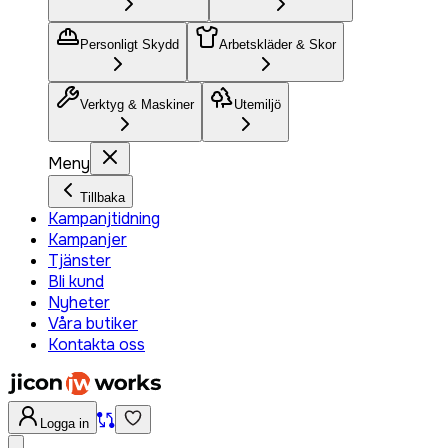
Personligt Skydd
Arbetskläder & Skor
Verktyg & Maskiner
Utemiljö
Meny
Tillbaka
Kampanjtidning
Kampanjer
Tjänster
Bli kund
Nyheter
Våra butiker
Kontakta oss
Logga in