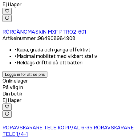
Ej i lager
Logga in för att köpa
RÖRGÄNGMASKIN MXF PTRO2-601
Artikelnummer
:
984908
984908
•
Kapa, grada och gänga effektivt
•
Maximal mobilitet med vikbart stativ
•
Heldags drifttid på ett batteri
Logga in för att se pris
Onlinelager
På väg in
Din butik
Ej i lager
Logga in för att köpa
RÖRAVSKÄRARE TELE KOPP/AL 6-35 RÖRAVSKÄRARE
TELE 1/4-1