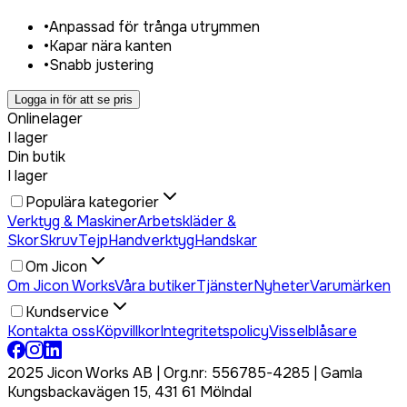
•
Anpassad för trånga utrymmen
•
Kapar nära kanten
•
Snabb justering
Logga in för att se pris
Onlinelager
I lager
Din butik
I lager
Populära kategorier
Verktyg & Maskiner
Arbetskläder &
Skor
Skruv
Tejp
Handverktyg
Handskar
Om Jicon
Om Jicon Works
Våra butiker
Tjänster
Nyheter
Varumärken
Kundservice
Kontakta oss
Köpvillkor
Integritetspolicy
Visselblåsare
2025 Jicon Works AB | Org.nr: 556785-4285 | Gamla
Kungsbackavägen 15, 431 61 Mölndal