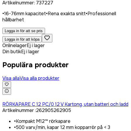
Artikelnummer
:
737227
•
16-76mm kapacitet
•
Rena exakta snitt
•
Professionell
hållbarhet
Logga in för att se pris
Logga in för att köpa
Onlinelager
Ej i lager
Din butik
Ej i lager
Populära produkter
Visa alla
Visa alla produkter
Logga in för att köpa
RÖRKAPARE C 12 PC/0 12 V Kartong, utan batteri och ladd
Artikelnummer
:
262905
262905
•
Kompakt M12™ rörkapare
•
500 varv/min, kapar 12 mm kopparrör på < 3