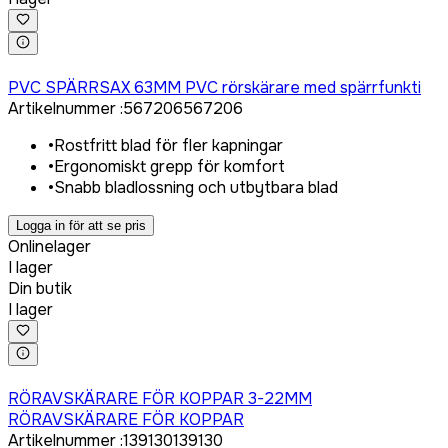
Logga in för att köpa
PVC SPÄRRSAX 63MM PVC rörskärare med spärrfunkti
Artikelnummer
:
567206
567206
•
Rostfritt blad för fler kapningar
•
Ergonomiskt grepp för komfort
•
Snabb bladlossning och utbytbara blad
Logga in för att se pris
Onlinelager
I lager
Din butik
I lager
Logga in för att köpa
RÖRAVSKÄRARE FÖR KOPPAR 3-22MM
RÖRAVSKÄRARE FÖR KOPPAR
Artikelnummer
:
139130
139130