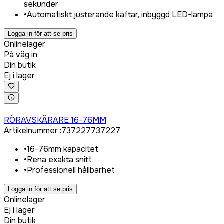
sekunder
•
Automatiskt justerande käftar, inbyggd LED-lampa
Logga in för att se pris
Onlinelager
På väg in
Din butik
Ej i lager
Logga in för att köpa
RÖRAVSKÄRARE 16-76MM
Artikelnummer
:
737227
737227
•
16-76mm kapacitet
•
Rena exakta snitt
•
Professionell hållbarhet
Logga in för att se pris
Onlinelager
Ej i lager
Din butik