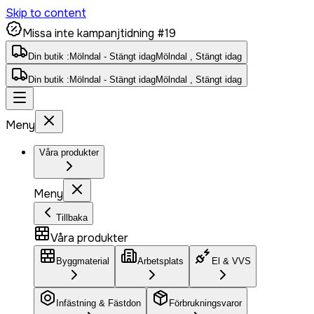
Skip to content
Missa inte kampanjtidning #19
Din butik :
Mölndal - Stängt idag
Mölndal , Stängt idag
Din butik :
Mölndal - Stängt idag
Mölndal , Stängt idag
Meny
Våra produkter
Meny
Tillbaka
Våra produkter
Byggmaterial
Arbetsplats
El & VVS
Infästning & Fästdon
Förbrukningsvaror