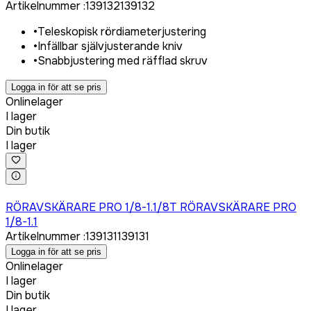
Artikelnummer
:
139132
139132
•
Teleskopisk rördiameterjustering
•
Infällbar självjusterande kniv
•
Snabbjustering med räfflad skruv
Logga in för att se pris
Onlinelager
I lager
Din butik
I lager
Logga in för att köpa
RÖRAVSKÄRARE PRO 1/8-1.1/8T RÖRAVSKÄRARE PRO
1/8-1.1
Artikelnummer
:
139131
139131
Logga in för att se pris
Onlinelager
I lager
Din butik
I lager