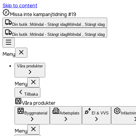
Skip to content
Missa inte kampanjtidning #19
Din butik :
Mölndal - Stängt idag
Mölndal , Stängt idag
Din butik :
Mölndal - Stängt idag
Mölndal , Stängt idag
Meny
Våra produkter
Meny
Tillbaka
Våra produkter
Byggmaterial
Arbetsplats
El & VVS
Infästni
Meny