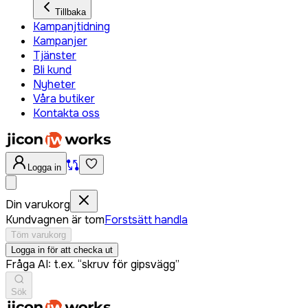
Tillbaka
Kampanjtidning
Kampanjer
Tjänster
Bli kund
Nyheter
Våra butiker
Kontakta oss
Logga in
Din varukorg
Kundvagnen är tom
Forstsätt handla
Töm varukorg
Logga in för att checka ut
Fråga AI: t.ex. “skruv för gipsvägg”
Sök