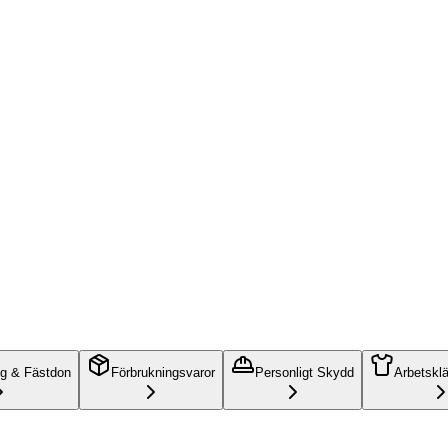
ng & Fästdon
Förbrukningsvaror
Personligt Skydd
Arbetskl