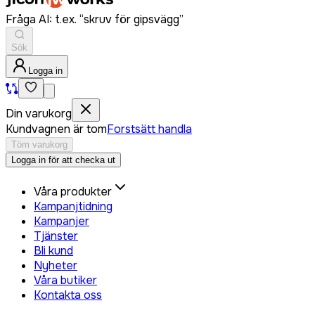
Fråga AI: t.ex. “skruv för gipsvägg”
Sök
Logga in
Din varukorg
Kundvagnen är tom
Forstsätt handla
Töm varukorg
Logga in för att checka ut
Våra produkter
Kampanjtidning
Kampanjer
Tjänster
Bli kund
Nyheter
Våra butiker
Kontakta oss