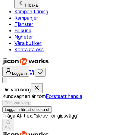
Tillbaka
Kampanjtidning
Kampanjer
Tjänster
Bli kund
Nyheter
Våra butiker
Kontakta oss
Logga in
Din varukorg
Kundvagnen är tom
Forstsätt handla
Töm varukorg
Logga in för att checka ut
Fråga AI: t.ex. “skruv för gipsvägg”
Sök