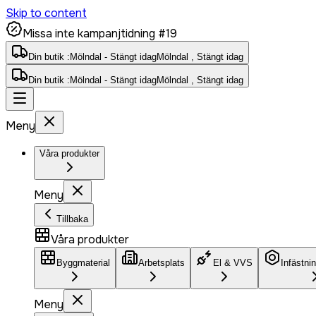
Skip to content
Missa inte kampanjtidning #19
Din butik :
Mölndal - Stängt idag
Mölndal , Stängt idag
Din butik :
Mölndal - Stängt idag
Mölndal , Stängt idag
Meny
Våra produkter
Meny
Tillbaka
Våra produkter
Byggmaterial
Arbetsplats
El & VVS
Infästni
Meny