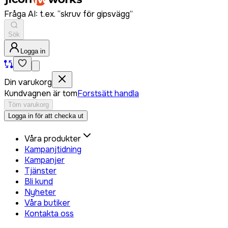
Fråga AI: t.ex. “skruv för gipsvägg”
Sök
Logga in
Din varukorg
Kundvagnen är tom
Forstsätt handla
Töm varukorg
Logga in för att checka ut
Våra produkter
Kampanjtidning
Kampanjer
Tjänster
Bli kund
Nyheter
Våra butiker
Kontakta oss