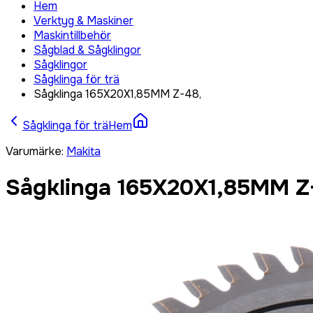
Hem
Verktyg & Maskiner
Maskintillbehör
Sågblad & Sågklingor
Sågklingor
Sågklinga för trä
Sågklinga 165X20X1,85MM Z-48,
Sågklinga för trä
Hem
Varumärke
:
Makita
Sågklinga 165X20X1,85MM Z