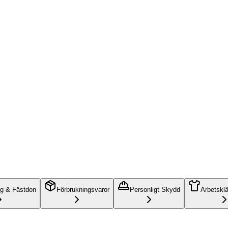
ng & Fästdon
Förbrukningsvaror
Personligt Skydd
Arbetskl