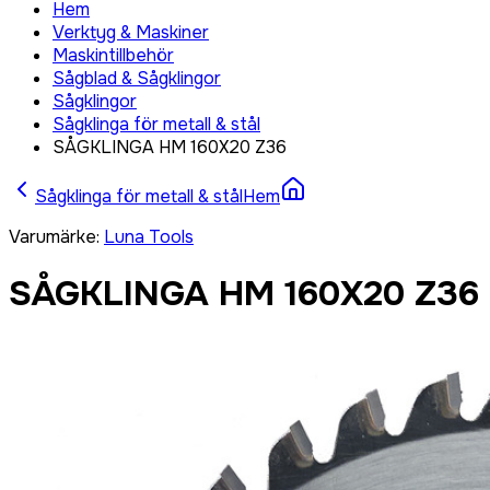
Hem
Verktyg & Maskiner
Maskintillbehör
Sågblad & Sågklingor
Sågklingor
Sågklinga för metall & stål
SÅGKLINGA HM 160X20 Z36
Sågklinga för metall & stål
Hem
Varumärke
:
Luna Tools
SÅGKLINGA HM 160X20 Z36