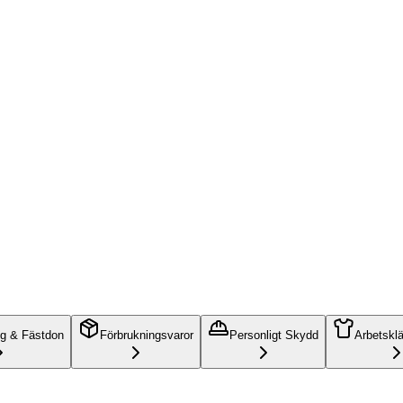
ng & Fästdon
Förbrukningsvaror
Personligt Skydd
Arbetskl