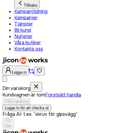
Tillbaka
Kampanjtidning
Kampanjer
Tjänster
Bli kund
Nyheter
Våra butiker
Kontakta oss
Logga in
Din varukorg
Kundvagnen är tom
Forstsätt handla
Töm varukorg
Logga in för att checka ut
Fråga AI: t.ex. “skruv för gipsvägg”
Sök