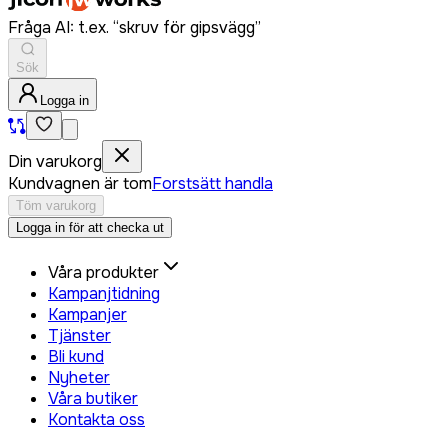
Fråga AI: t.ex. “skruv för gipsvägg”
Sök
Logga in
Din varukorg
Kundvagnen är tom
Forstsätt handla
Töm varukorg
Logga in för att checka ut
Våra produkter
Kampanjtidning
Kampanjer
Tjänster
Bli kund
Nyheter
Våra butiker
Kontakta oss