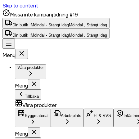
Skip to content
Missa inte kampanjtidning #19
Din butik :
Mölndal - Stängt idag
Mölndal , Stängt idag
Din butik :
Mölndal - Stängt idag
Mölndal , Stängt idag
Meny
Våra produkter
Meny
Tillbaka
Våra produkter
Byggmaterial
Arbetsplats
El & VVS
Infästni
Meny