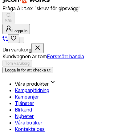
Fråga AI: t.ex. “skruv för gipsvägg”
Sök
Logga in
Din varukorg
Kundvagnen är tom
Forstsätt handla
Töm varukorg
Logga in för att checka ut
Våra produkter
Kampanjtidning
Kampanjer
Tjänster
Bli kund
Nyheter
Våra butiker
Kontakta oss