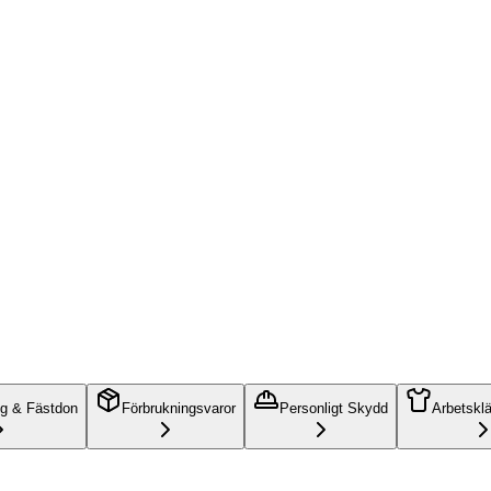
ng & Fästdon
Förbrukningsvaror
Personligt Skydd
Arbetskl