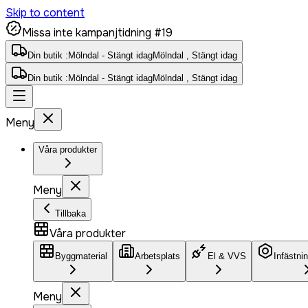
Skip to content
Missa inte kampanjtidning #19
Din butik :
Mölndal - Stängt idag
Mölndal , Stängt idag
Din butik :
Mölndal - Stängt idag
Mölndal , Stängt idag
Meny
Våra produkter
Meny
Tillbaka
Våra produkter
Byggmaterial
Arbetsplats
El & VVS
Infästni
Meny