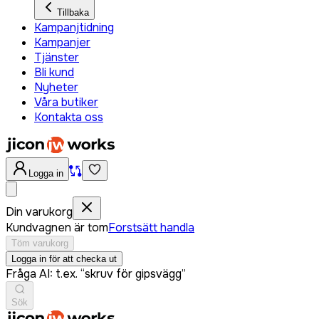
Tillbaka
Kampanjtidning
Kampanjer
Tjänster
Bli kund
Nyheter
Våra butiker
Kontakta oss
Logga in
Din varukorg
Kundvagnen är tom
Forstsätt handla
Töm varukorg
Logga in för att checka ut
Fråga AI: t.ex. “skruv för gipsvägg”
Sök