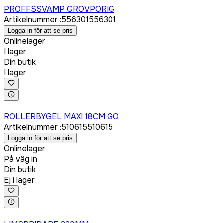
PROFFSSVAMP GROVPORIG
Artikelnummer
:
556301
556301
Logga in för att se pris
Onlinelager
I lager
Din butik
I lager
Logga in för att köpa
ROLLERBYGEL MAXI 18CM GO
Artikelnummer
:
510615
510615
Logga in för att se pris
Onlinelager
På väg in
Din butik
Ej i lager
Logga in för att köpa