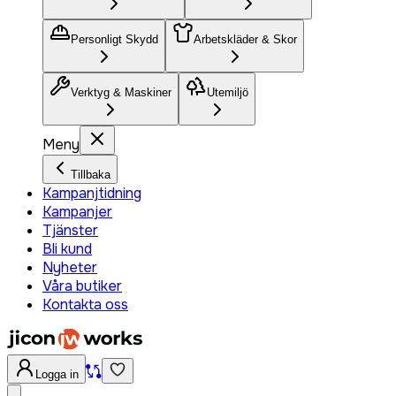
Personligt Skydd
Arbetskläder & Skor
Verktyg & Maskiner
Utemiljö
Meny
Tillbaka
Kampanjtidning
Kampanjer
Tjänster
Bli kund
Nyheter
Våra butiker
Kontakta oss
Logga in