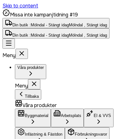
Skip to content
Missa inte kampanjtidning #19
Din butik :
Mölndal - Stängt idag
Mölndal , Stängt idag
Din butik :
Mölndal - Stängt idag
Mölndal , Stängt idag
Meny
Våra produkter
Meny
Tillbaka
Våra produkter
Byggmaterial
Arbetsplats
El & VVS
Infästning & Fästdon
Förbrukningsvaror