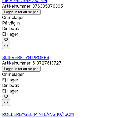
LIMSPRIDARE 230MM
Artikelnummer
:
376305
376305
Logga in för att se pris
Onlinelager
På väg in
Din butik
Ej i lager
Logga in för att köpa
SLIPVERKTYG PROFFS
Artikelnummer
:
613727
613727
Logga in för att se pris
Onlinelager
Ej i lager
Din butik
Ej i lager
Logga in för att köpa
ROLLERBYGEL MINI LÅNG 10/15CM