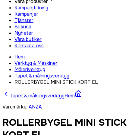
Våra produkter
Kampanjtidning
Kampanjer
Tjänster
Bli kund
Nyheter
Våra butiker
Kontakta oss
Hem
Verktyg & Maskiner
Måleriverktyg
Tapet & målningsverktyg
ROLLERBYGEL MINI STICK KORT EL
Tapet & målningsverktyg
Hem
Varumärke
:
ANZA
ROLLERBYGEL MINI STICK
KORT EL