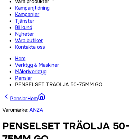
Våra produkter
Kampanjtidning
Kampanjer
Tjänster
Bli kund
Nyheter
Våra butiker
Kontakta oss
Hem
Verktyg & Maskiner
Måleriverktyg
Penslar
PENSELSET TRÄOLJA 50-75MM GO
Penslar
Hem
Varumärke
:
ANZA
PENSELSET TRÄOLJA 50-
75MM GO