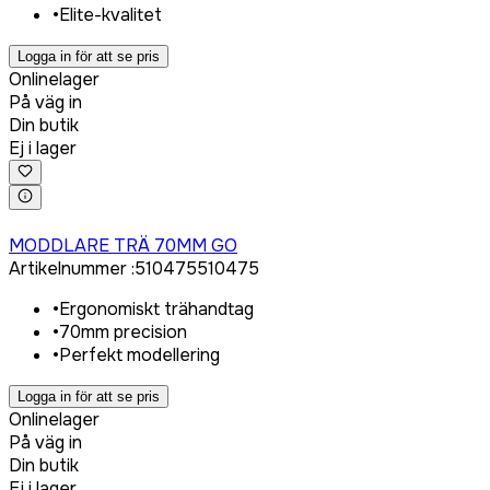
•
Elite-kvalitet
Logga in för att se pris
Onlinelager
På väg in
Din butik
Ej i lager
Logga in för att köpa
MODDLARE TRÄ 70MM GO
Artikelnummer
:
510475
510475
•
Ergonomiskt trähandtag
•
70mm precision
•
Perfekt modellering
Logga in för att se pris
Onlinelager
På väg in
Din butik
Ej i lager