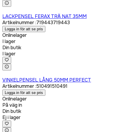
Logga in för att köpa
LACKPENSEL FERAX TRÄ NAT 35MM
Artikelnummer
:
719443
719443
Logga in för att se pris
Onlinelager
I lager
Din butik
I lager
Logga in för att köpa
VINKELPENSEL LÅNG 50MM PERFECT
Artikelnummer
:
510491
510491
Logga in för att se pris
Onlinelager
På väg in
Din butik
Ej i lager