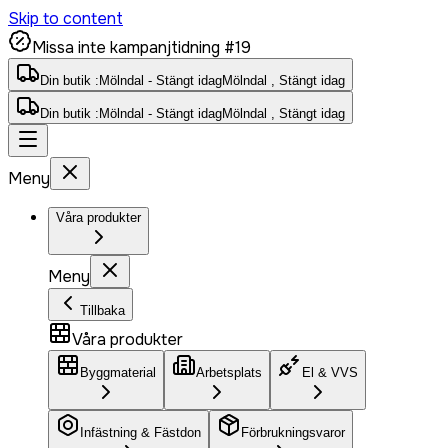
Skip to content
Missa inte kampanjtidning #19
Din butik :
Mölndal - Stängt idag
Mölndal , Stängt idag
Din butik :
Mölndal - Stängt idag
Mölndal , Stängt idag
Meny
Våra produkter
Meny
Tillbaka
Våra produkter
Byggmaterial
Arbetsplats
El & VVS
Infästning & Fästdon
Förbrukningsvaror