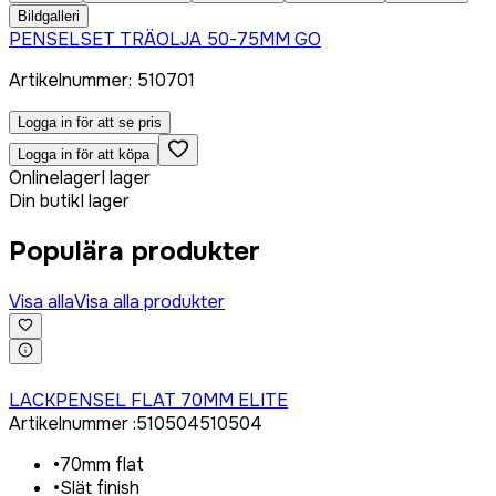
Bildgalleri
PENSELSET TRÄOLJA 50-75MM GO
Artikelnummer
:
510701
Logga in för att se pris
Logga in för att köpa
Onlinelager
I lager
Din butik
I lager
Populära produkter
Visa alla
Visa alla produkter
Logga in för att köpa
LACKPENSEL FLAT 70MM ELITE
Artikelnummer
:
510504
510504
•
70mm flat
•
Slät finish