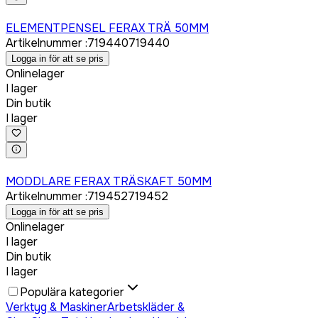
Logga in för att köpa
ELEMENTPENSEL FERAX TRÄ 50MM
Artikelnummer
:
719440
719440
Logga in för att se pris
Onlinelager
I lager
Din butik
I lager
Logga in för att köpa
MODDLARE FERAX TRÄSKAFT 50MM
Artikelnummer
:
719452
719452
Logga in för att se pris
Onlinelager
I lager
Din butik
I lager
Populära kategorier
Verktyg & Maskiner
Arbetskläder &