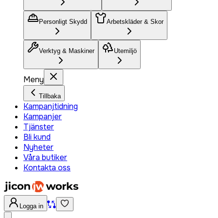
Personligt Skydd
Arbetskläder & Skor
Verktyg & Maskiner
Utemiljö
Meny
Tillbaka
Kampanjtidning
Kampanjer
Tjänster
Bli kund
Nyheter
Våra butiker
Kontakta oss
Logga in