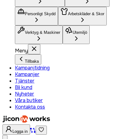
Personligt Skydd
Arbetskläder & Skor
Verktyg & Maskiner
Utemiljö
Meny
Tillbaka
Kampanjtidning
Kampanjer
Tjänster
Bli kund
Nyheter
Våra butiker
Kontakta oss
Logga in