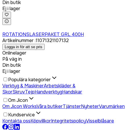
Din butik
Ej i lager
Logga in för att köpa
ROTATIONSLASERPAKET GRL 400H
Artikelnummer
:
1107132
1107132
Logga in för att se pris
Onlinelager
På väg in
Din butik
Ej i lager
Populära kategorier
Verktyg & Maskiner
Arbetskläder &
Skor
Skruv
Tejp
Handverktyg
Handskar
Om Jicon
Om Jicon Works
Våra butiker
Tjänster
Nyheter
Varumärken
Kundservice
Kontakta oss
Köpvillkor
Integritetspolicy
Visselblåsare