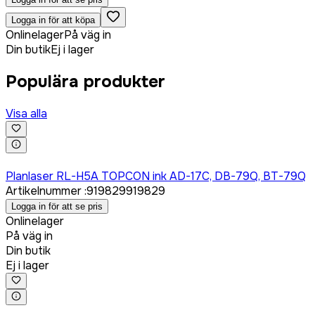
Logga in för att köpa
Onlinelager
På väg in
Din butik
Ej i lager
Populära produkter
Visa alla
Logga in för att köpa
Planlaser RL-H5A TOPCON ink AD-17C, DB-79Q, BT-79Q
Artikelnummer
:
919829
919829
Logga in för att se pris
Onlinelager
På väg in
Din butik
Ej i lager
Logga in för att köpa