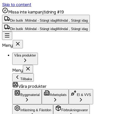
Skip to content
Missa inte kampanjtidning #19
Din butik :
Mölndal - Stängt idag
Mölndal , Stängt idag
Din butik :
Mölndal - Stängt idag
Mölndal , Stängt idag
Meny
Våra produkter
Meny
Tillbaka
Våra produkter
Byggmaterial
Arbetsplats
El & VVS
Infästning & Fästdon
Förbrukningsvaror