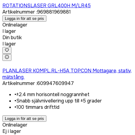
ROTATIONSLASER GRL400H M/LR45
Artikelnummer
:
969881
969881
Logga in för att se pris
Onlinelager
I lager
Din butik
I lager
Logga in för att köpa
PLANLASER KOMPL.RL-H5A TOPCON Mottagare, stativ,
mätstång.
Artikelnummer
:
609947
609947
•
±2.4 mm horisontell noggrannhet
•
Snabb självnivellering upp till ±5 grader
•
100 timmars drifttid
Logga in för att se pris
Onlinelager
Ej i lager