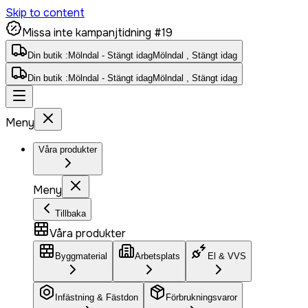
Skip to content
Missa inte kampanjtidning #19
Din butik :
Mölndal - Stängt idag
Mölndal , Stängt idag
Din butik :
Mölndal - Stängt idag
Mölndal , Stängt idag
Meny
Våra produkter
Meny
Tillbaka
Våra produkter
Byggmaterial
Arbetsplats
El & VVS
Infästning & Fästdon
Förbrukningsvaror