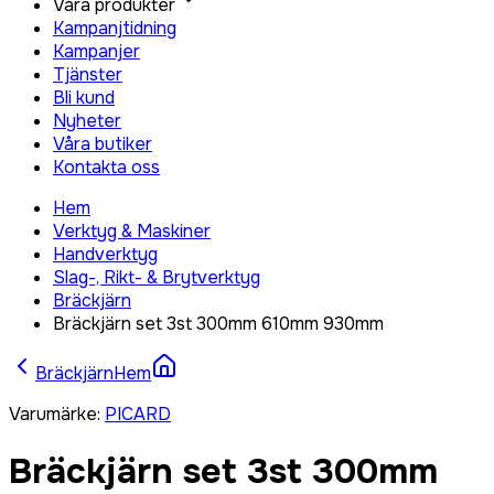
Våra produkter
Kampanjtidning
Kampanjer
Tjänster
Bli kund
Nyheter
Våra butiker
Kontakta oss
Hem
Verktyg & Maskiner
Handverktyg
Slag-, Rikt- & Brytverktyg
Bräckjärn
Bräckjärn set 3st 300mm 610mm 930mm
Bräckjärn
Hem
Varumärke
:
PICARD
Bräckjärn set 3st 300mm