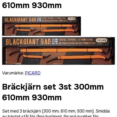
610mm 930mm
Varumärke
:
PICARD
Bräckjärn set 3st 300mm
610mm 930mm
Set med 3 bräckjärn (300 mm, 610 mm, 930 mm). Smidda
av härdat stål för lång livslängd. Picard-kvalitet för