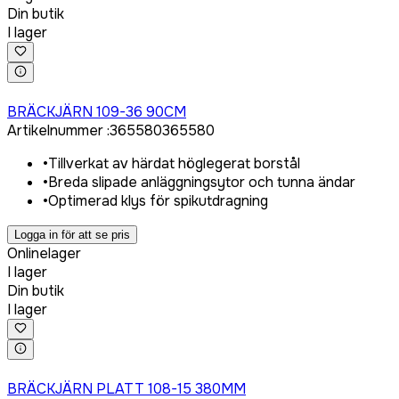
Din butik
I lager
Logga in för att köpa
BRÄCKJÄRN 109-36 90CM
Artikelnummer
:
365580
365580
•
Tillverkat av härdat höglegerat borstål
•
Breda slipade anläggningsytor och tunna ändar
•
Optimerad klys för spikutdragning
Logga in för att se pris
Onlinelager
I lager
Din butik
I lager
Logga in för att köpa
BRÄCKJÄRN PLATT 108-15 380MM