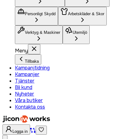
Personligt Skydd
Arbetskläder & Skor
Verktyg & Maskiner
Utemiljö
Meny
Tillbaka
Kampanjtidning
Kampanjer
Tjänster
Bli kund
Nyheter
Våra butiker
Kontakta oss
Logga in