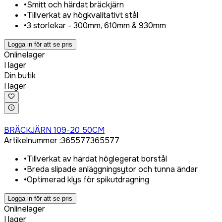
•
Smitt och härdat bräckjärn
•
Tillverkat av högkvalitativt stål
•
3 storlekar - 300mm, 610mm & 930mm
Logga in för att se pris
Onlinelager
I lager
Din butik
I lager
Logga in för att köpa
BRÄCKJÄRN 109-20 50CM
Artikelnummer
:
365577
365577
•
Tillverkat av härdat höglegerat borstål
•
Breda slipade anläggningsytor och tunna ändar
•
Optimerad klys för spikutdragning
Logga in för att se pris
Onlinelager
I lager