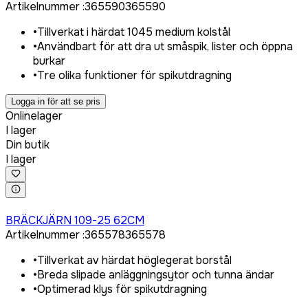
Artikelnummer
:
365590
365590
•
Tillverkat i härdat 1045 medium kolstål
•
Användbart för att dra ut småspik, lister och öppna
burkar
•
Tre olika funktioner för spikutdragning
Logga in för att se pris
Onlinelager
I lager
Din butik
I lager
Logga in för att köpa
BRÄCKJÄRN 109-25 62CM
Artikelnummer
:
365578
365578
•
Tillverkat av härdat höglegerat borstål
•
Breda slipade anläggningsytor och tunna ändar
•
Optimerad klys för spikutdragning