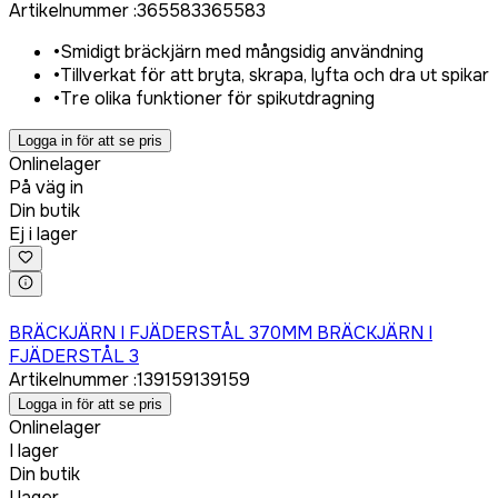
Artikelnummer
:
365583
365583
•
Smidigt bräckjärn med mångsidig användning
•
Tillverkat för att bryta, skrapa, lyfta och dra ut spikar
•
Tre olika funktioner för spikutdragning
Logga in för att se pris
Onlinelager
På väg in
Din butik
Ej i lager
Logga in för att köpa
BRÄCKJÄRN I FJÄDERSTÅL 370MM BRÄCKJÄRN I
FJÄDERSTÅL 3
Artikelnummer
:
139159
139159
Logga in för att se pris
Onlinelager
I lager
Din butik
I lager