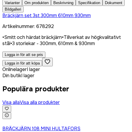
Varianter
Om produkten
Beskrivning
Specifikation
Dokument
Bildgalleri
Bräckjärn set 3st 300mm 610mm 930mm
Artikelnummer
:
678292
•
Smitt och härdat bräckjärn
•
Tillverkat av högkvalitativt
stål
•
3 storlekar - 300mm, 610mm & 930mm
Logga in för att se pris
Logga in för att köpa
Onlinelager
I lager
Din butik
I lager
Populära produkter
Visa alla
Visa alla produkter
Logga in för att köpa
BRÄCKJÄRN 108 MINI HULTAFORS