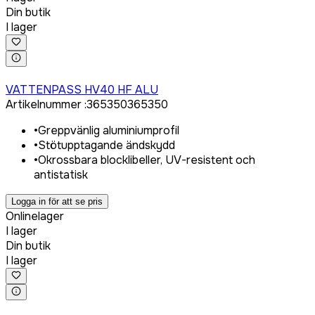
Din butik
I lager
Logga in för att köpa
VATTENPASS HV40 HF ALU
Artikelnummer
:
365350
365350
•
Greppvänlig aluminiumprofil
•
Stötupptagande ändskydd
•
Okrossbara blocklibeller, UV-resistent och
antistatisk
Logga in för att se pris
Onlinelager
I lager
Din butik
I lager
Logga in för att köpa