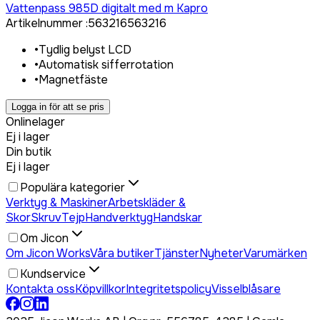
Vattenpass 985D digitalt med m Kapro
Artikelnummer
:
563216
563216
•
Tydlig belyst LCD
•
Automatisk sifferrotation
•
Magnetfäste
Logga in för att se pris
Onlinelager
Ej i lager
Din butik
Ej i lager
Populära kategorier
Verktyg & Maskiner
Arbetskläder &
Skor
Skruv
Tejp
Handverktyg
Handskar
Om Jicon
Om Jicon Works
Våra butiker
Tjänster
Nyheter
Varumärken
Kundservice
Kontakta oss
Köpvillkor
Integritetspolicy
Visselblåsare