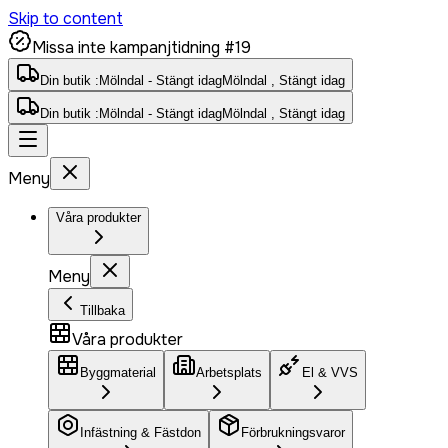
Skip to content
Missa inte kampanjtidning #19
Din butik :
Mölndal - Stängt idag
Mölndal , Stängt idag
Din butik :
Mölndal - Stängt idag
Mölndal , Stängt idag
Meny
Våra produkter
Meny
Tillbaka
Våra produkter
Byggmaterial
Arbetsplats
El & VVS
Infästning & Fästdon
Förbrukningsvaror