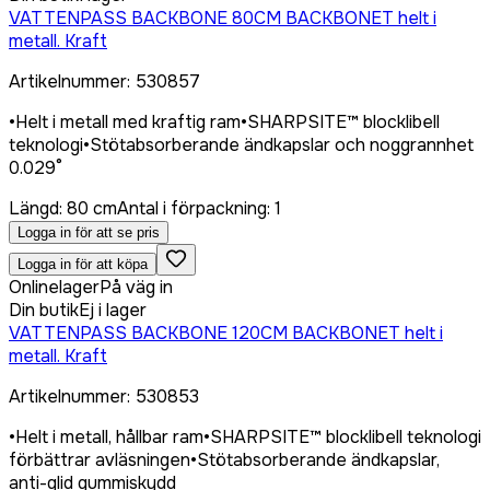
VATTENPASS BACKBONE 80CM BACKBONET helt i
metall. Kraft
Artikelnummer
:
530857
•
Helt i metall med kraftig ram
•
SHARPSITE™ blocklibell
teknologi
•
Stötabsorberande ändkapslar och noggrannhet
0.029°
Längd
:
80 cm
Antal i förpackning
:
1
Logga in för att se pris
Logga in för att köpa
Onlinelager
På väg in
Din butik
Ej i lager
VATTENPASS BACKBONE 120CM BACKBONET helt i
metall. Kraft
Artikelnummer
:
530853
•
Helt i metall, hållbar ram
•
SHARPSITE™ blocklibell teknologi
förbättrar avläsningen
•
Stötabsorberande ändkapslar,
anti-glid gummiskydd