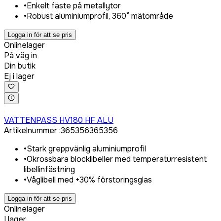
•
Enkelt fäste på metallytor
•
Robust aluminiumprofil, 360° mätområde
Logga in för att se pris
Onlinelager
På väg in
Din butik
Ej i lager
Logga in för att köpa
VATTENPASS HV180 HF ALU
Artikelnummer
:
365356
365356
•
Stark greppvänlig aluminiumprofil
•
Okrossbara blocklibeller med temperaturresistent
libellinfästning
•
Våglibell med +30% förstoringsglas
Logga in för att se pris
Onlinelager
I lager