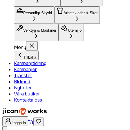
Personligt Skydd
Arbetskläder & Skor
Verktyg & Maskiner
Utemiljö
Meny
Tillbaka
Kampanjtidning
Kampanjer
Tjänster
Bli kund
Nyheter
Våra butiker
Kontakta oss
Logga in