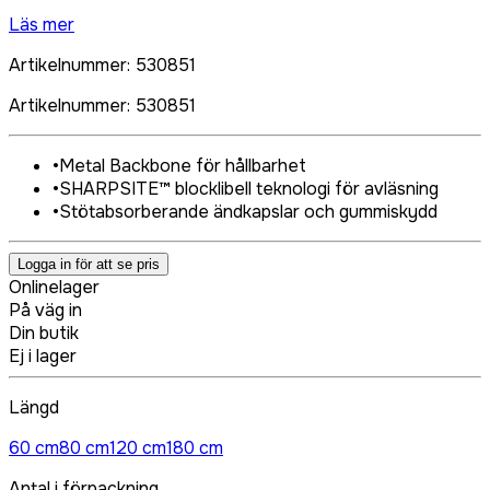
Läs mer
Artikelnummer
:
530851
Artikelnummer
:
530851
•
Metal Backbone för hållbarhet
•
SHARPSITE™ blocklibell teknologi för avläsning
•
Stötabsorberande ändkapslar och gummiskydd
Logga in för att se pris
Onlinelager
På väg in
Din butik
Ej i lager
Längd
60 cm
80 cm
120 cm
180 cm
Antal i förpackning