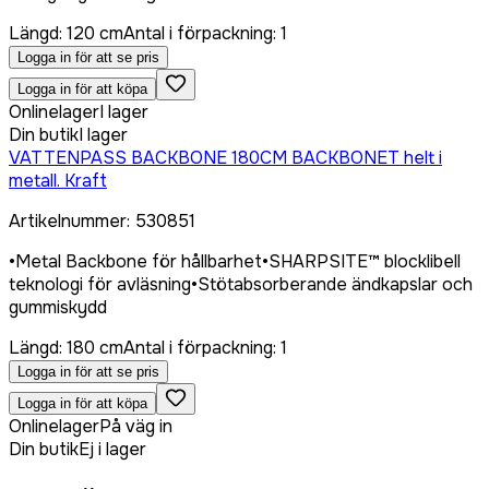
Längd
:
120 cm
Antal i förpackning
:
1
Logga in för att se pris
Logga in för att köpa
Onlinelager
I lager
Din butik
I lager
VATTENPASS BACKBONE 180CM BACKBONET helt i
metall. Kraft
Artikelnummer
:
530851
•
Metal Backbone för hållbarhet
•
SHARPSITE™ blocklibell
teknologi för avläsning
•
Stötabsorberande ändkapslar och
gummiskydd
Längd
:
180 cm
Antal i förpackning
:
1
Logga in för att se pris
Logga in för att köpa
Onlinelager
På väg in
Din butik
Ej i lager