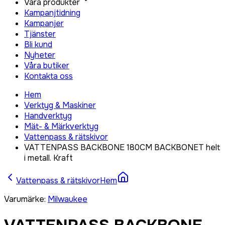
Våra produkter
Kampanjtidning
Kampanjer
Tjänster
Bli kund
Nyheter
Våra butiker
Kontakta oss
Hem
Verktyg & Maskiner
Handverktyg
Mät- & Märkverktyg
Vattenpass & rätskivor
VATTENPASS BACKBONE 180CM BACKBONET helt
i metall. Kraft
Vattenpass & rätskivor
Hem
Varumärke
:
Milwaukee