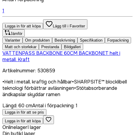
1
Logga in för att köpa
Lägg till i Favoriter
Jämför
Varianter
Om produkten
Beskrivning
Specifikation
Forpackning
Matt och storlekar
Prestanda
Bildgalleri
VATTENPASS BACKBONE 60CM BACKBONET helt i
metall. Kraft
Artikelnummer
:
530859
•
Helt i metall, kraftig och hållbar
•
SHARPSITE™ blocklibell
teknologi förbättrar avläsningen
•
Stötabsorberande
ändkapslar skyddar ramen
Längd
:
60 cm
Antal i förpackning
:
1
Logga in för att se pris
Logga in för att köpa
Onlinelager
I lager
Din butik
I lager