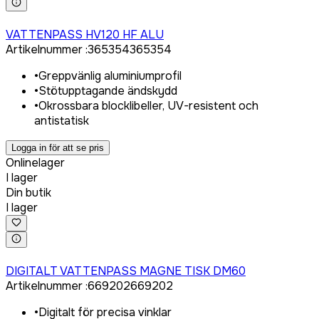
Logga in för att köpa
VATTENPASS HV120 HF ALU
Artikelnummer
:
365354
365354
•
Greppvänlig aluminiumprofil
•
Stötupptagande ändskydd
•
Okrossbara blocklibeller, UV-resistent och
antistatisk
Logga in för att se pris
Onlinelager
I lager
Din butik
I lager
Logga in för att köpa
DIGITALT VATTENPASS MAGNE TISK DM60
Artikelnummer
:
669202
669202
•
Digitalt för precisa vinklar