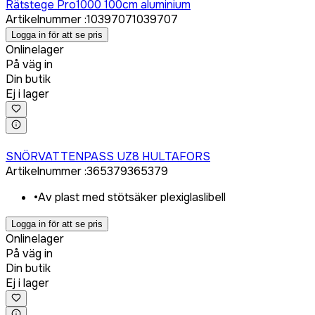
Rätstege Pro1000 100cm aluminium
Artikelnummer
:
1039707
1039707
Logga in för att se pris
Onlinelager
På väg in
Din butik
Ej i lager
Logga in för att köpa
SNÖRVATTENPASS UZ8 HULTAFORS
Artikelnummer
:
365379
365379
•
Av plast med stötsäker plexiglaslibell
Logga in för att se pris
Onlinelager
På väg in
Din butik
Ej i lager