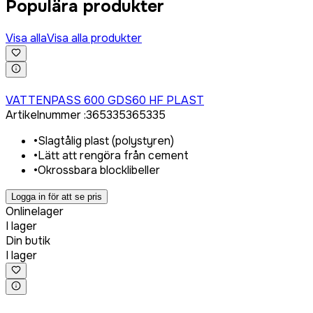
Populära produkter
Visa alla
Visa alla produkter
Logga in för att köpa
VATTENPASS 600 GDS60 HF PLAST
Artikelnummer
:
365335
365335
•
Slagtålig plast (polystyren)
•
Lätt att rengöra från cement
•
Okrossbara blocklibeller
Logga in för att se pris
Onlinelager
I lager
Din butik
I lager
Logga in för att köpa